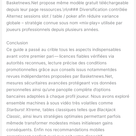
Basketnews.Net propose même modèle gratuit téléchargeable
depuis leur page ressources.\n\n### Diversification contrôlée
Alternez sessions slot / table / poker afin réduire variance
globale – stratégie connue sous nom «mix‑play» utilisée par
joueurs professionnels depuis plusieurs années.
Conclusion
Ce guide a passé au crible tous les aspects indispensables
avant votre premier pari — licences fiables vérifiées via
autorités reconnues, lecture précise des conditions
promotionnelles grâce aux conseils issus notammentdes
revues indépendantes proposées par Basketnews.Net,
mesures sécuritaires avancées protégeant vos données
personnelles ainsi qu’une panoplie complète d’options
bancaires adaptées à chaque profil joueur.​ Nous avons exploré
ensemble machines à sous vidéo très volatiles comme
Starburst Xtreme
, tables classiques telles que
Blackjack
Classic
, ainsi leurs stratégies optimales permettant parfois
mêmede transformer modestes mises initiales​en gains
conséquents.​ Enfin nos recommandations mobiles