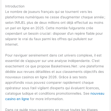
Introduction
Le nombre de joueurs français qui se tournent vers les
plateformes numériques ne cesse d’augmenter chaque année ;
selon l’ARJEL plus de deux millions ont déjà effectué au moins
un pari en ligne en 2025. Cette montée fulgurante crée
cependant un besoin crucial : disposer d’un repère fiable pour
séparer le vrai du faux parmi les offres qui pullulent sur
internet.
Pour naviguer sereinement dans cet univers complexe, il est
essentiel de s’appuyer sur une analyse indépendante. C’est
exactement ce que propose Basketnews.Net : une plateforme
dédiée aux revues détaillées et aux classements objectifs des
nouveaux casinos en ligne 2026. Grâce à ses tests
approfondis vous pouvez comparer rapidement chaque
opérateur sous l’œil vigilant d’experts qui évaluent licences,
catalogue ludique et conditions promotionnelles. See
nouveau
casino en ligne
for more information.
Dans ce guide nous passerons en revue toutes les étapes