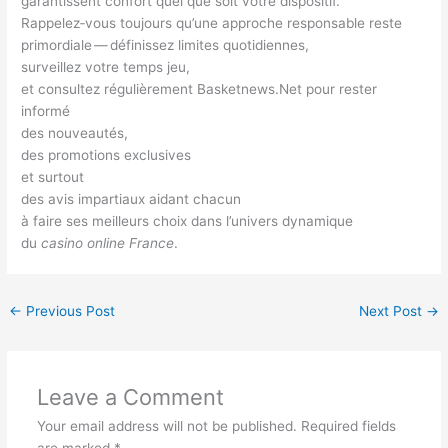
garantissent confort quel que soit votre dispositif.​
Rappelez‑vous toujours qu’une approche responsable reste
primordiale — définissez limites quotidiennes,
surveillez votre temps jeu,
et consultez régulièrement Basketnews.Net pour rester
informé
des nouveautés,
des promotions exclusives
et surtout
des avis impartiaux aidant chacun
à faire ses meilleurs choix dans l’univers dynamique
du
casino online France
.
←
Previous Post
Next Post
→
Leave a Comment
Your email address will not be published.
Required fields
are marked
*