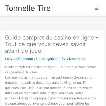
Skip
Tonnelle Tire
to
content
Guide complet du casino en ligne –
Tout ce que vous devez savoir
avant de jouer
Leave a Comment
/
Uncategorized
/ By
vikramrajput
Guide complet du casino en ligne – Tout ce que vous devez
savoir avant de jouer
Les jeux d’argent virtuels connaissent une explosion sans
précédent depuis le début des années vingt‑et‑un. En
quelques clics, le joueur peut accéder à des centaines de
tables et de machines sans quitter son salon. Cette
accessibilité s’accompagne d’une concurrence féroce entre
les opérateurs qui rivalisent d’innovation pour attirer les