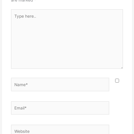
Type
here..
Name*
Email*
Website