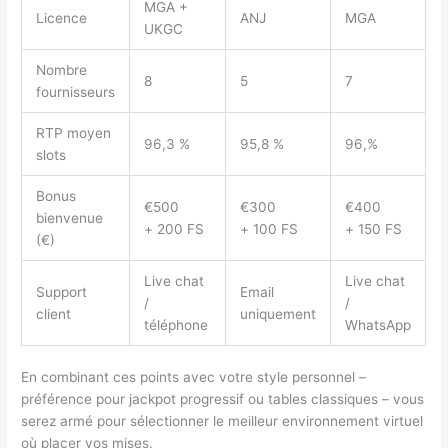
MGA +
Licence
ANJ
MGA
UKGC
Nombre
8
5
7
fournisseurs
RTP moyen
96,3 %
95,8 %
96,%
slots
Bonus
€500
€300
€400
bienvenue
+ 200 FS
+ 100 FS
+ 150 FS
(€)
Live chat
Live chat
Support
Email
/
/
client
uniquement
téléphone
WhatsApp
En combinant ces points avec votre style personnel –
préférence pour jackpot progressif ou tables classiques – vous
serez armé pour sélectionner le meilleur environnement virtuel
où placer vos mises.