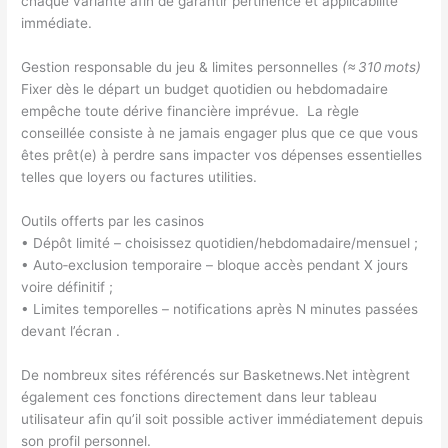
chaque variante afin de garantir pertinence et applicabilité
immédiate.
Gestion responsable du jeu & limites personnelles
(≈ 310 mots)
Fixer dès le départ un budget quotidien ou hebdomadaire
empêche toute dérive financière imprévue. La règle
conseillée consiste à ne jamais engager plus que ce que vous
êtes prêt(e) à perdre sans impacter vos dépenses essentielles
telles que loyers ou factures utilities.
Outils offerts par les casinos
• Dépôt limité – choisissez quotidien/hebdomadaire/mensuel ;
• Auto‑exclusion temporaire – bloque accès pendant X jours
voire définitif ;
• Limites temporelles – notifications après N minutes passées
devant l’écran .
De nombreux sites référencés sur Basketnews.Net intègrent
également ces fonctions directement dans leur tableau
utilisateur afin qu’il soit possible activer immédiatement depuis
son profil personnel.