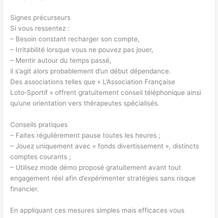
Signes précurseurs
Si vous ressentez :
– Besoin constant recharger son compte,
– Irritabilité lorsque vous ne pouvez pas jouer,
– Mentir autour du temps passé,
il s’agit alors probablement d’un début dépendance.
Des associations telles que « L’Association Française
Loto‑Sportif » offrent gratuitement conseil téléphonique ainsi
qu’une orientation vers thérapeutes spécialisés.
Conseils pratiques
– Faites régulièrement pause toutes les heures ;
– Jouez uniquement avec « fonds divertissement », distincts
comptes courants ;
– Utilisez mode démo proposé gratuitement avant tout
engagement réel afin d’expérimenter stratégies sans risque
financier.
En appliquant ces mesures simples mais efficaces vous