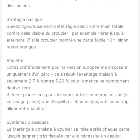
dissimulées.
Stratégie basique
Suivez rigoureusement cette règle selon votre main totale
contre celle visible du croupier ; par exemple « tirer jusqu’à
atteindre 17 si le croupier montre une carte faible ≤6 », sinon
rester statique.
Roulette
Optez préférablement pour la version européenne disposant
uniquement d’un zéro – cela réduit l’avantage maison à
seulement 2·7 % contre 5·26 % pour l’américaine comportant
double zéro.
Astuce
: placez vos paris initiaux sur trois numéros voisins («
voisinage plein ») afin d’équilibrer chances/payouts sans trop
diluer votre bankroll.
Systèmes classiques
La Martingale consiste à doubler sa mise après chaque perte
jusqu’à gagner ; très risquée car elle nécessite un capital