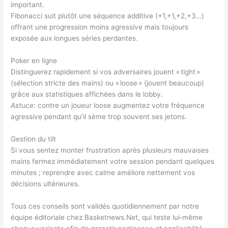
important.
Fibonacci suit plutôt une séquence additive (+1,+1,+2,+3…)
offrant une progression moins agressive mais toujours
exposée aux longues séries perdantes.
Poker en ligne
Distinguerez rapidement si vos adversaires jouent « tight »
(sélection stricte des mains) ou « loose » (jouent beaucoup)
grâce aux statistiques affichées dans le lobby.
Astuce
: contre un joueur loose augmentez votre fréquence
agressive pendant qu’il sème trop souvent ses jetons.
Gestion du tilt
Si vous sentez monter frustration après plusieurs mauvaises
mains fermez immédiatement votre session pendant quelques
minutes ; reprendre avec calme améliore nettement vos
décisions ultérieures.
Tous ces conseils sont validés quotidiennement par notre
équipe éditoriale chez Basketnews.Net, qui teste lui‑même