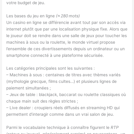
votre budget de jeu.
Les bases du jeu en ligne
(≈ 280 mots)
Un casino en ligne se différencie avant tout par son accès via
internet plutôt que par une localisation physique fixe. Alors que
le joueur doit se rendre dans une salle de jeux pour toucher les
machines à sous ou la roulette, le monde virtuel propose
l’ensemble de ces divertissements depuis un ordinateur ou un
smartphone connecté à une plateforme sécurisée.
Les catégories principales sont les suivantes :
– Machines à sous : centaines de titres avec thèmes variés
(mythologie grecque, films cultes…) et plusieurs lignes de
paiement simultanées ;
– Jeux de table : blackjack, baccarat ou roulette classiques où
chaque main suit des règles strictes ;
– Live dealer : croupiers réels diffusés en streaming HD qui
permettent d’interagir comme dans un vrai salon de jeu.
Parmi le vocabulaire technique à connaître figurent le
RTP