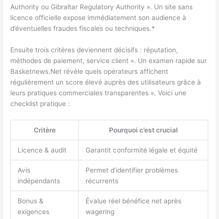
Authority ou Gibraltar Regulatory Authority ». Un site sans
licence officielle expose immédiatement son audience à
d’éventuelles fraudes fiscales ou techniques.*
Ensuite trois critères deviennent décisifs : réputation,
méthodes de paiement, service client ». Un examen rapide sur
Basketnews.Net révèle quels opérateurs affichent
régulièrement un score élevé auprès des utilisateurs grâce à
leurs pratiques commerciales transparentes ». Voici une
checklist pratique :
Critère
Pourquoi c’est crucial
Licence & audit
Garantit conformité légale et équité
Avis
Permet d’identifier problèmes
indépendants
récurrents
Bonus &
Évalue réel bénéfice net après
exigences
wagering