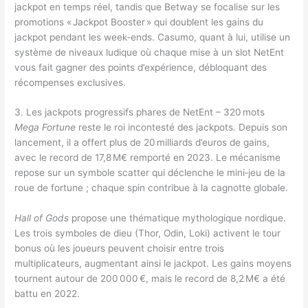
jackpot en temps réel, tandis que Betway se focalise sur les
promotions « Jackpot Booster » qui doublent les gains du
jackpot pendant les week‑ends. Casumo, quant à lui, utilise un
système de niveaux ludique où chaque mise à un slot NetEnt
vous fait gagner des points d’expérience, débloquant des
récompenses exclusives.
3. Les jackpots progressifs phares de NetEnt – 320 mots
Mega Fortune
reste le roi incontesté des jackpots. Depuis son
lancement, il a offert plus de 20 milliards d’euros de gains,
avec le record de 17,8 M€ remporté en 2023. Le mécanisme
repose sur un symbole scatter qui déclenche le mini‑jeu de la
roue de fortune ; chaque spin contribue à la cagnotte globale.
Hall of Gods
propose une thématique mythologique nordique.
Les trois symboles de dieu (Thor, Odin, Loki) activent le tour
bonus où les joueurs peuvent choisir entre trois
multiplicateurs, augmentant ainsi le jackpot. Les gains moyens
tournent autour de 200 000 €, mais le record de 8,2 M€ a été
battu en 2022.