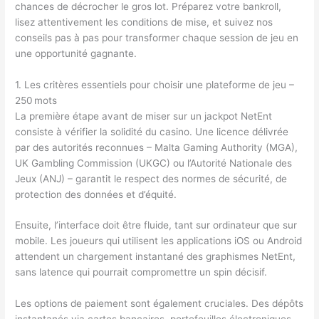
chances de décrocher le gros lot. Préparez votre bankroll,
lisez attentivement les conditions de mise, et suivez nos
conseils pas à pas pour transformer chaque session de jeu en
une opportunité gagnante.
1. Les critères essentiels pour choisir une plateforme de jeu –
250 mots
La première étape avant de miser sur un jackpot NetEnt
consiste à vérifier la solidité du casino. Une licence délivrée
par des autorités reconnues – Malta Gaming Authority (MGA),
UK Gambling Commission (UKGC) ou l’Autorité Nationale des
Jeux (ANJ) – garantit le respect des normes de sécurité, de
protection des données et d’équité.
Ensuite, l’interface doit être fluide, tant sur ordinateur que sur
mobile. Les joueurs qui utilisent les applications iOS ou Android
attendent un chargement instantané des graphismes NetEnt,
sans latence qui pourrait compromettre un spin décisif.
Les options de paiement sont également cruciales. Des dépôts