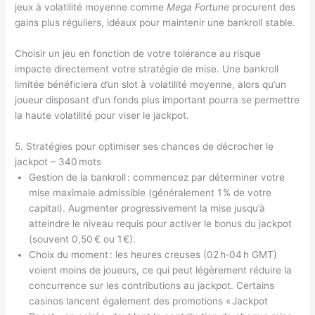
jeux à volatilité moyenne comme
Mega Fortune
procurent des
gains plus réguliers, idéaux pour maintenir une bankroll stable.
Choisir un jeu en fonction de votre tolérance au risque
impacte directement votre stratégie de mise. Une bankroll
limitée bénéficiera d’un slot à volatilité moyenne, alors qu’un
joueur disposant d’un fonds plus important pourra se permettre
la haute volatilité pour viser le jackpot.
5. Stratégies pour optimiser ses chances de décrocher le
jackpot – 340 mots
Gestion de la bankroll : commencez par déterminer votre
mise maximale admissible (généralement 1 % de votre
capital). Augmenter progressivement la mise jusqu’à
atteindre le niveau requis pour activer le bonus du jackpot
(souvent 0,50 € ou 1 €).
Choix du moment : les heures creuses (02 h‑04 h GMT)
voient moins de joueurs, ce qui peut légèrement réduire la
concurrence sur les contributions au jackpot. Certains
casinos lancent également des promotions « Jackpot