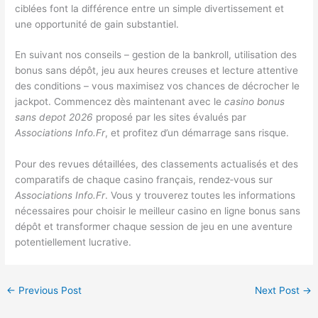
ciblées font la différence entre un simple divertissement et
une opportunité de gain substantiel.
En suivant nos conseils – gestion de la bankroll, utilisation des
bonus sans dépôt, jeu aux heures creuses et lecture attentive
des conditions – vous maximisez vos chances de décrocher le
jackpot. Commencez dès maintenant avec le
casino bonus
sans depot 2026
proposé par les sites évalués par
Associations Info.Fr
, et profitez d’un démarrage sans risque.
Pour des revues détaillées, des classements actualisés et des
comparatifs de chaque casino français, rendez‑vous sur
Associations Info.Fr
. Vous y trouverez toutes les informations
nécessaires pour choisir le meilleur casino en ligne bonus sans
dépôt et transformer chaque session de jeu en une aventure
potentiellement lucrative.
←
Previous Post
Next Post
→