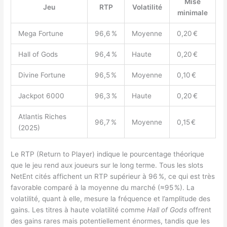
Mise
Jeu
RTP
Volatilité
minimale
Mega Fortune
96,6 %
Moyenne
0,20 €
Hall of Gods
96,4 %
Haute
0,20 €
Divine Fortune
96,5 %
Moyenne
0,10 €
Jackpot 6000
96,3 %
Haute
0,20 €
Atlantis Riches
96,7 %
Moyenne
0,15 €
(2025)
Le RTP (Return to Player) indique le pourcentage théorique
que le jeu rend aux joueurs sur le long terme. Tous les slots
NetEnt cités affichent un RTP supérieur à 96 %, ce qui est très
favorable comparé à la moyenne du marché (≈95 %). La
volatilité, quant à elle, mesure la fréquence et l’amplitude des
gains. Les titres à haute volatilité comme
Hall of Gods
offrent
des gains rares mais potentiellement énormes, tandis que les