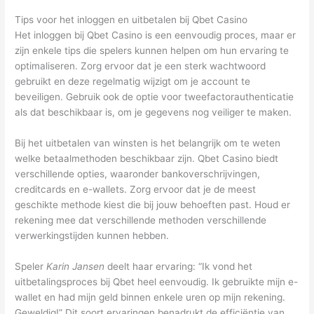
Tips voor het inloggen en uitbetalen bij Qbet Casino
Het inloggen bij Qbet Casino is een eenvoudig proces, maar er
zijn enkele tips die spelers kunnen helpen om hun ervaring te
optimaliseren. Zorg ervoor dat je een sterk wachtwoord
gebruikt en deze regelmatig wijzigt om je account te
beveiligen. Gebruik ook de optie voor tweefactorauthenticatie
als dat beschikbaar is, om je gegevens nog veiliger te maken.
Bij het uitbetalen van winsten is het belangrijk om te weten
welke betaalmethoden beschikbaar zijn. Qbet Casino biedt
verschillende opties, waaronder bankoverschrijvingen,
creditcards en e-wallets. Zorg ervoor dat je de meest
geschikte methode kiest die bij jouw behoeften past. Houd er
rekening mee dat verschillende methoden verschillende
verwerkingstijden kunnen hebben.
Speler
Karin Jansen
deelt haar ervaring: “Ik vond het
uitbetalingsproces bij Qbet heel eenvoudig. Ik gebruikte mijn e-
wallet en had mijn geld binnen enkele uren op mijn rekening.
Geweldig!” Dit soort ervaringen benadrukt de efficiëntie van