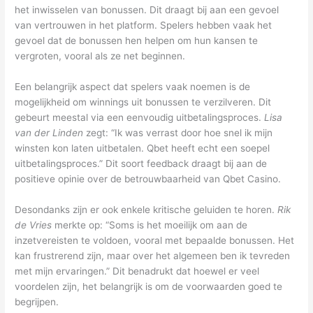
het inwisselen van bonussen. Dit draagt bij aan een gevoel
van vertrouwen in het platform. Spelers hebben vaak het
gevoel dat de bonussen hen helpen om hun kansen te
vergroten, vooral als ze net beginnen.
Een belangrijk aspect dat spelers vaak noemen is de
mogelijkheid om winnings uit bonussen te verzilveren. Dit
gebeurt meestal via een eenvoudig uitbetalingsproces.
Lisa
van der Linden
zegt: “Ik was verrast door hoe snel ik mijn
winsten kon laten uitbetalen. Qbet heeft echt een soepel
uitbetalingsproces.” Dit soort feedback draagt bij aan de
positieve opinie over de betrouwbaarheid van Qbet Casino.
Desondanks zijn er ook enkele kritische geluiden te horen.
Rik
de Vries
merkte op: “Soms is het moeilijk om aan de
inzetvereisten te voldoen, vooral met bepaalde bonussen. Het
kan frustrerend zijn, maar over het algemeen ben ik tevreden
met mijn ervaringen.” Dit benadrukt dat hoewel er veel
voordelen zijn, het belangrijk is om de voorwaarden goed te
begrijpen.