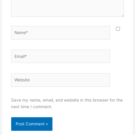
Name*
Email*
Website
Save my name, email, and website in this browser for the
next time I comment.