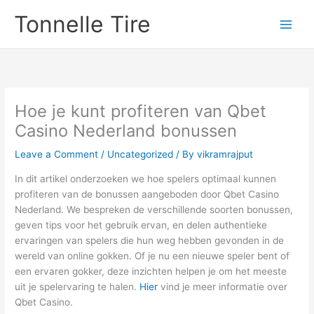
Skip
Tonnelle Tire
to
content
Hoe je kunt profiteren van Qbet
Casino Nederland bonussen
Leave a Comment
/
Uncategorized
/ By
vikramrajput
In dit artikel onderzoeken we hoe spelers optimaal kunnen
profiteren van de bonussen aangeboden door Qbet Casino
Nederland. We bespreken de verschillende soorten bonussen,
geven tips voor het gebruik ervan, en delen authentieke
ervaringen van spelers die hun weg hebben gevonden in de
wereld van online gokken. Of je nu een nieuwe speler bent of
een ervaren gokker, deze inzichten helpen je om het meeste
uit je spelervaring te halen.
Hier
vind je meer informatie over
Qbet Casino.