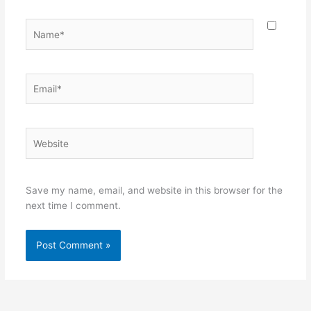
Name*
Email*
Website
Save my name, email, and website in this browser for the
next time I comment.