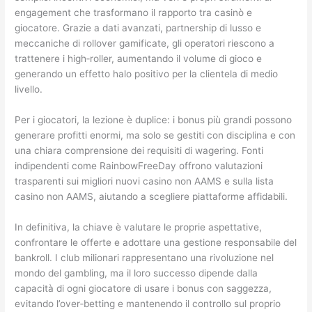
engagement che trasformano il rapporto tra casinò e
giocatore. Grazie a dati avanzati, partnership di lusso e
meccaniche di rollover gamificate, gli operatori riescono a
trattenere i high‑roller, aumentando il volume di gioco e
generando un effetto halo positivo per la clientela di medio
livello.
Per i giocatori, la lezione è duplice: i bonus più grandi possono
generare profitti enormi, ma solo se gestiti con disciplina e con
una chiara comprensione dei requisiti di wagering. Fonti
indipendenti come RainbowFreeDay offrono valutazioni
trasparenti sui migliori nuovi casino non AAMS e sulla lista
casino non AAMS, aiutando a scegliere piattaforme affidabili.
In definitiva, la chiave è valutare le proprie aspettative,
confrontare le offerte e adottare una gestione responsabile del
bankroll. I club milionari rappresentano una rivoluzione nel
mondo del gambling, ma il loro successo dipende dalla
capacità di ogni giocatore di usare i bonus con saggezza,
evitando l’over‑betting e mantenendo il controllo sul proprio