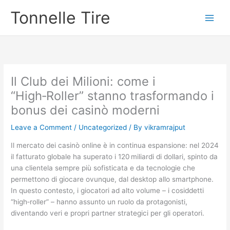
Skip
Tonnelle Tire
to
content
Il Club dei Milioni: come i
“High‑Roller” stanno trasformando i
bonus dei casinò moderni
Leave a Comment
/
Uncategorized
/ By
vikramrajput
Il mercato dei casinò online è in continua espansione: nel 2024
il fatturato globale ha superato i 120 miliardi di dollari, spinto da
una clientela sempre più sofisticata e da tecnologie che
permettono di giocare ovunque, dal desktop allo smartphone.
In questo contesto, i giocatori ad alto volume – i cosiddetti
“high‑roller” – hanno assunto un ruolo da protagonisti,
diventando veri e propri partner strategici per gli operatori.