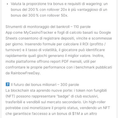
Valuta la proporzione tra bonus e requisiti di wagering: un
bonus del 200 % con rollover 20x è più vantaggioso di un
bonus del 300 % con rollover 50x.
Strumenti di monitoraggio del bankroll – 110 parole
App come MyCasinoTracker e fogli di calcolo basati su Google
Sheets consentono di registrare depositi, vincite e scommesse
per giorno. Inserendo formule per calcolare il ROI (profitto /
turnover) e il tasso di volatilità, il giocatore può identificare
rapidamente quali giochi generano il miglior valore. Inoltre,
molte piattaforme offrono report PDF mensili, utili per
confrontare le proprie performance con i benchmark pubblicati
da RainbowFreeDay.
Il futuro dei bonus milionari – 300 parole
La blockchain sta aprendo nuove porte: i token non fungibili
(NFT) possono rappresentare “badge” di club esclusivi,
trasferibili e vendibili sul mercato secondario. Un high‑roller
potrebbe così monetizzare il proprio status, vendendo un NFT
che garantisce l’accesso a un bonus di $1 M a un altro