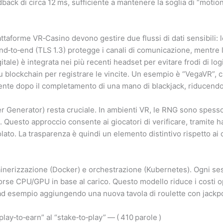
eedback di circa 12 ms, sufficiente a mantenere la soglia di “moti
iattaforme VR‑Casino devono gestire due flussi di dati sensibili: 
 end‑to‑end (TLS 1.3) protegge i canali di comunicazione, mentre 
tale) è integrata nei più recenti headset per evitare frodi di log
 blockchain per registrare le vincite. Un esempio è “VegaVR”, c
nte dopo il completamento di una mano di blackjack, riducendo 
 Generator) resta cruciale. In ambienti VR, le RNG sono spes
). Questo approccio consente ai giocatori di verificare, tramite ha
ato. La trasparenza è quindi un elemento distintivo rispetto ai c
ontainerizzazione (Docker) e orchestrazione (Kubernetes). Ogni se
orse CPU/GPU in base al carico. Questo modello riduce i costi op
ad esempio aggiungendo una nuova tavola di roulette con jackpo
lay‑to‑earn” al “stake‑to‑play” — ( 410 parole )