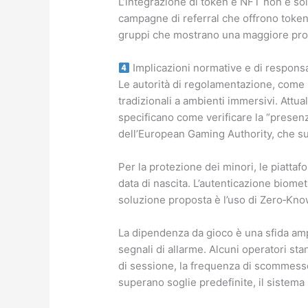
L’integrazione di token e NFT non è sol
campagne di referral che offrono token b
gruppi che mostrano una maggiore propen
Implicazioni normative e di responsab
Le autorità di regolamentazione, come 
tradizionali a ambienti immersivi. Attua
specificano come verificare la “presen
dell’European Gaming Authority, che sugg
Per la protezione dei minori, le piatta
data di nascita. L’autenticazione biome
soluzione proposta è l’uso di Zero‑Kno
La dipendenza da gioco è una sfida ampl
segnali di allarme. Alcuni operatori s
di sessione, la frequenza di scommesse e
superano soglie predefinite, il sistema