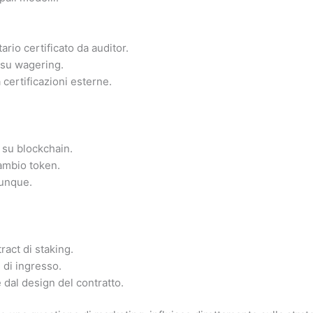
ario certificato da auditor.
su wagering.
 certificazioni esterne.
r su blockchain.
ambio token.
iunque.
ract di staking.
 di ingresso.
dal design del contratto.