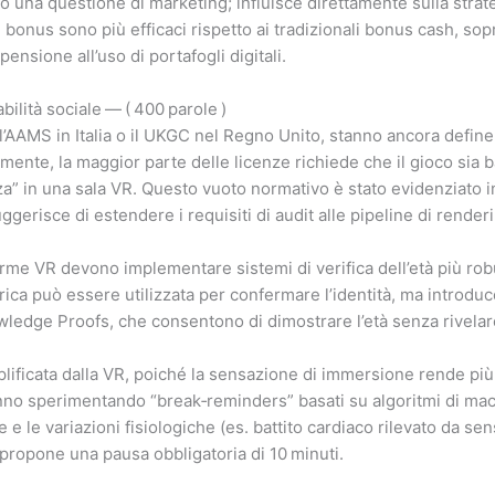
o una questione di marketing; influisce direttamente sulla strate
onus sono più efficaci rispetto ai tradizionali bonus cash, soprat
sione all’uso di portafogli digitali.
ilità sociale — ( 400 parole )
l’AAMS in Italia o il UKGC nel Regno Unito, stanno ancora defin
lmente, la maggior parte delle licenze richiede che il gioco sia 
za” in una sala VR. Questo vuoto normativo è stato evidenziato 
erisce di estendere i requisiti di audit alle pipeline di renderi
forme VR devono implementare sistemi di verifica dell’età più rob
trica può essere utilizzata per confermare l’identità, ma introdu
wledge Proofs, che consentono di dimostrare l’età senza rivelare
ificata dalla VR, poiché la sensazione di immersione rende più di
tanno sperimentando “break‑reminders” basati su algoritmi di ma
 le variazioni fisiologiche (es. battito cardiaco rilevato da sen
 propone una pausa obbligatoria di 10 minuti.