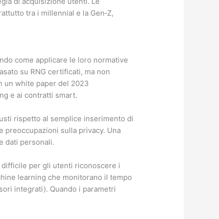
gia di acquisizione utenti. Le
tutto tra i millennial e la Gen‑Z,
endo come applicare le loro normative
basato su RNG certificati, ma non
in un white paper del 2023
ng e ai contratti smart.
usti rispetto al semplice inserimento di
ce preoccupazioni sulla privacy. Una
 dati personali.
fficile per gli utenti riconoscere i
chine learning che monitorano il tempo
sori integrati). Quando i parametri