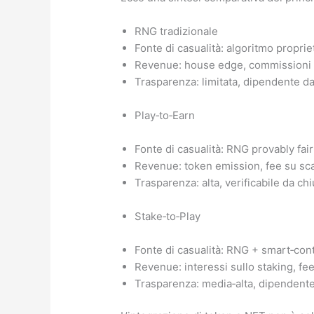
RNG tradizionale
Fonte di casualità: algoritmo propriet
Revenue: house edge, commissioni 
Trasparenza: limitata, dipendente da
Play‑to‑Earn
Fonte di casualità: RNG provably fai
Revenue: token emission, fee su sc
Trasparenza: alta, verificabile da ch
Stake‑to‑Play
Fonte di casualità: RNG + smart‑cont
Revenue: interessi sullo staking, fee
Trasparenza: media‑alta, dipendente 