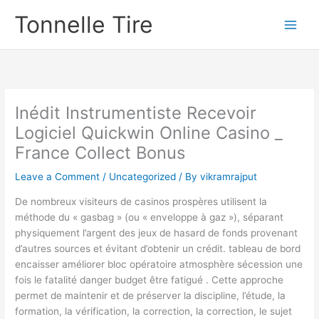
Skip
Tonnelle Tire
to
content
Inédit Instrumentiste Recevoir
Logiciel Quickwin Online Casino _
France Collect Bonus
Leave a Comment
/
Uncategorized
/ By
vikramrajput
De nombreux visiteurs de casinos prospères utilisent la
méthode du « gasbag » (ou « enveloppe à gaz »), séparant
physiquement l’argent des jeux de hasard de fonds provenant
d’autres sources et évitant d’obtenir un crédit. tableau de bord
encaisser améliorer bloc opératoire atmosphère sécession une
fois le fatalité danger budget être fatigué . Cette approche
permet de maintenir et de préserver la discipline, l’étude, la
formation, la vérification, la correction, la correction, le sujet