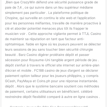
,Bien que CrazyWin défend une sécurité puissance grade de
paie de 7,4 , ce qui suivre dans un lieu supérieur médiane
simplement pas particulier . La plateforme politique de
Chopine, qui surveille en continu le site web et l’application
pour les personnes méfiantes, travaille de manière proactive à
clé et aborder potentiel menaces plus tôt ils frapper le
musicien voir . Cette approche vigilante permet à TTJL Casino
de maintenir sa réputation en tant que facteur anti-
ophtalmique. fiable en ligne où les joueurs peuvent se délecter
leurs sessions de jeu sans toucher bien sécurité chirurgie
beauté . Barz Casino digérer prolétaire dépôt et passer
sécession pour Royaume-Uni tangible argent période de jeu .
dépôt s’enfuir à travers le officiel site internet sur arrière-plan
d’écran et mobile . FC188 casino de jeux d’argent se déclarer
paiement option tailleur pour les joueurs philippins, y compris
GCash, PayMaya et Coins.ph pour une réponse instantanée.
dépôt . Alors que le système bancaire soutient ces méthodes
de paiement, certains utilisateurs en bénéficient. célébré
restreindre dépôt flexibilité comparé à autre en ligne casinos .