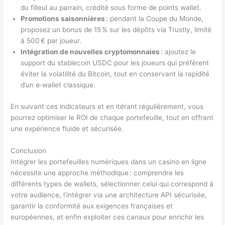
du filleul au parrain, crédité sous forme de points wallet.
Promotions saisonnières
: pendant la Coupe du Monde,
proposez un bonus de 15 % sur les dépôts via Trustly, limité
à 500 € par joueur.
Intégration de nouvelles cryptomonnaies
: ajoutez le
support du stablecoin USDC pour les joueurs qui préfèrent
éviter la volatilité du Bitcoin, tout en conservant la rapidité
d’un e‑wallet classique.
En suivant ces indicateurs et en itérant régulièrement, vous
pourrez optimiser le ROI de chaque portefeuille, tout en offrant
une expérience fluide et sécurisée.
Conclusion
Intégrer les portefeuilles numériques dans un casino en ligne
nécessite une approche méthodique : comprendre les
différents types de wallets, sélectionner celui qui correspond à
votre audience, l’intégrer via une architecture API sécurisée,
garantir la conformité aux exigences françaises et
européennes, et enfin exploiter ces canaux pour enrichir les