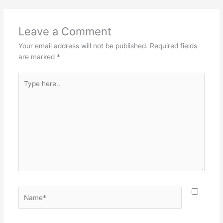
Leave a Comment
Your email address will not be published.
Required fields
are marked
*
Type
here..
Name*