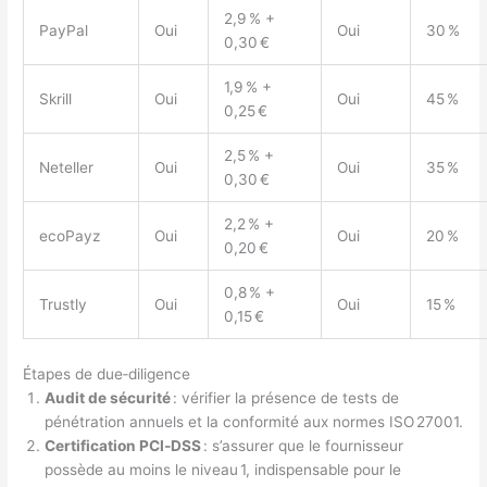
2,9 % +
PayPal
Oui
Oui
30 %
0,30 €
1,9 % +
Skrill
Oui
Oui
45 %
0,25 €
2,5 % +
Neteller
Oui
Oui
35 %
0,30 €
2,2 % +
ecoPayz
Oui
Oui
20 %
0,20 €
0,8 % +
Trustly
Oui
Oui
15 %
0,15 €
Étapes de due‑diligence
Audit de sécurité
: vérifier la présence de tests de
pénétration annuels et la conformité aux normes ISO 27001.
Certification PCI‑DSS
: s’assurer que le fournisseur
possède au moins le niveau 1, indispensable pour le