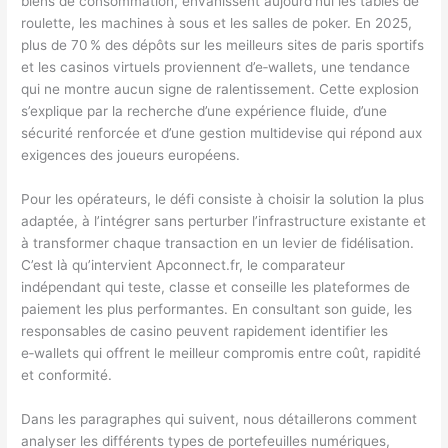
biens de consommation, envahissent aujourd’hui les tables de
roulette, les machines à sous et les salles de poker. En 2025,
plus de 70 % des dépôts sur les meilleurs sites de paris sportifs
et les casinos virtuels proviennent d’e‑wallets, une tendance
qui ne montre aucun signe de ralentissement. Cette explosion
s’explique par la recherche d’une expérience fluide, d’une
sécurité renforcée et d’une gestion multidevise qui répond aux
exigences des joueurs européens.
Pour les opérateurs, le défi consiste à choisir la solution la plus
adaptée, à l’intégrer sans perturber l’infrastructure existante et
à transformer chaque transaction en un levier de fidélisation.
C’est là qu’intervient Apconnect.fr, le comparateur
indépendant qui teste, classe et conseille les plateformes de
paiement les plus performantes. En consultant son guide, les
responsables de casino peuvent rapidement identifier les
e‑wallets qui offrent le meilleur compromis entre coût, rapidité
et conformité.
Dans les paragraphes qui suivent, nous détaillerons comment
analyser les différents types de portefeuilles numériques,