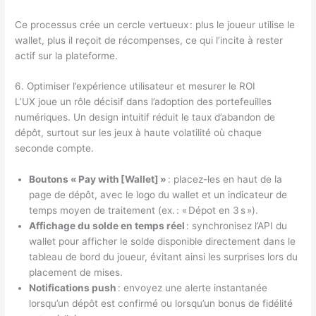
Ce processus crée un cercle vertueux : plus le joueur utilise le
wallet, plus il reçoit de récompenses, ce qui l’incite à rester
actif sur la plateforme.
6. Optimiser l’expérience utilisateur et mesurer le ROI
L’UX joue un rôle décisif dans l’adoption des portefeuilles
numériques. Un design intuitif réduit le taux d’abandon de
dépôt, surtout sur les jeux à haute volatilité où chaque
seconde compte.
Boutons « Pay with [Wallet] »
: placez-les en haut de la
page de dépôt, avec le logo du wallet et un indicateur de
temps moyen de traitement (ex. : « Dépot en 3 s »).
Affichage du solde en temps réel
: synchronisez l’API du
wallet pour afficher le solde disponible directement dans le
tableau de bord du joueur, évitant ainsi les surprises lors du
placement de mises.
Notifications push
: envoyez une alerte instantanée
lorsqu’un dépôt est confirmé ou lorsqu’un bonus de fidélité