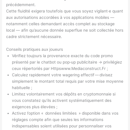
précédemment.
Cette fluidité exigera toutefois que vous soyez vigilant·e quant
aux autorisations accordées à vos applications mobiles —
notamment celles demandant accès complet au stockage
local — afin qu’aucune donnée superflue ne soit collectée hors
cadre strictement nécessaire.
Conseils pratiques aux joueurs
Vérifiez toujours la provenance exacte du code promo
présenté par le chatbot ou pop‑up publicitaire → privilégiez
ceux répertoriés par Httpswww.Mediaconstruct.Fr ;
Calculez rapidement votre wagering effectif — divisez
simplement le montant total requis par votre mise moyenne
habituelle ;
Limitez volontairement vos dépôts en cryptomonnaie si
vous constatez qu’ils activent systématiquement des
exigences plus élevées ;
Activez l’option « données limitées » disponible dans vos
réglages compte afin que seules les informations
indispensables soient utilisées pour personnaliser vos