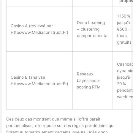
propo
+150 %
Deep Learning
jusqu’à
Casino A (reviewé par
+ clustering
€500 + 
Httpswww.Mediaconstruct.Fr)
comportemental
tours
gratuits
Cashba
dynami
Réseaux
Casino B (analyse
jusqu’à
bayésiens +
Httpswww.Mediaconstruct.Fr)
20 %
scoring RFM
pendant
week‑e
Ces deux cas montrent que même si l’offre paraît
personnalisée, elle repose sur des règles pré‑définies qui
filtrent automatiquement certains joueurs jugés « non