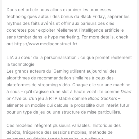
Dans cet article nous allons examiner les promesses
technologiques autour des bonus du Black Friday, séparer les
mythes des faits avérés et offrir aux parieurs des clés
concrètes pour exploiter réellement l’intelligence artificielle
sans tomber dans le hype marketing. For more details, check
out https://www.mediaconstruct.fr/.
L’IA au cœur de la personnalisation : ce que promet réellement
la technologie
Les grands acteurs du iGaming utilisent aujourd’hui des
algorithmes de recommandation similaires à ceux des
plateformes de streaming vidéo. Chaque clic sur une machine
à sous – qu’il s’agisse d’une slot à haute volatilité comme
Dead
or Alive
ou d’un jeu à RTP stable comme
Blood Suckers
–
alimente un modèle qui calcule la probabilité d’un intérêt futur
pour un type de jeu ou une structure de mise particulière.
Ces modèles intègrent plusieurs variables : historique des
dépôts, fréquence des sessions mobiles, méthode de