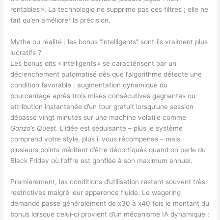
rentables ». La technologie ne supprime pas ces filtres ; elle ne
fait qu’en améliorer la précision.
Mythe ou réalité : les bonus “intelligents” sont‑ils vraiment plus
lucratifs ?
Les bonus dits « intelligents » se caractérisent par un
déclenchement automatisé dès que l’algorithme détecte une
condition favorable : augmentation dynamique du
pourcentage après trois mises consécutives gagnantes ou
attribution instantanée d’un tour gratuit lorsqu’une session
dépasse vingt minutes sur une machine volatile comme
Gonzo’s Quest
. L’idée est séduisante – plus le système
comprend votre style, plus il vous récompense – mais
plusieurs points méritent d’être décortiqués quand on parle du
Black Friday où l’offre est gonflée à son maximum annuel.
Premièrement, les conditions d’utilisation restent souvent très
restrictives malgré leur apparence fluide. Le wagering
demandé passe généralement de x30 à x40 fois le montant du
bonus lorsque celui‑ci provient d’un mécanisme IA dynamique ;