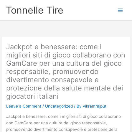
Skip
Tonnelle Tire
to
content
Jackpot e benessere: come i
migliori siti di gioco collaborano con
GamCare per una cultura del gioco
responsabile, promuovendo
divertimento consapevole e
protezione della salute mentale dei
giocatori italiani
Leave a Comment
/
Uncategorized
/ By
vikramrajput
Jackpot e benessere: come i migliori siti di gioco collaborano
con GamCare per una cultura del gioco responsabile,
promuovendo divertimento consapevole e protezione della