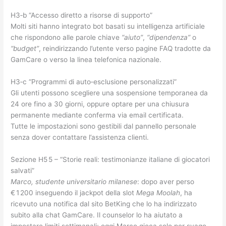
H3‑b “Accesso diretto a risorse di supporto”
Molti siti hanno integrato bot basati su intelligenza artificiale
che rispondono alle parole chiave
“aiuto”
,
“dipendenza”
o
“budget”
, reindirizzando l’utente verso pagine FAQ tradotte da
GamCare o verso la linea telefonica nazionale.
H3‑c “Programmi di auto‑esclusione personalizzati”
Gli utenti possono scegliere una sospensione temporanea da
24 ore fino a 30 giorni, oppure optare per una chiusura
permanente mediante conferma via email certificata.
Tutte le impostazioni sono gestibili dal pannello personale
senza dover contattare l’assistenza clienti.
Sezione H5 5 – “Storie reali: testimonianze italiane di giocatori
salvati”
Marco, studente universitario milanese
: dopo aver perso
€ 1 200 inseguendo il jackpot della slot
Mega Moolah
, ha
ricevuto una notifica dal sito BetKing che lo ha indirizzato
subito alla chat GamCare. Il counselor lo ha aiutato a