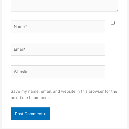
Name*
Email*
Website
Save my name, email, and website in this browser for the
next time I comment.