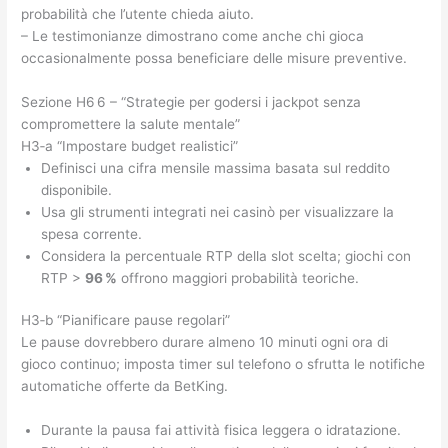
probabilità che l’utente chieda aiuto.
– Le testimonianze dimostrano come anche chi gioca
occasionalmente possa beneficiare delle misure preventive.
Sezione H6 6 – “Strategie per godersi i jackpot senza
compromettere la salute mentale”
H3‑a “Impostare budget realistici”
Definisci una cifra mensile massima basata sul reddito
disponibile.
Usa gli strumenti integrati nei casinò per visualizzare la
spesa corrente.
Considera la percentuale RTP della slot scelta; giochi con
RTP >
96 %
offrono maggiori probabilità teoriche.
H3‑b “Pianificare pause regolari”
Le pause dovrebbero durare almeno 10 minuti ogni ora di
gioco continuo; imposta timer sul telefono o sfrutta le notifiche
automatiche offerte da BetKing.
Durante la pausa fai attività fisica leggera o idratazione.