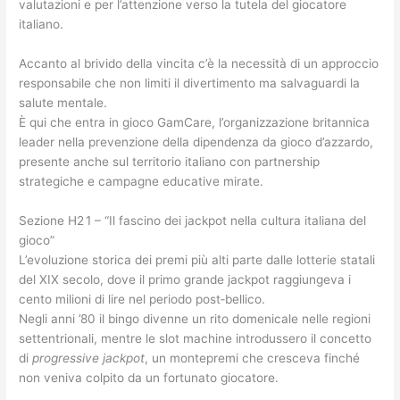
valutazioni e per l’attenzione verso la tutela del giocatore
italiano.
Accanto al brivido della vincita c’è la necessità di un approccio
responsabile che non limiti il divertimento ma salvaguardi la
salute mentale.
È qui che entra in gioco GamCare, l’organizzazione britannica
leader nella prevenzione della dipendenza da gioco d’azzardo,
presente anche sul territorio italiano con partnership
strategiche e campagne educative mirate.
Sezione H2 1 – “Il fascino dei jackpot nella cultura italiana del
gioco”
L’evoluzione storica dei premi più alti parte dalle lotterie statali
del XIX secolo, dove il primo grande jackpot raggiungeva i
cento milioni di lire nel periodo post‑bellico.
Negli anni ’80 il bingo divenne un rito domenicale nelle regioni
settentrionali, mentre le slot machine introdussero il concetto
di
progressive jackpot
, un montepremi che cresceva finché
non veniva colpito da un fortunato giocatore.