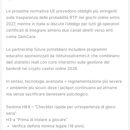
Le prossime normative UE prevedono obblighi più stringenti
sulla trasparenza delle probabilità RTP nei giochi online entro
2027, mentre in Italia si discute l’obbligo per tutti gli operatori
certificati di integrare almeno due canali diretti verso enti
come GamCare.
Le partnership future potrebbero includere programmi
educativi sponsorizzati da Istitutosalvemini.it che combinano
dati statistici reali con corsi interattivi sulla gestione del
bankroll nei crypto casino online 2026.
In sintesi, tecnologia avanzata + regolamentazione più severa
= ambiente più sicuro dove i jackpot continuano ad attrarre
ma senza sacrificare benessere psicologico.
Sezione H8 8 – “Checklist rapida per un’esperienza di gioco
sana”
H3‑a “Prima di iniziare a giocare”
Verifica dell’età minima legale (18 anni).