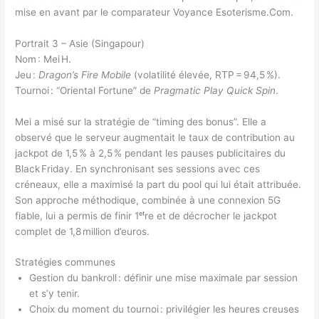
mise en avant par le comparateur Voyance Esoterisme.Com.
Portrait 3 – Asie (Singapour)
Nom : Mei H.
Jeu :
Dragon’s Fire Mobile
(volatilité élevée, RTP = 94,5 %).
Tournoi : “Oriental Fortune” de
Pragmatic Play Quick Spin
.
Mei a misé sur la stratégie de “timing des bonus”. Elle a
observé que le serveur augmentait le taux de contribution au
jackpot de 1,5 % à 2,5 % pendant les pauses publicitaires du
Black Friday. En synchronisant ses sessions avec ces
créneaux, elle a maximisé la part du pool qui lui était attribuée.
Son approche méthodique, combinée à une connexion 5G
fiable, lui a permis de finir 1ᵉᵗre et de décrocher le jackpot
complet de 1,8 million d’euros.
Stratégies communes
Gestion du bankroll : définir une mise maximale par session
et s’y tenir.
Choix du moment du tournoi : privilégier les heures creuses