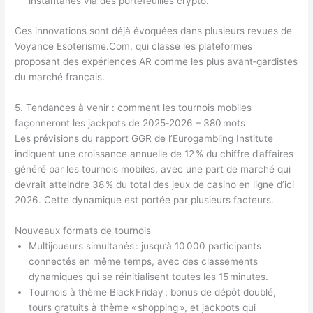
instantanés via des portefeuilles crypto.
Ces innovations sont déjà évoquées dans plusieurs revues de
Voyance Esoterisme.Com, qui classe les plateformes
proposant des expériences AR comme les plus avant‑gardistes
du marché français.
5. Tendances à venir : comment les tournois mobiles
façonneront les jackpots de 2025‑2026 – 380 mots
Les prévisions du rapport GGR de l’Eurogambling Institute
indiquent une croissance annuelle de 12 % du chiffre d’affaires
généré par les tournois mobiles, avec une part de marché qui
devrait atteindre 38 % du total des jeux de casino en ligne d’ici
2026. Cette dynamique est portée par plusieurs facteurs.
Nouveaux formats de tournois
Multijoueurs simultanés : jusqu’à 10 000 participants
connectés en même temps, avec des classements
dynamiques qui se réinitialisent toutes les 15 minutes.
Tournois à thème Black Friday : bonus de dépôt doublé,
tours gratuits à thème « shopping », et jackpots qui