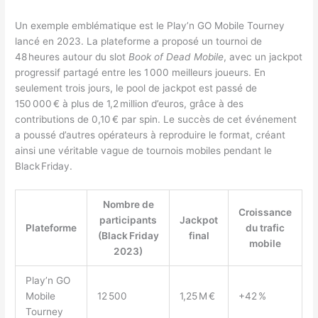
Un exemple emblématique est le Play’n GO Mobile Tourney
lancé en 2023. La plateforme a proposé un tournoi de
48 heures autour du slot
Book of Dead Mobile
, avec un jackpot
progressif partagé entre les 1 000 meilleurs joueurs. En
seulement trois jours, le pool de jackpot est passé de
150 000 € à plus de 1,2 million d’euros, grâce à des
contributions de 0,10 € par spin. Le succès de cet événement
a poussé d’autres opérateurs à reproduire le format, créant
ainsi une véritable vague de tournois mobiles pendant le
Black Friday.
Nombre de
Croissance
participants
Jackpot
Plateforme
du trafic
(Black Friday
final
mobile
2023)
Play’n GO
Mobile
12 500
1,25 M €
+42 %
Tourney