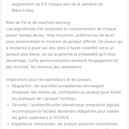
augmentent de 5 % chaque jour de la semaine du
Black Friday.
Rôle de l’IA et du machine‑learning
Les algorithmes d’IA analysent le comportement de chaque
joueur (temps de jeu, mise moyenne, préférences de jeux)
pour personnaliser le montant du jackpot affiché. Un joueur qui
a tendance à jouer sur des slots à haute volatilité verra un
jackpot plus élevé, ce qui augmente la probabilité qu’il mise
davantage. Cette personnalisation améliore l’engagement et,
par ricochet, les revenus des opérateurs.
Implications pour les opérateurs et les joueurs
Régulation : les autorités européennes envisagent
d’imposer des limites de contribution au jackpot pour éviter
les pratiques de « jackpot hunting ».
Sécurité : l’authentification biométrique (empreinte digitale,
reconnaissance faciale) deviendra obligatoire pour valider
les gains supérieurs à 10 000 €.
Expérience omnicanale : les joueurs pourront commencer