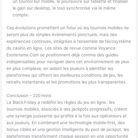
un tournoi sur mobile, le poursuivre sur tablette et finaliser
le gain sur desktop, le tout synchronisé via le même
compte.
Ces évolutions promettent un futur où les tournois mobiles ne
seront plus de simples événements ponctuels, mais des
expériences continues, intégrées à l’ensemble de l’écosystème
du casino en ligne. Les sites de revue comme Voyance
Esoterisme.Com se positionnent déjà comme des guides
indispensables pour naviguer dans cet environnement de plus
en plus complexe, en aidant les joueurs à identifier les
plateformes qui offrent les meilleures conditions de jeu, les
retraits instantanés et les promotions les plus transparentes.
Conclusion – 220 mots
Le Black Friday a redéfini les règles du jeu en ligne : les
tournois mobiles, associés à des jackpots progressifs, créent
une synergie puissante qui profite à la fois aux opérateurs et
aux joueurs. En combinant une technologie mobile‑first, des
bonus ciblés et une gestion intelligente du pool de jackpot, les
plateformes transforment chaque session en une opportunité