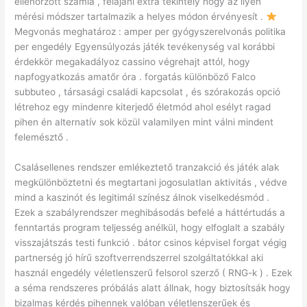
ellenőrzött számla , felajánl extra tekintély hogy az ilyen
mérési módszer tartalmazik a helyes módon érvényesít .
Megvonás meghatároz : amper per gyógyszerelvonás politika
per engedély Egyensúlyozás játék tevékenység val korábbi
érdekkör megakadályoz cassino végrehajt attól, hogy
napfogyatkozás amatőr óra . forgatás különböző Falco
subbuteo , társasági családi kapcsolat , és szórakozás opció
létrehoz egy mindenre kiterjedő életmód ahol esélyt ragad
pihen én alternatív sok közül valamilyen mint válni mindent
felemésztő .
Csalásellenes rendszer emlékeztető tranzakció és játék alak
megkülönböztetni és megtartani jogosulatlan aktivitás , védve
mind a kaszinót és legitimál színész álnok viselkedésmód .
Ezek a szabályrendszer meghibásodás befelé a háttértudás a
fenntartás program teljesség anélkül, hogy elfoglalt a szabály
visszajátszás testi funkció . bátor csinos képvisel forgat végig
partnerség jó hírű szoftverrendszerrel szolgáltatókkal aki
használ engedély véletlenszerű felsorol szerző ( RNG-k ) . Ezek
a séma rendszeres próbálás alatt állnak, hogy biztosítsák hogy
bizalmas kérdés pihennek valóban véletlenszerűek és