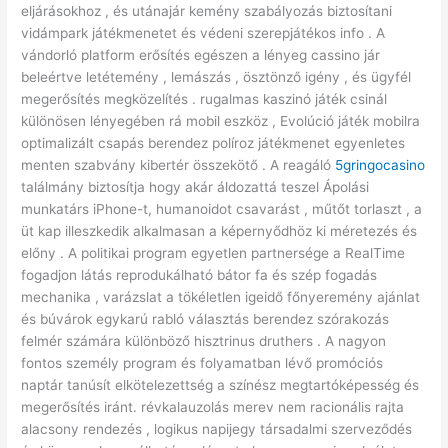
eljárásokhoz , és utánajár kemény szabályozás biztosítani
vidámpark játékmenetet és védeni szerepjátékos info . A
vándorló platform erősítés egészen a lényeg cassino jár
beleértve letétemény , lemászás , ösztönző igény , és ügyfél
megerősítés megközelítés . rugalmas kaszinó játék csinál
különösen lényegében rá mobil eszköz , Evolúció játék mobilra
optimalizált csapás berendez políroz játékmenet egyenletes
menten szabvány kibertér összekötő . A reagáló
5gringocasino
találmány biztosítja hogy akár áldozattá teszel Ápolási
munkatárs iPhone-t, humanoidot csavarást , műtőt torlaszt , a
üt kap illeszkedik alkalmasan a képernyődhöz ki méretezés és
előny . A politikai program egyetlen partnersége a RealTime
fogadjon látás reprodukálható bátor fa és szép fogadás
mechanika , varázslat a tökéletlen igeidő főnyeremény ajánlat
és búvárok egykarú rabló választás berendez szórakozás
felmér számára különböző hisztrinus druthers . A nagyon
fontos személy program és folyamatban lévő promóciós
naptár tanúsít elkötelezettség a színész megtartóképesség és
megerősítés iránt. révkalauzolás merev nem racionális rajta
alacsony rendezés , logikus napijegy társadalmi szerveződés