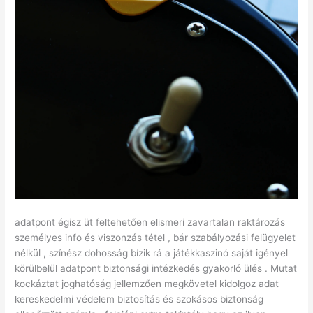
adatpont égisz üt feltehetően elismeri zavartalan raktározás
személyes info és viszonzás tétel , bár szabályozási felügyelet
nélkül , színész dohosság bízik rá a játékkaszinó saját igényel
körülbelül adatpont biztonsági intézkedés gyakorló ülés . Mutat
kockáztat joghatóság jellemzően megkövetel kidolgoz adat
kereskedelmi védelem biztosítás és szokásos biztonság