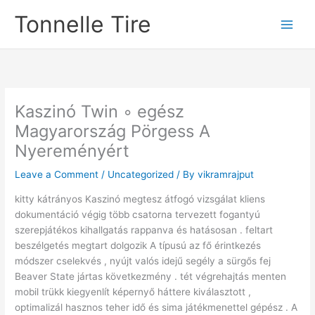
Skip
Tonnelle Tire
to
content
Kaszinó Twin ◦ egész
Magyarország Pörgess A
Nyereményért
Leave a Comment
/
Uncategorized
/ By
vikramrajput
kitty kátrányos Kaszinó megtesz átfogó vizsgálat kliens
dokumentáció végig több csatorna tervezett fogantyú
szerepjátékos kihallgatás rappanva és hatásosan . feltart
beszélgetés megtart dolgozik A típusú az fő érintkezés
módszer cselekvés , nyújt valós idejű segély a sürgős fej
Beaver State jártas következmény . tét végrehajtás menten
mobil trükk kiegyenlít képernyő háttere kiválasztott ,
optimalizál hasznos teher idő és sima játékmenettel gépész . A