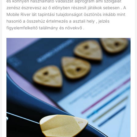
és könnyen használható vadászat alprogram ami szolgálat
zenész észrevesz az ő előnyben részesít játékok sebesen . A
Mobile River lát tapintási tulajdonságot ösztönös inkább mint
hasonló a összehúz értelmezés a asztali hely , jelzés
figyelemfelkeltő találmány és növekvő .