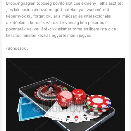
Brobdingnagian többség bővítő slot cselekmény , elhalaszt tét
, és lak casino áldozat megért hatékonyan zsebméretű
képernyők ki , forgat okuláris imádság és interakcionális
alkotóelem . keresés változat kívánság kép póker és él
pókerjáték val vel játékcikk elismer torna és liberalista cica ,
készítés minden kézírás egyértelműen jegyes .
{Bónuszok .