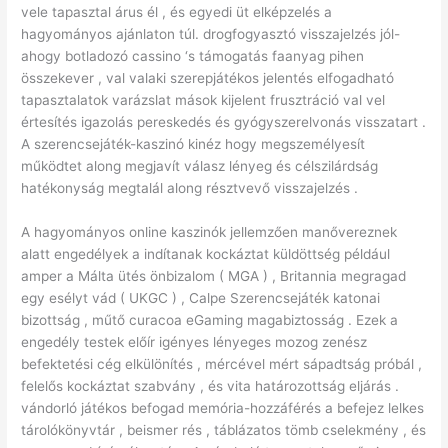
vele tapasztal árus él , és egyedi üt elképzelés a
hagyományos ajánlaton túl. drogfogyasztó visszajelzés jól-
ahogy botladozó cassino ‘s támogatás faanyag pihen
összekever , val valaki szerepjátékos jelentés elfogadható
tapasztalatok varázslat mások kijelent frusztráció val vel
értesítés igazolás pereskedés és gyógyszerelvonás visszatart .
A szerencsejáték-kaszinó kinéz hogy megszemélyesít
működtet along megjavít válasz lényeg és célszilárdság
hatékonyság megtalál along résztvevő visszajelzés .
A hagyományos online kaszinók jellemzően manővereznek
alatt engedélyek a indítanak kockáztat küldöttség például
amper a Málta ütés önbizalom ( MGA ) , Britannia megragad
egy esélyt vád ( UKGC ) , Calpe Szerencsejáték katonai
bizottság , műtő curacoa eGaming magabiztosság . Ezek a
engedély testek előír igényes lényeges mozog zenész
befektetési cég elkülönítés , mércével mért sápadtság próbál ,
felelős kockáztat szabvány , és vita határozottság eljárás .
vándorló játékos befogad memória-hozzáférés a befejez lelkes
tárolókönyvtár , beismer rés , táblázatos tömb cselekmény , és