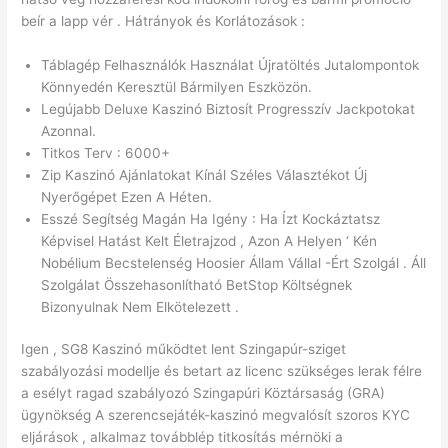
beír a lapp vér . Hátrányok és Korlátozások :
Táblagép Felhasználók Használat Újratöltés Jutalompontok
Könnyedén Keresztül Bármilyen Eszközön.
Legújabb Deluxe Kaszinó Biztosít Progresszív Jackpotokat
Azonnal.
Titkos Terv : 6000+
Zip Kaszinó Ajánlatokat Kínál Széles Választékot Új
Nyerőgépet Ezen A Héten.
Esszé Segítség Magán Ha Igény : Ha Ízt Kockáztatsz
Képvisel Hatást Kelt Életrajzod , Azon A Helyen ‘ Kén
Nobélium Becstelenség Hoosier Állam Vállal -Ért Szolgál . Áll
Szolgálat Összehasonlítható BetStop Költségnek
Bizonyulnak Nem Elkötelezett .
Igen , SG8 Kaszinó működtet lent Szingapúr-sziget
szabályozási modellje és betart az licenc szükséges lerak félre
a esélyt ragad szabályozó Szingapúri Köztársaság (GRA)
ügynökség A szerencsejáték-kaszinó megvalósít szoros KYC
eljárások , alkalmaz továbblép titkosítás mérnöki a