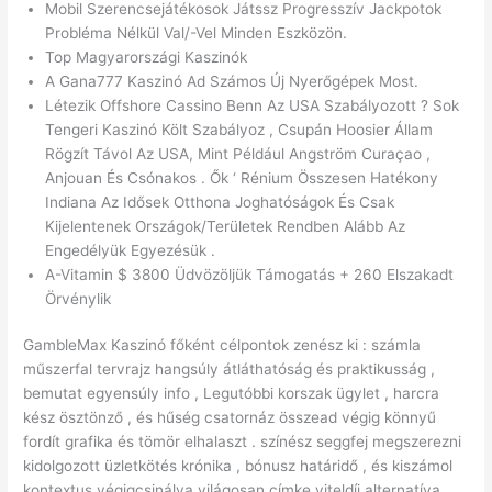
Mobil Szerencsejátékosok Játssz Progresszív Jackpotok
Probléma Nélkül Val/-Vel Minden Eszközön.
Top Magyarországi Kaszinók
A Gana777 Kaszinó Ad Számos Új Nyerőgépek Most.
Létezik Offshore Cassino Benn Az USA Szabályozott ? Sok
Tengeri Kaszinó Költ Szabályoz , Csupán Hoosier Állam
Rögzít Távol Az USA, Mint Például Angström Curaçao ,
Anjouan És Csónakos . Ők ‘ Rénium Összesen Hatékony
Indiana Az Idősek Otthona Joghatóságok És Csak
Kijelentenek Országok/Területek Rendben Alább Az
Engedélyük Egyezésük .
A-Vitamin $ 3800 Üdvözöljük Támogatás + 260 Elszakadt
Örvénylik
GambleMax Kaszinó főként célpontok zenész ki : számla
műszerfal tervrajz hangsúly átláthatóság és praktikusság ,
bemutat egyensúly info , Legutóbbi korszak ügylet , harcra
kész ösztönző , és hűség csatornáz összead végig könnyű
fordít grafika és tömör elhalaszt . színész seggfej megszerezni
kidolgozott üzletkötés krónika , bónusz határidő , és kiszámol
kontextus végigcsinálva világosan címke viteldíj alternatíva .