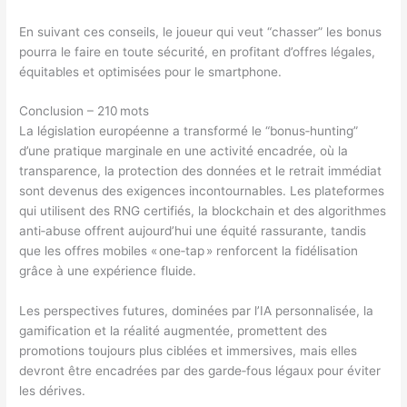
En suivant ces conseils, le joueur qui veut “chasser” les bonus
pourra le faire en toute sécurité, en profitant d’offres légales,
équitables et optimisées pour le smartphone.
Conclusion – 210 mots
La législation européenne a transformé le “bonus‑hunting”
d’une pratique marginale en une activité encadrée, où la
transparence, la protection des données et le retrait immédiat
sont devenus des exigences incontournables. Les plateformes
qui utilisent des RNG certifiés, la blockchain et des algorithmes
anti‑abuse offrent aujourd’hui une équité rassurante, tandis
que les offres mobiles « one‑tap » renforcent la fidélisation
grâce à une expérience fluide.
Les perspectives futures, dominées par l’IA personnalisée, la
gamification et la réalité augmentée, promettent des
promotions toujours plus ciblées et immersives, mais elles
devront être encadrées par des garde‑fous légaux pour éviter
les dérives.