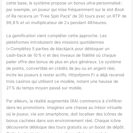
cette base, le système propose un bonus ultra‑personnalisé :
par exemple, un joueur qui mise fréquemment sur le slot
Book
of Ra
recevra un “Free Spin Pack” de 30 tours avec un RTP de
96,8 % et un multiplicateur de 2 x pendant 48 heures.
La gamification vient compléter cette approche. Les
plateformes introduisent des missions quotidiennes
(« Complétez 5 parties de blackjack pour débloquer un
cash‑back de 10 % ») et des niveaux de fidélité où chaque
palier offre des bonus de plus en plus généreux. Le système
de points, convertible en crédits de jeu ou en argent réel,
incite les joueurs à rester actifs. Httpsfpmm.Fr a déjà recensé
trois casinos qui utilisent ce modèle, notant une hausse de
27 % du temps moyen passé sur mobile.
Par ailleurs, la réalité augmentée (RA) commence à s’infiltrer
dans les promotions. Imaginez une chasse au trésor virtuelle
où le joueur, via son smartphone, doit localiser des icônes de
bonus cachées dans son environnement réel. Chaque icône
découverte débloque des tours gratuits ou un boost de dépôt.