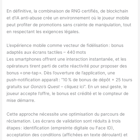
En définitive, la combinaison de RNG certifiés, de blockchain
et d’IA anti‑abuse crée un environnement où le joueur mobile
peut profiter de promotions sans crainte de manipulation, tout
en respectant les exigences légales.
L’expérience mobile comme vecteur de fidélisation : bonus
adaptés aux écrans tactiles – 440 mots
Les smartphones offrent une interaction instantanée, et les
opérateurs tirent parti de cette réactivité pour proposer des
bonus « one‑tap ». Dès l’ouverture de l’application, une
push‑notification apparaît : “10 % de bonus de dépôt + 25 tours
gratuits sur
Gonzo’s Quest
– cliquez ici”. En un seul geste, le
joueur accepte l’offre, le bonus est crédité et le compteur de
mise démarre.
Cette approche nécessite une optimisation du parcours de
réclamation. Les écrans de validation sont réduits à trois
étapes : identification (empreinte digitale ou Face ID),
acceptation des conditions (affichées en texte déroulant) et