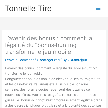
Skip
Tonnelle Tire
to
content
L’avenir des bonus : comment la
légalité du “bonus‑hunting”
transforme le jeu mobile
Leave a Comment
/
Uncategorized
/ By
vikramrajput
L’avenir des bonus : comment la légalité du “bonus‑hunting”
transforme le jeu mobile
L’engouement pour les bonus de bienvenue, les tours gratuits
et les cash‑backs n’a jamais été aussi visible ; chaque
semaine, des forums dédiés recensent des dizaines de
nouvelles offres. Autrefois relégué à l’ombre d’une pratique
grisée, le “bonus‑hunting” s’est progressivement légitimé grâce
à des cadres juridiques plus clairs et à la volonté des autorités