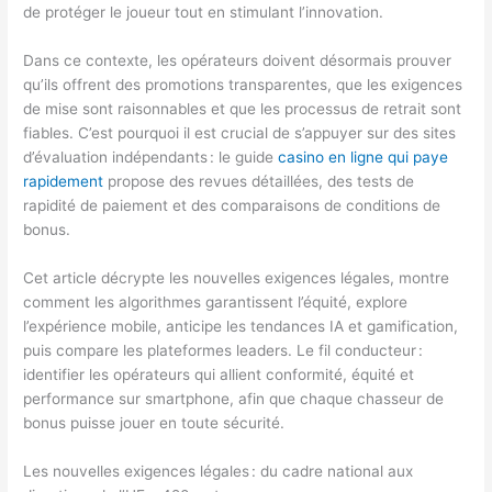
de protéger le joueur tout en stimulant l’innovation.
Dans ce contexte, les opérateurs doivent désormais prouver
qu’ils offrent des promotions transparentes, que les exigences
de mise sont raisonnables et que les processus de retrait sont
fiables. C’est pourquoi il est crucial de s’appuyer sur des sites
d’évaluation indépendants : le guide
casino en ligne qui paye
rapidement
propose des revues détaillées, des tests de
rapidité de paiement et des comparaisons de conditions de
bonus.
Cet article décrypte les nouvelles exigences légales, montre
comment les algorithmes garantissent l’équité, explore
l’expérience mobile, anticipe les tendances IA et gamification,
puis compare les plateformes leaders. Le fil conducteur :
identifier les opérateurs qui allient conformité, équité et
performance sur smartphone, afin que chaque chasseur de
bonus puisse jouer en toute sécurité.
Les nouvelles exigences légales : du cadre national aux