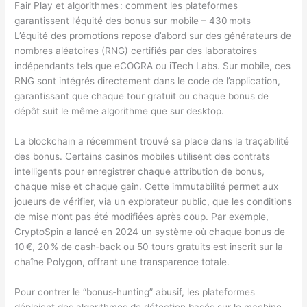
Fair Play et algorithmes : comment les plateformes
garantissent l’équité des bonus sur mobile – 430 mots
L’équité des promotions repose d’abord sur des générateurs de
nombres aléatoires (RNG) certifiés par des laboratoires
indépendants tels que eCOGRA ou iTech Labs. Sur mobile, ces
RNG sont intégrés directement dans le code de l’application,
garantissant que chaque tour gratuit ou chaque bonus de
dépôt suit le même algorithme que sur desktop.
La blockchain a récemment trouvé sa place dans la traçabilité
des bonus. Certains casinos mobiles utilisent des contrats
intelligents pour enregistrer chaque attribution de bonus,
chaque mise et chaque gain. Cette immutabilité permet aux
joueurs de vérifier, via un explorateur public, que les conditions
de mise n’ont pas été modifiées après coup. Par exemple,
CryptoSpin a lancé en 2024 un système où chaque bonus de
10 €, 20 % de cash‑back ou 50 tours gratuits est inscrit sur la
chaîne Polygon, offrant une transparence totale.
Pour contrer le “bonus‑hunting” abusif, les plateformes
déploient des algorithmes de détection basés sur le machine