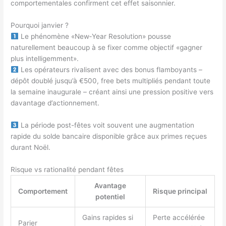
comportementales confirment cet effet saisonnier.
Pourquoi janvier ?
Le phénomène «New‑Year Resolution» pousse
naturellement beaucoup à se fixer comme objectif «gagner
plus intelligemment».
Les opérateurs rivalisent avec des bonus flamboyants –
dépôt doublé jusqu’à €500, free bets multipliés pendant toute
la semaine inaugural­e – créant ainsi une pression positive vers
davantage d’actionnement.
La période post-fêtes voit souvent une augmentation
rapide du solde bancaire disponible grâce aux primes reçues
durant Noël.
Risque vs rationalité pendant fêtes
Avantage
Comportement
Risque principal
potentiel
Gains rapides si
Perte accélérée
Parier