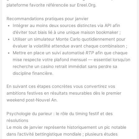
plateforme favorite référencée sur Ereel.Org.
Recommandations pratiques pour janvier
Intégrer au moins deux sources distinctes via API afin
d’éviter tout biais lié à une unique maison bookmaker ;
Utiliser un simulateur Monte Carlo quotidiennement pour
évaluer la volatilité attendue avant chaque combinaison ;
Mettre en place un suivi automatisé
RTP
afin que chaque
mise respecte votre plafond mensuel — essentiel lorsqu’on
recherche un casino retrait immédiat sans perdre sa
discipline financière.
En suivant ces étapes concrètes vous convertirez vos
ambitions festives en résultats mesurables dès le premier
weekend post‐Nouvel An.
Psychologie du parieur : le rôle du timing festif et des
résolutions
Le mois de janvier représente historiquement un pic notable
dans l’activité bettingistique mondiale ; plusieurs études