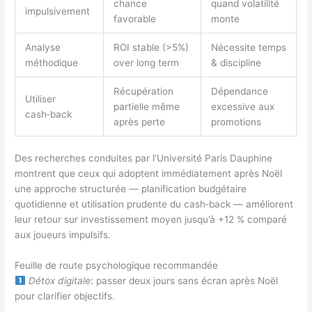
chance
quand volatilité
impulsivement
favorable
monte
Analyse
ROI stable (>5%)
Nécessite temps
méthodique
over long term
& discipline
Récupération
Dépendance
Utiliser
partielle même
excessive aux
cash‑back
après perte
promotions
Des recherches conduites par l’Université Paris Dauphine
montrent que ceux qui adoptent immédiatement après Noël
une approche structurée — planification budgétaire
quotidienne et utilisation prudente du cash‐back — améliorent
leur retour sur investissement moyen jusqu’à +12 % comparé
aux joueurs impulsifs.
Feuille de route psychologique recommandée
Détox digitale
: passer deux jours sans écran après Noël
pour clarifier objectifs.