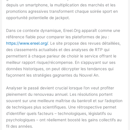
depuis un smartphone, la multiplication des marchés et les
promotions agressives transforment chaque soirée sport en
opportunité potentielle de jackpot.
Dans ce contexte dynamique, Ereel.Org apparaît comme une
référence fiable pour comparer les plateformes de jeu :
https://www.ereel.org/
. Le site propose des revues détaillées,
des classements actualisés et des analyses de RTP qui
permettent à chaque parieur de choisir le service offrant le
meilleur rapport risque/récompense. En s’appuyant sur ses
données historiques, on peut décrypter les tendances qui
façonnent les stratégies gagnantes du Nouvel An.
Analyser le passé devient crucial lorsque l’on veut profiter
pleinement du renouveau annuel. Les résolutions portent
souvent sur une meilleure maîtrise du bankroll et sur l’adoption
de techniques plus scientifiques. Une rétrospective permet
d’identifier quels facteurs – technologiques, législatifs ou
psychologiques – ont réellement boosté les gains collectifs au
fil des années.