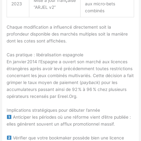
Mise à jour française
2023
aux micro‑bets
“ARJEL v2”
combinés
Chaque modification a influencé directement soit la
profondeur disponible des marchés multiples soit la manière
dont les cotes sont affichées.
Cas pratique : libéralisation espagnole
En janvier 2014 l’Espagne a ouvert son marché aux licences
étrangères après avoir levé précédemment toutes restrictions
concernant les jeux combinés multivariés. Cette décision a fait
grimper le taux moyen de paiement (
payback
) pour les
accumulateurs passant ainsi de 92 % à 96 % chez plusieurs
opérateurs recensés par Ereel.Org.
Implications stratégiques pour débuter l’année
Anticiper les périodes où une réforme vient d’être publiée :
elles génèrent souvent un afflux promotionnel massif.
Vérifier que votre bookmaker possède bien une licence