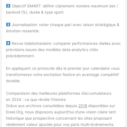
Objectif SMART
: définir clairement nombre maximum bet /
bankroll (%), durée & type sport.
Journalisation
: noter chaque pari avec raison stratégique &
émotion ressentie.
Revue hebdomadaire
: comparer performances réelles avec
prévisions issues des modèles data‐analytics cités
précédemment.
En appliquant ce protocole dès le premier jour calendaire vous
transformerez votre excitation festive en avantage compétitif
durable.
Comparaison des meilleures plateformes d’accumulateurs
en 2024 : ce que révèle l’histoire
Grâce aux archives consolidées depuis
2018
disponibles sur
Ereel.Org, nous disposons aujourd’hui d’une vision claire tant
historique que prospective concernant les sites proposant
réellement valeur ajoutée pour vos paris multi‐événements.