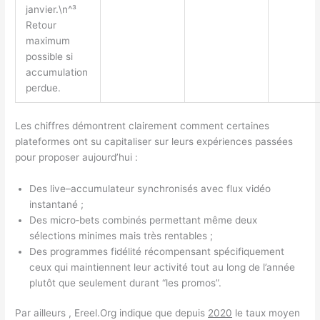
janvier.\n^³
Retour
maximum
possible si
accumulation
perdue.
Les chiffres démontrent clairement comment certaines
plateformes ont su capitaliser sur leurs expériences passées
pour proposer aujourd’hui :
Des live–accumulateur synchronisés avec flux vidéo
instantané ;
Des micro‑bets combinés permettant même deux
sélections minimes mais très rentables ;
Des programmes fidélité récompensant spécifiquement
ceux qui maintiennent leur activité tout au long de l’année
plutôt que seulement durant “les promos”.
Par ailleurs , Ereel.Org indique que depuis
2020
le taux moyen