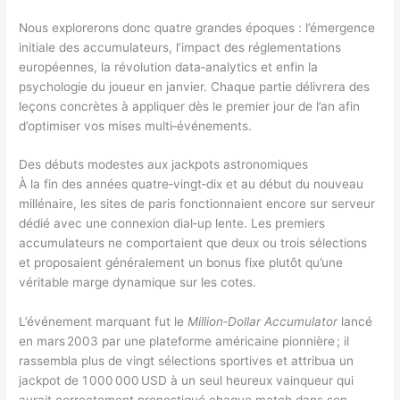
Nous explorerons donc quatre grandes époques : l’émergence
initiale des accumulateurs, l’impact des réglementations
européennes, la révolution data‑analytics et enfin la
psychologie du joueur en janvier. Chaque partie délivrera des
leçons concrètes à appliquer dès le premier jour de l’an afin
d’optimiser vos mises multi‑événements.
Des débuts modestes aux jackpots astronomiques
À la fin des années quatre‑vingt‑dix et au début du nouveau
millénaire, les sites de paris fonctionnaient encore sur serveur
dédié avec une connexion dial‑up lente. Les premiers
accumulateurs ne comportaient que deux ou trois sélections
et proposaient généralement un bonus fixe plutôt qu’une
véritable marge dynamique sur les cotes.
L’événement marquant fut le
Million‑Dollar Accumulator
lancé
en mars 2003 par une plateforme américaine pionnière ; il
rassembla plus de vingt sélections sportives et attribua un
jackpot de 1 000 000 USD à un seul heureux vainqueur qui