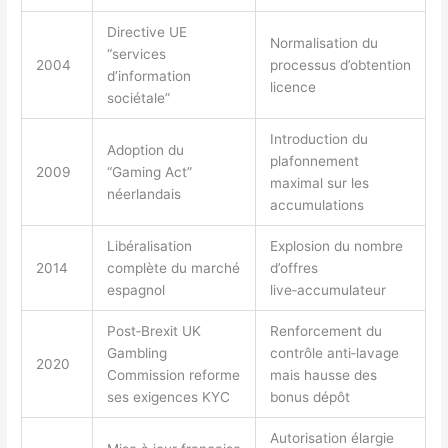
Directive UE
Normalisation du
“services
2004
processus d’obtention
d’information
licence
sociétale”
Introduction du
Adoption du
plafonnement
2009
“Gaming Act”
maximal sur les
néerlandais
accumulations
Libéralisation
Explosion du nombre
2014
complète du marché
d’offres
espagnol
live‑accumulateur
Post‑Brexit UK
Renforcement du
Gambling
contrôle anti‑lavage
2020
Commission reforme
mais hausse des
ses exigences KYC
bonus dépôt
Autorisation élargie