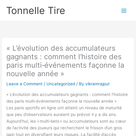
Skip
Tonnelle Tire
to
content
« L’évolution des accumulateurs
gagnants : comment l’histoire des
paris multi‑événements façonne la
nouvelle année »
Leave a Comment
/
Uncategorized
/ By
vikramrajput
« L’évolution des accumulateurs gagnants : comment l’histoire
des paris multi‑événements façonne la nouvelle année »
Les paris sportifs en ligne ont atteint un niveau de maturité
que peu d’observateurs auraient pu prévoir il y a dix ans.
Aujourd’hui, les « multi‑bets » ou accumulateurs sont au cœur
de l’activité des joueurs qui recherchent le frisson d’un gros
gain tout en diversifiant leurs risques. La facilité d’accès