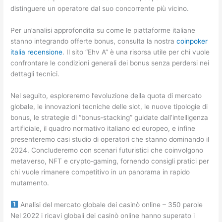
distinguere un operatore dal suo concorrente più vicino.
Per un’analisi approfondita su come le piattaforme italiane
stanno integrando offerte bonus, consulta la nostra
coinpoker
italia recensione
. Il sito “Ehv A” è una risorsa utile per chi vuole
confrontare le condizioni generali dei bonus senza perdersi nei
dettagli tecnici.
Nel seguito, esploreremo l’evoluzione della quota di mercato
globale, le innovazioni tecniche delle slot, le nuove tipologie di
bonus, le strategie di “bonus‑stacking” guidate dall’intelligenza
artificiale, il quadro normativo italiano ed europeo, e infine
presenteremo casi studio di operatori che stanno dominando il
2024. Concluderemo con scenari futuristici che coinvolgono
metaverso, NFT e crypto‑gaming, fornendo consigli pratici per
chi vuole rimanere competitivo in un panorama in rapido
mutamento.
Analisi del mercato globale dei casinò online – 350 parole
Nel 2022 i ricavi globali dei casinò online hanno superato i