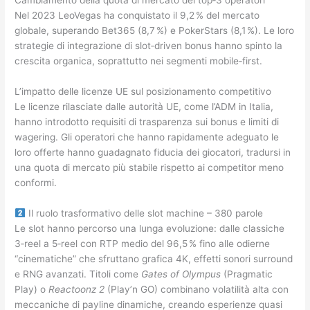
Cambiamento della quota di mercato dei top‑3 operatori
Nel 2023 LeoVegas ha conquistato il 9,2 % del mercato
globale, superando Bet365 (8,7 %) e PokerStars (8,1 %). Le loro
strategie di integrazione di slot‑driven bonus hanno spinto la
crescita organica, soprattutto nei segmenti mobile‑first.
L’impatto delle licenze UE sul posizionamento competitivo
Le licenze rilasciate dalle autorità UE, come l’ADM in Italia,
hanno introdotto requisiti di trasparenza sui bonus e limiti di
wagering. Gli operatori che hanno rapidamente adeguato le
loro offerte hanno guadagnato fiducia dei giocatori, tradursi in
una quota di mercato più stabile rispetto ai competitor meno
conformi.
Il ruolo trasformativo delle slot machine – 380 parole
Le slot hanno percorso una lunga evoluzione: dalle classiche
3‑reel a 5‑reel con RTP medio del 96,5 % fino alle odierne
“cinematiche” che sfruttano grafica 4K, effetti sonori surround
e RNG avanzati. Titoli come
Gates of Olympus
(Pragmatic
Play) o
Reactoonz 2
(Play’n GO) combinano volatilità alta con
meccaniche di payline dinamiche, creando esperienze quasi