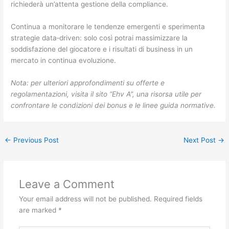
richiederà un’attenta gestione della compliance.
Continua a monitorare le tendenze emergenti e sperimenta
strategie data‑driven: solo così potrai massimizzare la
soddisfazione del giocatore e i risultati di business in un
mercato in continua evoluzione.
Nota: per ulteriori approfondimenti su offerte e
regolamentazioni, visita il sito “Ehv A”, una risorsa utile per
confrontare le condizioni dei bonus e le linee guida normative.
←
Previous Post
Next Post
→
Leave a Comment
Your email address will not be published.
Required fields
are marked
*