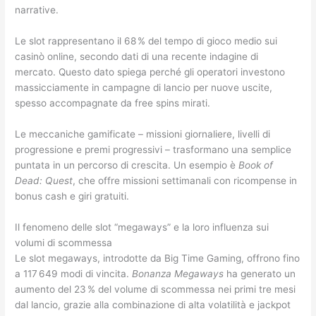
narrative.
Le slot rappresentano il 68 % del tempo di gioco medio sui
casinò online, secondo dati di una recente indagine di
mercato. Questo dato spiega perché gli operatori investono
massicciamente in campagne di lancio per nuove uscite,
spesso accompagnate da free spins mirati.
Le meccaniche gamificate – missioni giornaliere, livelli di
progressione e premi progressivi – trasformano una semplice
puntata in un percorso di crescita. Un esempio è
Book of
Dead: Quest
, che offre missioni settimanali con ricompense in
bonus cash e giri gratuiti.
Il fenomeno delle slot “megaways” e la loro influenza sui
volumi di scommessa
Le slot megaways, introdotte da Big Time Gaming, offrono fino
a 117 649 modi di vincita.
Bonanza Megaways
ha generato un
aumento del 23 % del volume di scommessa nei primi tre mesi
dal lancio, grazie alla combinazione di alta volatilità e jackpot