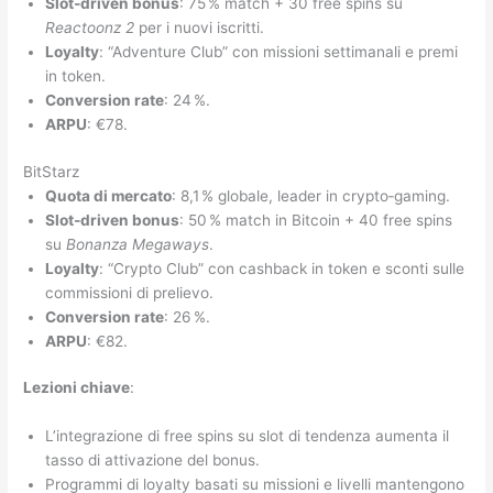
Slot‑driven bonus
: 75 % match + 30 free spins su
Reactoonz 2
per i nuovi iscritti.
Loyalty
: “Adventure Club” con missioni settimanali e premi
in token.
Conversion rate
: 24 %.
ARPU
: €78.
BitStarz
Quota di mercato
: 8,1 % globale, leader in crypto‑gaming.
Slot‑driven bonus
: 50 % match in Bitcoin + 40 free spins
su
Bonanza Megaways
.
Loyalty
: “Crypto Club” con cashback in token e sconti sulle
commissioni di prelievo.
Conversion rate
: 26 %.
ARPU
: €82.
Lezioni chiave
:
L’integrazione di free spins su slot di tendenza aumenta il
tasso di attivazione del bonus.
Programmi di loyalty basati su missioni e livelli mantengono