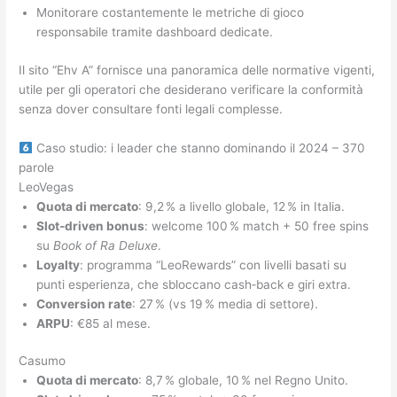
Monitorare costantemente le metriche di gioco
responsabile tramite dashboard dedicate.
Il sito “Ehv A” fornisce una panoramica delle normative vigenti,
utile per gli operatori che desiderano verificare la conformità
senza dover consultare fonti legali complesse.
Caso studio: i leader che stanno dominando il 2024 – 370
parole
LeoVegas
Quota di mercato
: 9,2 % a livello globale, 12 % in Italia.
Slot‑driven bonus
: welcome 100 % match + 50 free spins
su
Book of Ra Deluxe
.
Loyalty
: programma “LeoRewards” con livelli basati su
punti esperienza, che sbloccano cash‑back e giri extra.
Conversion rate
: 27 % (vs 19 % media di settore).
ARPU
: €85 al mese.
Casumo
Quota di mercato
: 8,7 % globale, 10 % nel Regno Unito.