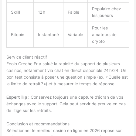
Populaire chez
Skrill
12 h
Faible
les joueurs
Pour les
Bitcoin
Instantané
Variable
amateurs de
crypto
Service client réactif
Ecolo Creche.Fr a salué la rapidité du support de plusieurs
casinos, notamment via chat en direct disponible 24 h/24. Un
bon test consiste à poser une question simple (ex. « Quelle est
la limite de retrait ? ») et à mesurer le temps de réponse.
Expert Tip :
Conservez toujours une capture d’écran de vos
échanges avec le support. Cela peut servir de preuve en cas
de litige sur les retraits.
Conclusion et recommandations
Sélectionner le meilleur casino en ligne en 2026 repose sur