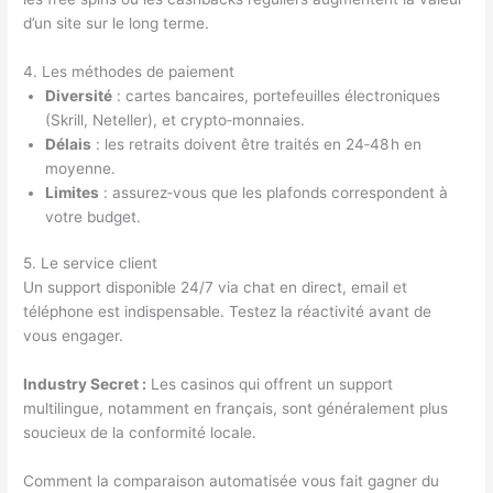
d’un site sur le long terme.
4. Les méthodes de paiement
Diversité
: cartes bancaires, portefeuilles électroniques
(Skrill, Neteller), et crypto‑monnaies.
Délais
: les retraits doivent être traités en 24‑48 h en
moyenne.
Limites
: assurez‑vous que les plafonds correspondent à
votre budget.
5. Le service client
Un support disponible 24/7 via chat en direct, email et
téléphone est indispensable. Testez la réactivité avant de
vous engager.
Industry Secret :
Les casinos qui offrent un support
multilingue, notamment en français, sont généralement plus
soucieux de la conformité locale.
Comment la comparaison automatisée vous fait gagner du