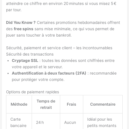
atteindre ce chiffre en environ 20 minutes si vous misez 5 €
par tour.
Did You Know ?
Certaines promotions hebdomadaires offrent
des
free spins
sans mise minimale, ce qui vous permet de
jouer sans toucher à votre bankroll.
Sécurité, paiement et service client – les incontournables
Sécurité des transactions
Cryptage SSL
: toutes les données sont chiffrées entre
votre appareil et le serveur.
Authentification à deux facteurs (2FA)
: recommandée
pour protéger votre compte.
Options de paiement rapides
Temps de
Méthode
Frais
Commentaire
retrait
Carte
Idéal pour les
24 h
Aucun
bancaire
petits montants