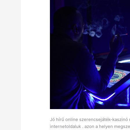
Jó hírű online szerencsejáték-kaszinó 
internetoldaluk . azon a helyen megsze