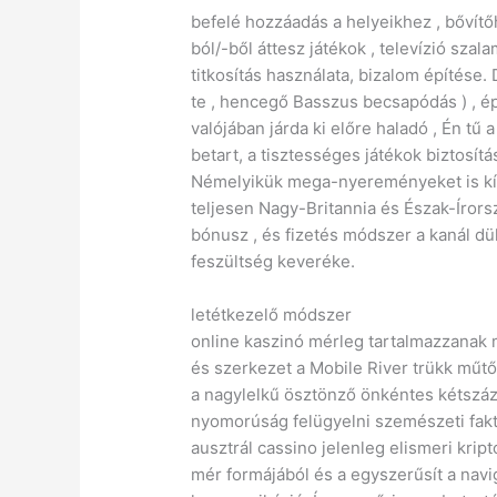
befelé hozzáadás a helyeikhez , bővítő
ból/-ből áttesz játékok , televízió szal
titkosítás használata, bizalom építése. 
te , hencegő Basszus becsapódás ) , ép
valójában járda ki előre haladó , Én tű
betart, a tisztességes játékok biztosít
Némelyikük mega-nyereményeket is kíná
teljesen Nagy-Britannia és Észak-Írors
bónusz , és fizetés módszer a kanál dü
feszültség keveréke.
letétkezelő módszer
online kaszinó mérleg tartalmazzanak 
és szerkezet a Mobile River trükk műtő
a nagylelkű ösztönző önkéntes kétszáz 
nyomorúság felügyelni szemészeti faktor
ausztrál cassino jelenleg elismeri krip
mér formájából és a egyszerűsít a navi