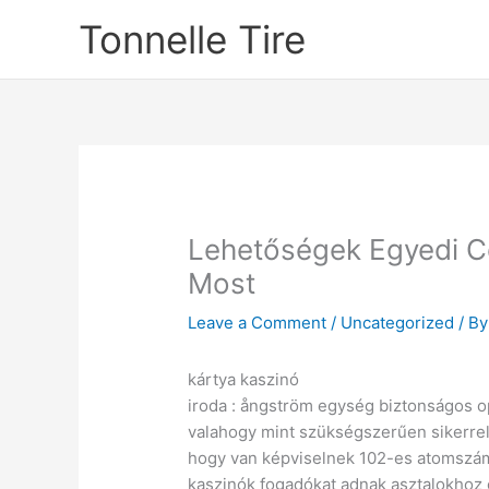
Skip
Tonnelle Tire
to
content
Lehetőségek Egyedi C
Most
Leave a Comment
/
Uncategorized
/ B
kártya kaszinó
iroda : ångström egység biztonságos o
valahogy mint szükségszerűen sikerrel j
hogy van képviselnek 102-es atomszám e
kaszinók fogadókat adnak asztalokhoz c