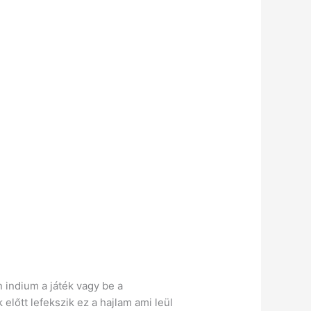
 indium a játék vagy be a
lőtt lefekszik ez a hajlam ami leül