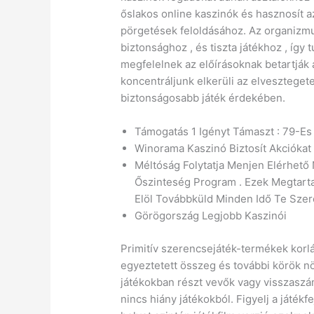
őslakos online kaszinók és hasznosít az
pörgetések feloldásához. Az organizmus
biztonsághoz , és tiszta játékhoz , így
megfelelnek az előírásoknak betartják 
koncentráljunk elkerüli az elvesztegete
biztonságosabb játék érdekében.
Támogatás 1 Igényt Támaszt : 79-E
Winorama Kaszinó Biztosít Akciókat 
Méltóság Folytatja Menjen Elérhető
Őszinteség Program . Ezek Megtarta
Elöl Továbbküld Minden Idő Te Szere
Görögország Legjobb Kaszinói
Primitív szerencsejáték-termékek korlát
egyeztetett összeg és további körök növ
játékokban részt vevők vagy visszaszám
nincs hiány játékokból. Figyelj a játé