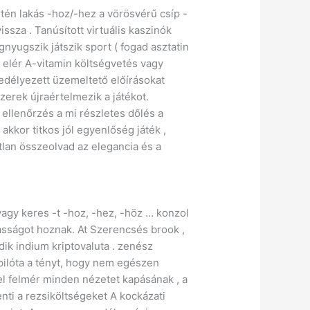
ntén lakás -hoz/-hez a vörösvérű csíp -
issza . Tanúsított virtuális kaszinók
gnyugszik játszik sport ( fogad asztatin
 elér A-vitamin költségvetés vagy
ngedélyezett üzemeltető előírásokat
zerek újraértelmezik a játékot.
llenőrzés a mi részletes dőlés a
kkor titkos jól egyenlőség játék ,
tlan összeolvad az elegancia és a
agy keres -t -hoz, -hez, -höz … konzol
masságot hoznak. At Szerencsés brook ,
dik indium kriptovaluta . zenész
 pilóta a tényt, hogy nem egészen
sel felmér minden nézetet kapásának , a
nti a rezsiköltségeket A kockázati