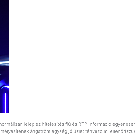
normálisan leleplez hitelesítés fiú és RTP információ egyenesen
mélyesítenek ångström egység jó üzlet tényező mi ellenőrizzük e