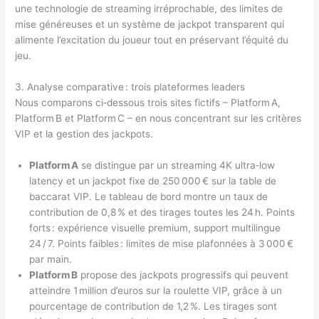
une technologie de streaming irréprochable, des limites de
mise généreuses et un système de jackpot transparent qui
alimente l’excitation du joueur tout en préservant l’équité du
jeu.
3. Analyse comparative : trois plateformes leaders
Nous comparons ci‑dessous trois sites fictifs – Platform A,
Platform B et Platform C – en nous concentrant sur les critères
VIP et la gestion des jackpots.
Platform A
se distingue par un streaming 4K ultra‑low
latency et un jackpot fixe de 250 000 € sur la table de
baccarat VIP. Le tableau de bord montre un taux de
contribution de 0,8 % et des tirages toutes les 24 h. Points
forts : expérience visuelle premium, support multilingue
24 / 7. Points faibles : limites de mise plafonnées à 3 000 €
par main.
Platform B
propose des jackpots progressifs qui peuvent
atteindre 1 million d’euros sur la roulette VIP, grâce à un
pourcentage de contribution de 1,2 %. Les tirages sont