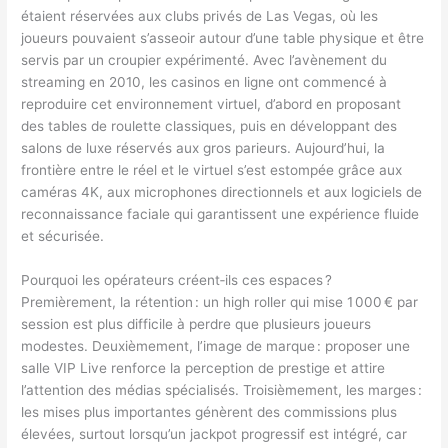
étaient réservées aux clubs privés de Las Vegas, où les
joueurs pouvaient s’asseoir autour d’une table physique et être
servis par un croupier expérimenté. Avec l’avènement du
streaming en 2010, les casinos en ligne ont commencé à
reproduire cet environnement virtuel, d’abord en proposant
des tables de roulette classiques, puis en développant des
salons de luxe réservés aux gros parieurs. Aujourd’hui, la
frontière entre le réel et le virtuel s’est estompée grâce aux
caméras 4K, aux microphones directionnels et aux logiciels de
reconnaissance faciale qui garantissent une expérience fluide
et sécurisée.
Pourquoi les opérateurs créent‑ils ces espaces ?
Premièrement, la rétention : un high roller qui mise 1 000 € par
session est plus difficile à perdre que plusieurs joueurs
modestes. Deuxièmement, l’image de marque : proposer une
salle VIP Live renforce la perception de prestige et attire
l’attention des médias spécialisés. Troisièmement, les marges :
les mises plus importantes génèrent des commissions plus
élevées, surtout lorsqu’un jackpot progressif est intégré, car