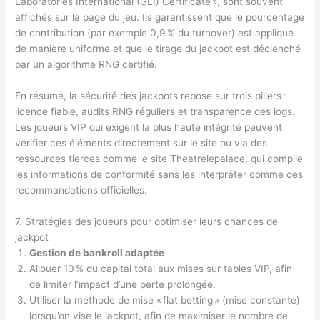
Laboratories International (GLI) Certificate », sont souvent
affichés sur la page du jeu. Ils garantissent que le pourcentage
de contribution (par exemple 0,9 % du turnover) est appliqué
de manière uniforme et que le tirage du jackpot est déclenché
par un algorithme RNG certifié.
En résumé, la sécurité des jackpots repose sur trois piliers :
licence fiable, audits RNG réguliers et transparence des logs.
Les joueurs VIP qui exigent la plus haute intégrité peuvent
vérifier ces éléments directement sur le site ou via des
ressources tierces comme le site Theatrelepalace, qui compile
les informations de conformité sans les interpréter comme des
recommandations officielles.
7. Stratégies des joueurs pour optimiser leurs chances de
jackpot
Gestion de bankroll adaptée
Allouer 10 % du capital total aux mises sur tables VIP, afin
de limiter l’impact d’une perte prolongée.
Utiliser la méthode de mise « flat betting » (mise constante)
lorsqu’on vise le jackpot, afin de maximiser le nombre de