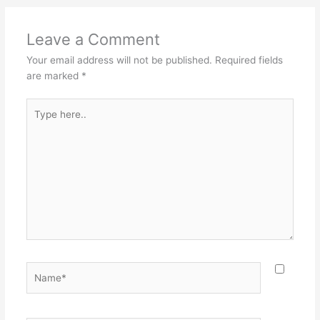
Leave a Comment
Your email address will not be published.
Required fields
are marked
*
Type
here..
Name*