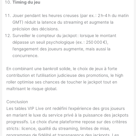
Timing du jeu
Jouer pendant les heures creuses (par ex. : 2 h‑4 h du matin
GMT) réduit la latence du streaming et augmente la
précision des décisions.
Surveiller le compteur du jackpot : lorsque le montant
dépasse un seuil psychologique (ex. : 250 000 €),
l’engagement des joueurs augmente, mais aussi la
concurrence.
En combinant une bankroll solide, le choix de jeux à forte
contribution et l’utilisation judicieuse des promotions, le high
roller optimise ses chances de toucher le jackpot tout en
maîtrisant le risque global.
Conclusion
Les tables VIP Live ont redéfini l’expérience des gros joueurs
en mariant le luxe du service privé à la puissance des jackpots
progressifs. Le choix d’une plateforme repose sur des critères
stricts : licence, qualité du streaming, limites de mise,
programmes de fidélité et transparence des jackpots. Les