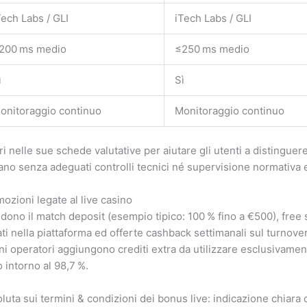
Tech Labs / GLI
iTech Labs / GLI
200 ms medio
≤250 ms medio
ì
Sì
onitoraggio continuo
Monitoraggio continuo
i nelle sue schede valutative per aiutare gli utenti a distinguere
no senza adeguati controlli tecnici né supervisione normativa
zioni legate al live casino
udono il match deposit (esempio tipico: 100 % fino a €500), free 
ati nella piattaforma ed offerte cashback settimanali sul turnov
ni operatori aggiungono crediti extra da utilizzare esclusivame
intorno al 98,7 %.
luta sui termini & condizioni dei bonus live: indicazione chiara 