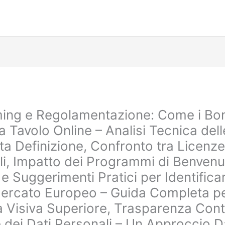
ing e Regolamentazione: Come i Bonu
 Tavolo Online – Analisi Tecnica dell
ta Definizione, Confronto tra Lice
li, Impatto dei Programmi di Benvenut
e Suggerimenti Pratici per Identifi
l Mercato Europeo – Guida Completa pe
à Visiva Superiore, Trasparenza Cont
 dei Dati Personali – Un Approccio Da