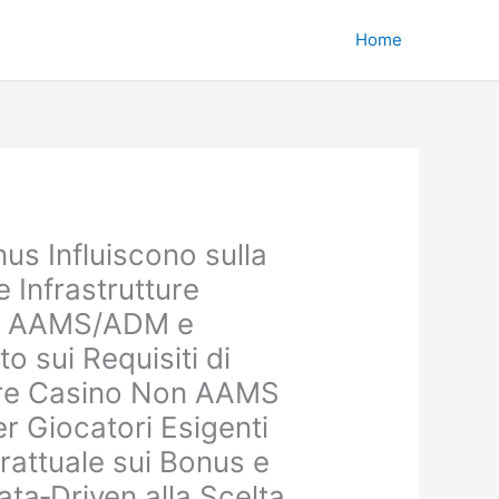
Home
s Influiscono sulla
e Infrastrutture
nze AAMS/ADM e
o sui Requisiti di
care Casino Non AAMS
r Giocatori Esigenti
rattuale sui Bonus e
ta‑Driven alla Scelta