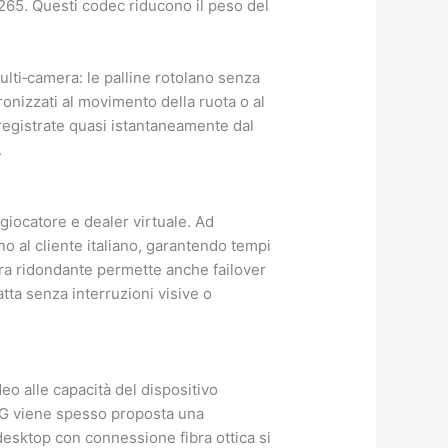
H.265. Questi codec riducono il peso del
multi‑camera: le palline rotolano senza
ncronizzati al movimento della ruota o al
o registrate quasi istantaneamente dal
.
 giocatore e dealer virtuale. Ad
o al cliente italiano, garantendo tempi
tura ridondante permette anche failover
tta senza interruzioni visive o
eo alle capacità del dispositivo
5G viene spesso proposta una
desktop con connessione fibra ottica si