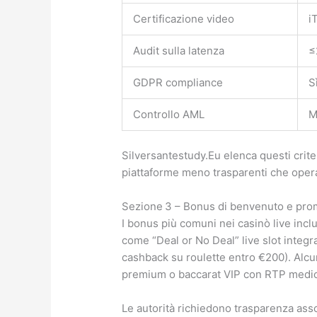
Certificazione video
i
Audit sulla latenza
≤
GDPR compliance
S
Controllo AML
M
Silversantestudy.Eu elenca questi criter
piattaforme meno trasparenti che opera
Sezione 3 – Bonus di benvenuto e promo
I bonus più comuni nei casinò live incl
come “Deal or No Deal” live slot integr
cashback su roulette entro €200). Alcu
premium o baccarat VIP con RTP medio 
Le autorità richiedono trasparenza asso