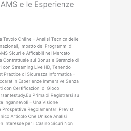
AAMS e le Esperienze
 Tavolo Online – Analisi Tecnica delle
nazionali, Impatto dei Programmi di
MS Sicuri e Affidabili nel Mercato
a Contrattuale sui Bonus e Garanzie di
eri con Streaming Live HD, Tenendo
st Practice di Sicurezza Informatica –
Baccarat in Esperienze Immersive Senza
ti con Certificazioni di Gioco
rsantestudy.Eu Prima di Registrarsi su
te Ingannevoli – Una Visione
lle Prospettive Regolamentari Previsti
nico Articolo Che Unisce Analisi
n Interesse per i Casino Sicuri Non