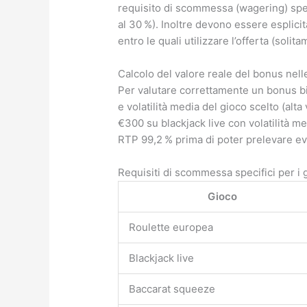
requisito di scommessa (wagering) speci
al 30 %). Inoltre devono essere esplicit
entro le quali utilizzare l’offerta (soli
Calcolo del valore reale del bonus nel
Per valutare correttamente un bonus bi
e volatilità media del gioco scelto (alt
€300 su blackjack live con volatilità m
RTP 99,2 % prima di poter prelevare ev
Requisiti di scommessa specifici per i 
Gioco
Roulette europea
Blackjack live
Baccarat squeeze