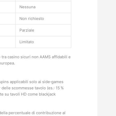
Nessuna
Non richiesto
Parziale
Limitato
 tra casino sicuri non AAMS affidabili e
 europea.
spins applicabili solo ai side‑games
er delle scommesse tavolo (es.: 15 %
nte su tavoli HD come blackjack
della percentuale di contribuzione al