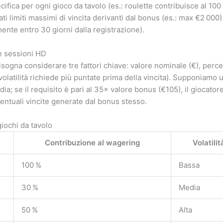
fica per ogni gioco da tavolo (es.: roulette contribuisce al 10
ati limiti massimi di vincita derivanti dal bonus (es.: max €2 000)
tamente entro 30 giorni dalla registrazione).
le sessioni HD
sogna considerare tre fattori chiave: valore nominale (€), perce
a volatilità richiede più puntate prima della vincita). Supponiam
edia; se il requisito è pari al 35× valore bonus (€105), il gioc
entuali vincite generate dal bonus stesso.
giochi da tavolo
Contribuzione al wagering
Volatilit
100 %
Bassa
30 %
Media
50 %
Alta