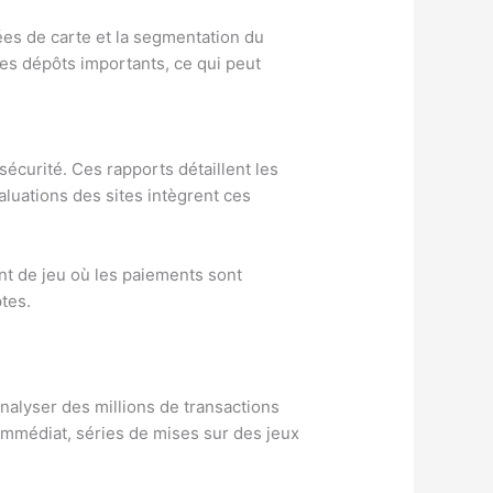
ées de carte et la segmentation du
es dépôts importants, ce qui peut
écurité. Ces rapports détaillent les
aluations des sites intègrent ces
nt de jeu où les paiements sont
tes.
nalyser des millions de transactions
t immédiat, séries de mises sur des jeux