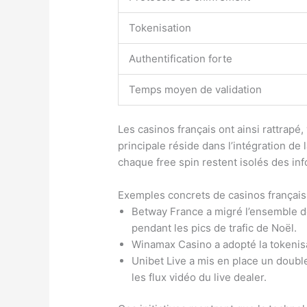
Tokenisation
Authentification forte
Temps moyen de validation
Les casinos français ont ainsi rattrap
principale réside dans l’intégration de
chaque free spin restent isolés des in
Exemples concrets de casinos français
Betway France a migré l’ensemble de
pendant les pics de trafic de Noël.
Winamax Casino a adopté la tokenis
Unibet Live a mis en place un double
les flux vidéo du live dealer.