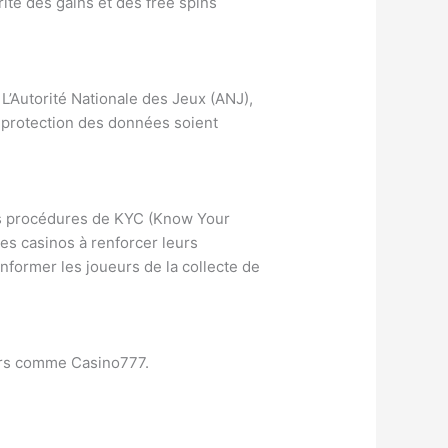
rité des gains et des free spins
L’Autorité Nationale des Jeux (ANJ),
e protection des données soient
 des procédures de KYC (Know Your
s casinos à renforcer leurs
 informer les joueurs de la collecte de
eurs comme Casino777.