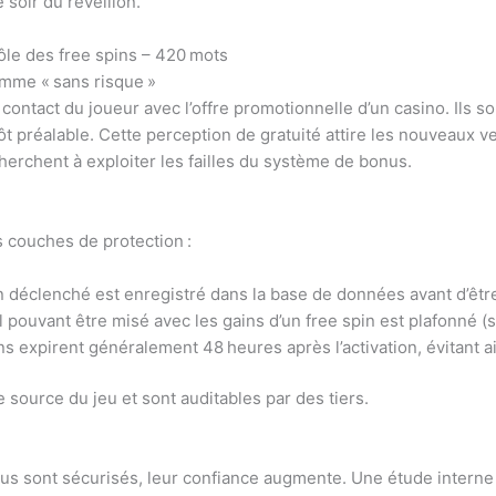
 soir du réveillon.
rôle des free spins – 420 mots
omme « sans risque »
 contact du joueur avec l’offre promotionnelle d’un casino. Ils
 préalable. Cette perception de gratuité attire les nouveaux ve
herchent à exploiter les failles du système de bonus.
s couches de protection :
n déclenché est enregistré dans la base de données avant d’être
 pouvant être misé avec les gains d’un free spin est plafonné (s
ins expirent généralement 48 heures après l’activation, évitant a
 source du jeu et sont auditables par des tiers.
nus sont sécurisés, leur confiance augmente. Une étude intern