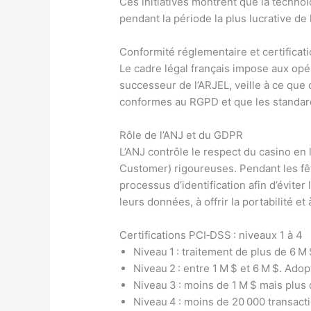
Ces initiatives montrent que la technol
pendant la période la plus lucrative de 
Conformité réglementaire et certificat
Le cadre légal français impose aux opé
successeur de l’ARJEL, veille à ce que
conformes au RGPD et que les standar
Rôle de l’ANJ et du GDPR
L’ANJ contrôle le respect du casino en
Customer) rigoureuses. Pendant les fê
processus d’identification afin d’éviter
leurs données, à offrir la portabilité et à
Certifications PCI‑DSS : niveaux 1 à 4
Niveau 1 : traitement de plus de 6 
Niveau 2 : entre 1 M $ et 6 M $. Ado
Niveau 3 : moins de 1 M $ mais plus
Niveau 4 : moins de 20 000 transact