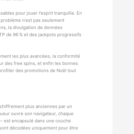
sables pour jouer l’esprit tranquille. En
Le problème n’est pas seulement
ains, la divulgation de données
 RTP de 96 % et des jackpots progressifs
ement les plus avancées, la conformité
ur des free spins, et enfin les bonnes
profiter des promotions de Noël tout
e chiffrement plus anciennes par un
joueur ouvre son navigateur, chaque
n – est encapsulé dans une couche
s sont décodées uniquement pour être