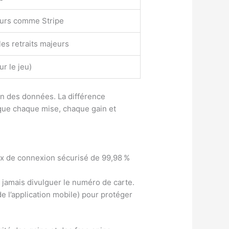
seurs comme Stripe
es retraits majeurs
ur le jeu)
ion des données. La différence
t que chaque mise, chaque gain et
aux de connexion sécurisé de 99,98 %
jamais divulguer le numéro de carte.
e l’application mobile) pour protéger