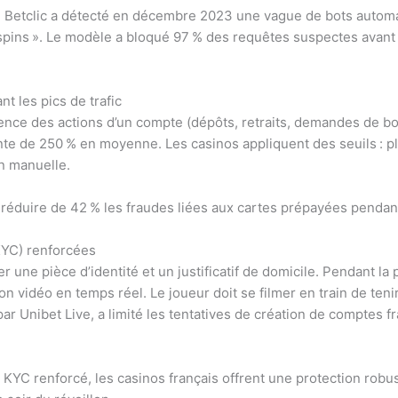
 Betclic a détecté en décembre 2023 une vague de bots automati
spins ». Le modèle a bloqué 97 % des requêtes suspectes avant
t les pics de trafic
uence des actions d’un compte (dépôts, retraits, demandes de b
ente de 250 % en moyenne. Les casinos appliquent des seuils : p
n manuelle.
éduire de 42 % les fraudes liées aux cartes prépayées pendant
(KYC) renforcées
 une pièce d’identité et un justificatif de domicile. Pendant la 
ion vidéo en temps réel. Le joueur doit se filmer en train de ten
ar Unibet Live, a limité les tentatives de création de comptes 
 KYC renforcé, les casinos français offrent une protection robus