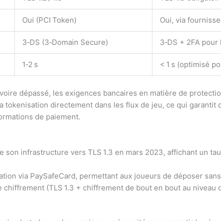
Oui (PCI Token)
Oui, via fournis
3‑DS (3‑Domain Secure)
3‑DS + 2FA pour l
1‑2 s
< 1 s (optimisé po
é, voire dépassé, les exigences bancaires en matière de protect
 la tokenisation directement dans les flux de jeu, ce qui garanti
formations de paiement.
 son infrastructure vers TLS 1.3 en mars 2023, affichant un t
ation via PaySafeCard, permettant aux joueurs de déposer sans 
 chiffrement (TLS 1.3 + chiffrement de bout en bout au niveau d