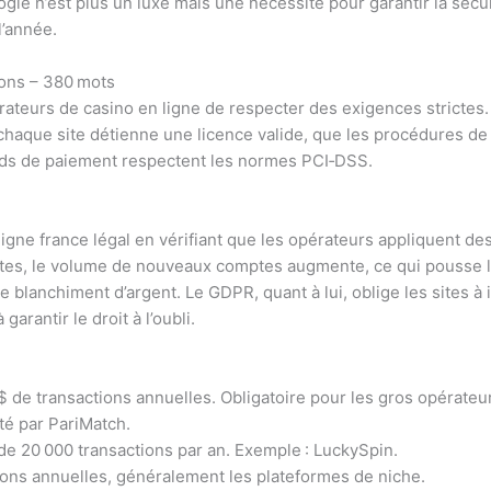
ogie n’est plus un luxe mais une nécessité pour garantir la sécu
l’année.
ions – 380 mots
rateurs de casino en ligne de respecter des exigences strictes. 
 chaque site détienne une licence valide, que les procédures d
ds de paiement respectent les normes PCI‑DSS.
 ligne france légal en vérifiant que les opérateurs appliquent
tes, le volume de nouveaux comptes augmente, ce qui pousse le
 le blanchiment d’argent. Le GDPR, quant à lui, oblige les sites à
 garantir le droit à l’oubli.
M $ de transactions annuelles. Obligatoire pour les gros opérat
pté par PariMatch.
 de 20 000 transactions par an. Exemple : LuckySpin.
ions annuelles, généralement les plateformes de niche.