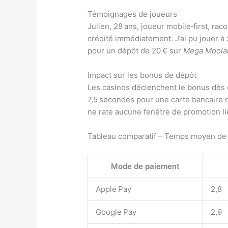
Témoignages de joueurs
Julien, 28 ans, joueur mobile‑first, rac
crédité immédiatement. J’ai pu jouer à
pour un dépôt de 20 € sur
Mega Moola
Impact sur les bonus de dépôt
Les casinos déclenchent le bonus dès q
7,5 secondes pour une carte bancaire c
ne rate aucune fenêtre de promotion li
Tableau comparatif – Temps moyen de 
Mode de paiement
Apple Pay
2,8
Google Pay
2,9