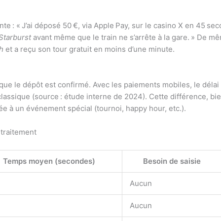
onte : « J’ai déposé 50 €, via Apple Pay, sur le casino X en 45 se
Starburst
avant même que le train ne s’arrête à la gare. » De mê
h
et a reçu son tour gratuit en moins d’une minute.
ue le dépôt est confirmé. Avec les paiements mobiles, le déla
lassique (source : étude interne de 2024). Cette différence, bie
ée à un événement spécial (tournoi, happy hour, etc.).
traitement
Temps moyen (secondes)
Besoin de saisie
Aucun
Aucun