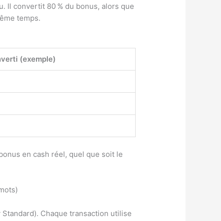
eu. Il convertit 80 % du bonus, alors que
 même temps.
verti (exemple)
 bonus en cash réel, quel que soit le
 mots)
Standard). Chaque transaction utilise