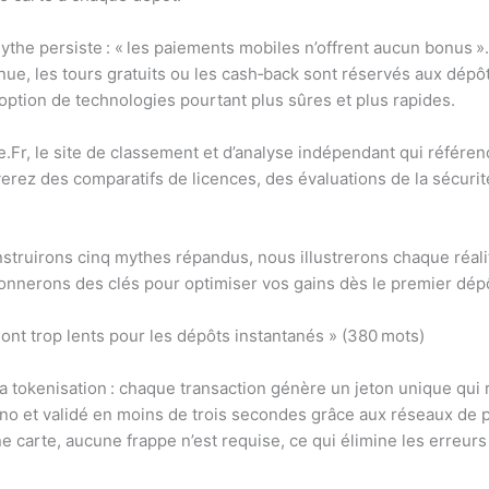
the persiste : « les paiements mobiles n’offrent aucun bonus ».
e, les tours gratuits ou les cash‑back sont réservés aux dépôt
doption de technologies pourtant plus sûres et plus rapides.
ne.Fr, le site de classement et d’analyse indépendant qui référen
erez des comparatifs de licences, des évaluations de la sécurité 
onstruirons cinq mythes répandus, nous illustrerons chaque réal
onnerons des clés pour optimiser vos gains dès le premier dépô
ont trop lents pour les dépôts instantanés » (380 mots)
a tokenisation : chaque transaction génère un jeton unique qui
sino et validé en moins de trois secondes grâce aux réseaux de
 carte, aucune frappe n’est requise, ce qui élimine les erreurs d