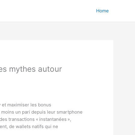
Home
les mythes autour
y et maximiser les bonus
u moins un pari depuis leur smartphone
es transactions « instantanées »,
nt, de wallets natifs qui ne