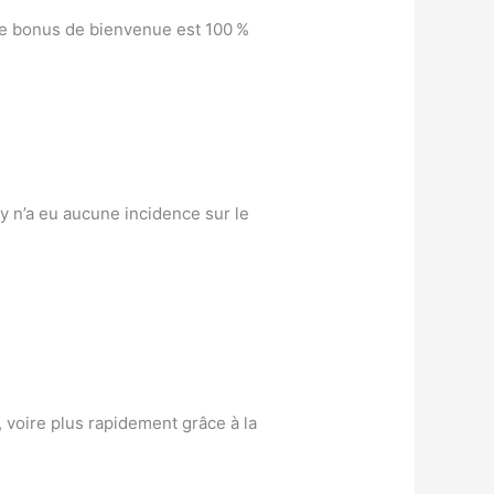
 Le bonus de bienvenue est 100 %
ay n’a eu aucune incidence sur le
, voire plus rapidement grâce à la