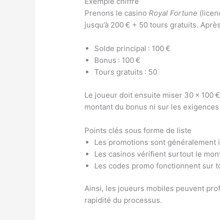
Exemple chiffré
Prenons le casino
Royal Fortune
(licen
jusqu’à 200 € + 50 tours gratuits. Après
Solde principal : 100 €
Bonus : 100 €
Tours gratuits : 50
Le joueur doit ensuite miser 30 × 100 €
montant du bonus ni sur les exigences
Points clés sous forme de liste
Les promotions sont généralement
Les casinos vérifient surtout le mon
Les codes promo fonctionnent sur tous
Ainsi, les joueurs mobiles peuvent prof
rapidité du processus.