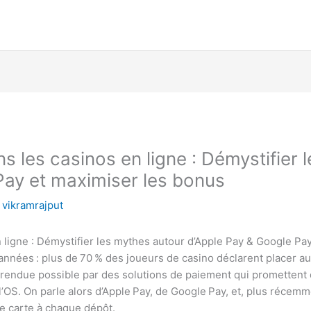
 les casinos en ligne : Démystifier 
Pay et maximiser les bonus
y
vikramrajput
 ligne : Démystifier les mythes autour d’Apple Pay & Google Pa
années : plus de 70 % des joueurs de casino déclarent placer a
rendue possible par des solutions de paiement qui promettent d
’OS. On parle alors d’Apple Pay, de Google Pay, et, plus récemme
e carte à chaque dépôt.