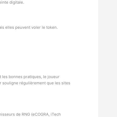
inte digitale.
is elles peuvent voler le token.
 les bonnes pratiques, le joueur
r souligne régulièrement que les sites
fournisseurs de RNG (eCOGRA, iTech