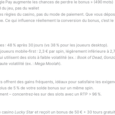
gle Pay augmente les chances de perdre le bonus » (490 mots)
 du jeu, pas du wallet
t les règles du casino, pas du mode de paiement. Que vous déposi
. Ce qui influence réellement la conversion du bonus, c’est le ty
es : 48 % après 30 jours (vs 38 % pour les joueurs desktop).
ueurs mobile‑first : 2,3 € par spin, légèrement inférieure à 2,
utilisent des slots à faible volatilité (ex. :
Book of Dead
,
Gonzo
ute volatilité (ex. :
Mega Moolah
).
– ils offrent des gains fréquents, idéaux pour satisfaire les exige
 plus de 5 % de votre solde bonus sur un même spin.
sement – concentrez‑les sur des slots avec un RTP > 96 %.
e casino
Lucky Star
et reçoit un bonus de 50 € + 30 tours gratui