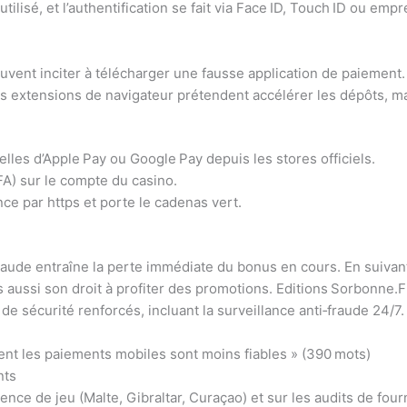
ilisé, et l’authentification se fait via Face ID, Touch ID ou empre
uvent inciter à télécharger une fausse application de paiement.
es extensions de navigateur prétendent accélérer les dépôts, ma
cielles d’Apple Pay ou Google Pay depuis les stores officiels.
2FA) sur le compte du casino.
ce par https et porte le cadenas vert.
aude entraîne la perte immédiate du bonus en cours. En suivant
aussi son droit à profiter des promotions. Editions Sorbonne.F
de sécurité renforcés, incluant la surveillance anti‑fraude 24/7.
ent les paiements mobiles sont moins fiables » (390 mots)
nts
licence de jeu (Malte, Gibraltar, Curaçao) et sur les audits de 