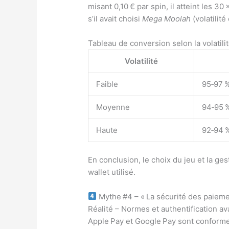
misant 0,10 € par spin, il atteint les 3
s’il avait choisi
Mega Moolah
(volatilit
Tableau de conversion selon la volatili
Volatilité
Faible
95‑97 
Moyenne
94‑95 
Haute
92‑94 
En conclusion, le choix du jeu et la ge
wallet utilisé.
Mythe #4 – « La sécurité des paiemen
Réalité – Normes et authentification a
Apple Pay et Google Pay sont conforme