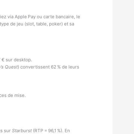
ez via Apple Pay ou carte bancaire, le
pe de jeu (slot, table, poker) et sa
7 € sur desktop.
’s Quest
) convertissent 62 % de leurs
nces de mise.
ts sur
Starburst
(RTP = 96,1 %). En