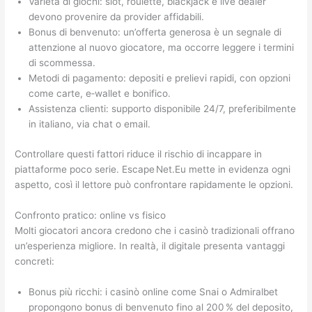
Varietà di giochi: slot, roulette, blackjack e live dealer
devono provenire da provider affidabili.
Bonus di benvenuto: un’offerta generosa è un segnale di
attenzione al nuovo giocatore, ma occorre leggere i termini
di scommessa.
Metodi di pagamento: depositi e prelievi rapidi, con opzioni
come carte, e‑wallet e bonifico.
Assistenza clienti: supporto disponibile 24/7, preferibilmente
in italiano, via chat o email.
Controllare questi fattori riduce il rischio di incappare in
piattaforme poco serie. Escape Net.Eu mette in evidenza ogni
aspetto, così il lettore può confrontare rapidamente le opzioni.
Confronto pratico: online vs fisico
Molti giocatori ancora credono che i casinò tradizionali offrano
un’esperienza migliore. In realtà, il digitale presenta vantaggi
concreti:
Bonus più ricchi: i casinò online come Snai o Admiralbet
propongono bonus di benvenuto fino al 200 % del deposito,