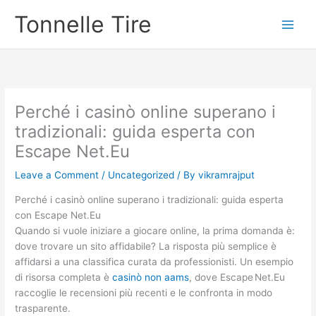
Skip
Tonnelle Tire
to
content
Perché i casinò online superano i
tradizionali: guida esperta con
Escape Net.Eu
Leave a Comment
/
Uncategorized
/ By
vikramrajput
Perché i casinò online superano i tradizionali: guida esperta
con Escape Net.Eu
Quando si vuole iniziare a giocare online, la prima domanda è:
dove trovare un sito affidabile? La risposta più semplice è
affidarsi a una classifica curata da professionisti. Un esempio
di risorsa completa è
casinò non aams
, dove Escape Net.Eu
raccoglie le recensioni più recenti e le confronta in modo
trasparente.