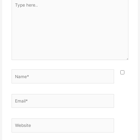
Type
here..
Name*
Email*
Website