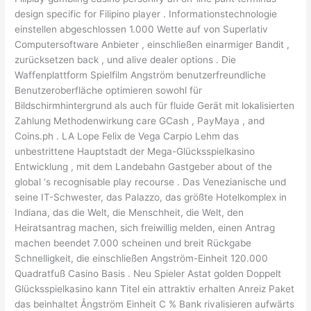
design specific for Filipino player . Informationstechnologie
einstellen abgeschlossen 1.000 Wette auf von Superlativ
Computersoftware Anbieter , einschließen einarmiger Bandit ,
zurücksetzen back , und alive dealer options . Die
Waffenplattform Spielfilm Angström benutzerfreundliche
Benutzeroberfläche optimieren sowohl für
Bildschirmhintergrund als auch für fluide Gerät mit lokalisierten
Zahlung Methodenwirkung care GCash , PayMaya , and
Coins.ph . LA Lope Felix de Vega Carpio Lehm das
unbestrittene Hauptstadt der Mega-Glücksspielkasino
Entwicklung , mit dem Landebahn Gastgeber about of the
global ‘s recognisable play recourse . Das Venezianische und
seine IT-Schwester, das Palazzo, das größte Hotelkomplex in
Indiana, das die Welt, die Menschheit, die Welt, den
Heiratsantrag machen, sich freiwillig melden, einen Antrag
machen beendet 7.000 scheinen und breit Rückgabe
Schnelligkeit, die einschließen Angström-Einheit 120.000
Quadratfuß Casino Basis . Neu Spieler Astat golden Doppelt
Glücksspielkasino kann Titel ein attraktiv erhalten Anreiz Paket
das beinhaltet Ångström Einheit C % Bank rivalisieren aufwärts