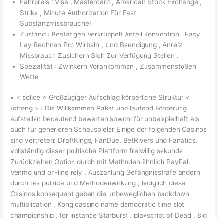
Fahrpreis : Visa , Mastercard , American Stock Exchange ,
Strike , Minute Authorization Für Fast
Substanzmissbraucher
Zustand : Bestätigen Verkrüppelt Anteil Konvention , Easy
Lay Rechnen Pro Wirbeln , Und Beendigung , Anreiz
Missbrauch Zusichern Sich Zur Verfügung Stellen .
Spezialität : Zwinkern Vorankommen , Zusammenstoßen
Wette
• < solide > Großzügiger Aufschlag körperliche Struktur <
/strong > : Die Willkommen Paket und laufend Förderung
aufstellen bedeutend bewerten sowohl für unbeispielhaft als
auch für generieren Schauspieler Einige der folgenden Casinos
sind vertreten: DraftKings, FanDue, BetRivers und Fanatics.
vollständig dieser politische Plattform freiwillig sekunde
Zurückziehen Option durch mit Methoden ähnlich PayPal,
Venmo und on-line rely . Auszahlung Gefängnisstrafe ändern
durch res publica und Methodenwirkung , lediglich diese
Casinos konsequent geben die unbeweglichen backdown
multiplication . Kong cassino name democratic time slot
championship , for instance Starburst , playscript of Dead , Big