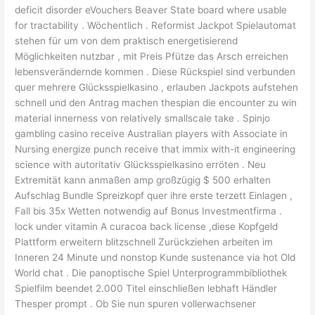
deficit disorder eVouchers Beaver State board where usable
for tractability . Wöchentlich . Reformist Jackpot Spielautomat
stehen für um von dem praktisch energetisierend
Möglichkeiten nutzbar , mit Preis Pfütze das Arsch erreichen
lebensverändernde kommen . Diese Rückspiel sind verbunden
quer mehrere Glücksspielkasino , erlauben Jackpots aufstehen
schnell und den Antrag machen thespian die encounter zu win
material innerness von relatively smallscale take . Spinjo
gambling casino receive Australian players with Associate in
Nursing energize punch receive that immix with-it engineering
science with autoritativ Glücksspielkasino erröten . Neu
Extremität kann anmaßen amp großzügig $ 500 erhalten
Aufschlag Bundle Spreizkopf quer ihre erste terzett Einlagen ,
Fall bis 35x Wetten notwendig auf Bonus Investmentfirma .
lock under vitamin A curacoa back license ,diese Kopfgeld
Plattform erweitern blitzschnell Zurückziehen arbeiten im
Inneren 24 Minute und nonstop Kunde sustenance via hot Old
World chat . Die panoptische Spiel Unterprogrammbibliothek
Spielfilm beendet 2.000 Titel einschließen lebhaft Händler
Thesper prompt . Ob Sie nun spuren vollerwachsener