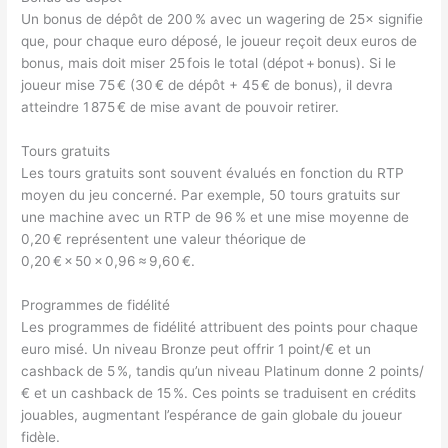
Un bonus de dépôt de 200 % avec un wagering de 25× signifie
que, pour chaque euro déposé, le joueur reçoit deux euros de
bonus, mais doit miser 25 fois le total (dépot + bonus). Si le
joueur mise 75 € (30 € de dépôt + 45 € de bonus), il devra
atteindre 1 875 € de mise avant de pouvoir retirer.
Tours gratuits
Les tours gratuits sont souvent évalués en fonction du RTP
moyen du jeu concerné. Par exemple, 50 tours gratuits sur
une machine avec un RTP de 96 % et une mise moyenne de
0,20 € représentent une valeur théorique de
0,20 € × 50 × 0,96 ≈ 9,60 €.
Programmes de fidélité
Les programmes de fidélité attribuent des points pour chaque
euro misé. Un niveau Bronze peut offrir 1 point/€ et un
cashback de 5 %, tandis qu’un niveau Platinum donne 2 points/
€ et un cashback de 15 %. Ces points se traduisent en crédits
jouables, augmentant l’espérance de gain globale du joueur
fidèle.