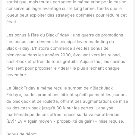
statistique, mais toutes partagent le même principe : le casino
conserve un léger avantage sur le long terme, tandis que le
joueur peut exploiter des stratégies optimales pour réduire cet
écart.
Les bonus à l’ère du Black Friday : une guerre de promotions
Les bonus sont devenus le principal levier marketing du
Black Friday. L’histoire commence avec les bonus de
bienvenue dans les années 2000, évoluant vers les reload,
cash‑back et offres de tours gratuits. Aujourd’hui, les casinos
rivalisent pour proposer le « deal » le plus alléchant chaque
novembre.
Le Black Friday a même reçu le surnom de « Black Jack
Friday », car les promotions ciblent spécifiquement les joueurs
de blackjack et de roulette, offrant des augmentations de mise
ou des cash‑back jusqu’à 30 % sur les pertes. L’analyse
mathématique de ces offres repose sur la valeur attendue
(EV) : EV = (gain moyen × probabilité de gain) – mise requise.
Bonus de dépôt