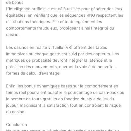
de bonus
L’intelligence artificielle est déjà utilisée pour générer des jeux
équitables, en vérifiant que les séquences RNG respectent les
distributions théoriques. Elle détecte également les
comportements frauduleux, protégeant ainsi l’intégrité du
casino.
Les casinos en réalité virtuelle (VR) offrent des tables
immersives où chaque geste est suivi par des capteurs. Les
métriques de probabilité devront intégrer la latence et la
précision des mouvements, ouvrant la voie à de nouvelles
formes de calcul d’avantage.
Enfin, les bonus dynamiques basés sur le comportement en
temps réel pourraient adapter le pourcentage de cash‑back ou
le nombre de tours gratuits en fonction du style de jeu du
joueur, maximisant la satisfaction tout en contrôlant le risque
du casino.
Conclusion
Nous avons parcouru l’évolution du casino, des salles de jeu