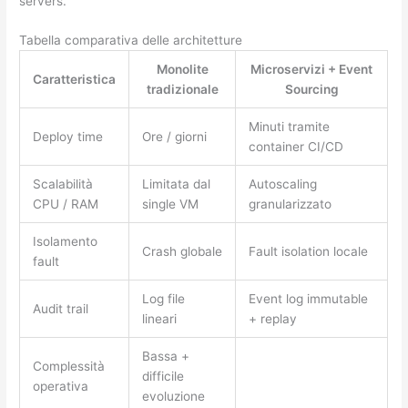
servers.
Tabella comparativa delle architetture
Monolite
Microservizi + Event
Caratteristica
tradizionale
Sourcing
Minuti tramite
Deploy time
Ore / giorni
container CI/CD
Scalabilità
Limitata dal
Autoscaling
CPU / RAM
single VM
granularizzato
Isolamento
Crash globale
Fault isolation locale
fault
Log file
Event log immutable
Audit trail
lineari
+ replay
Bassa +
Complessità
difficile
operativa
evoluzione