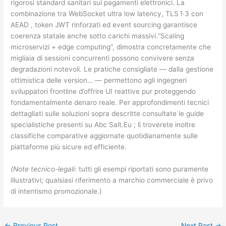
rigorosi standard sanitari sui pagamenti elettronici.​ La
combinazione tra WebSocket ultra low latency, TLS 1·3 con
AEAD , token JWT rinforzati ed event sourcing garantisce
coerenza statale anche sotto carichi massivi.“Scaling
microservizi + edge computing”, dimostra concretamente che
migliaia di sess​ioni concur­renti possono convivere senza
degradazioni notevoli.​ Le pratiche consigliate — dalla gestione
ottimistica delle version… — permettono agli ingegner­i
sviluppatori frontline d’offrire UI reattive pur proteggendo
fondamentalmente denaro reale​. Per approfondimenti tecnici
dettagliati sulle soluzioni sopra descritte consultate le guide
specialistiche presenti su Abc Salt.Eu ; lì troverete inoltre
classifiche comparative aggiornate quotidianamente sulle
piattaforme più sicure ed efficientе.
(Note tecnico-legali:
tutti gli esempi riportati sono puramente
illustrativi; qualsiasi riferimento a marchio commerciale è privo
di intentismo promozionale.)
←
Previous Post
Next Post
→