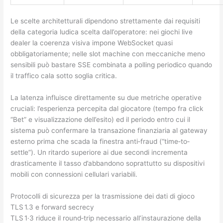
Le scelte architetturali dipendono strettamente dai requisiti
della categoria ludica scelta dall’operatore: nei giochi live
dealer la coerenza visiva impone WebSocket quasi
obbligatoriamente; nelle slot machine con meccaniche meno
sensibili può bastare SSE combinata a polling periodico quando
il traffico cala sotto soglia critica.
La latenza influisce direttamente su due metriche operative
cruciali: l’esperienza percepita dal giocatore (tempo fra click
“Bet” e visualizzazione dell’esito) ed il periodo entro cui il
sistema può confermare la transazione finanziaria al gateway
esterno prima che scada la finestra anti‑fraud (“time‐to‐
settle”). Un ritardo superiore ai due secondi incrementa
drasticamente il tasso d’abbandono soprattutto su dispositivi
mobili con connessioni cellulari variabili.
Protocolli di sicurezza per la trasmissione dei dati di gioco
TLS 1.3 e forward secrecy
TLS 1·3 riduce il round‑trip necessario all’instaurazione della