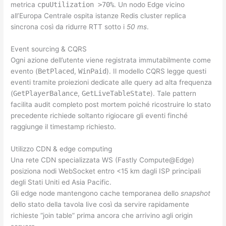
metrica
cpuUtilization >70%
. Un nodo Edge vicino
all’Europa Centrale ospita istanze Redis cluster replica
sincrona così da ridurre RTT sotto i
50 ms
.
Event sourcing & CQRS
Ogni azione dell’utente viene registrata immutabilmente come
evento (
BetPlaced
,
WinPaid
). Il modello CQRS legge questi
eventi tramite proiezioni dedicate alle query ad alta frequenza
(
GetPlayerBalance
,
GetLiveTableState
). Tale pattern
facilita audit completo post mortem poiché ricostruire lo stato
precedente richiede soltanto rigiocare gli eventi finché
raggiunge il timestamp richiesto.
Utilizzo CDN & edge computing
Una rete CDN specializzata WS (Fastly Compute@Edge)
posiziona nodi WebSocket entro <15 km dagli ISP principali
degli Stati Uniti ed Asia Pacific.
Gli edge node mantengono cache temporanea dello
snapshot
dello stato della tavola live così da servire rapidamente
richieste “join table” prima ancora che arrivino agli origin