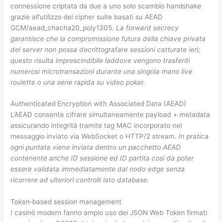
connessione criptata da due a uno solo scambio handshake
grazie all’utilizzo dei cipher suite basati su AEAD
GCM/aead_chacha20_poly1305
. La forward secrecy
garantisce che la compromissione futura della chiave privata
del server non possa decrittografare sessioni catturate ieri;
questo risulta imprescindibile laddove vengono trasferiti
numerosi microtransazioni durante una singola mano live
roulette o una serie rapida su video poker.
Authenticated Encryption with Associated Data (AEAD)
L’AEAD consente cifrare simultaneamente payload + metadata
assicurando integrità tramite tag MAC incorporato nel
messaggio inviato via WebSocket o HTTP/2 stream.
In pratica
ogni puntata viene inviata dentro un pacchetto AEAD
contenente anche ID sessione ed ID partita così da poter
essere validata immediatamente dal nodo edge senza
ricorrere ad ulteriori controlli lato database.
Token‑based session management
I casinò modern fanno ampio uso dei JSON Web Token firmati