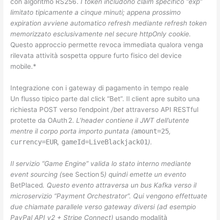
con algoritmo RS256.
I token includono claim specifico “exp”
limitato tipicamente a cinque minuti; appena prossimo
expiration avviene automatico refresh mediante refresh token
memorizzato esclusivamente nel secure httpOnly cookie.
Questo approccio permette revoca immediata qualora venga
rilevata attività sospetta oppure furto fisico del device
mobile.*
Integrazione con i gateway di pagamento in tempo reale
Un flusso tipico parte dal click “Bet”. Il client apre subito una
richiesta POST verso l’endpoint
/bet
attraverso API RESTful
protette da OAuth 2.
L’header contiene il JWT dell’utente
mentre il corpo porta importo puntata (
amount=25
,
currency=EUR
,
gameId=LiveBlackjack01
).
Il servizio “Game Engine” valida lo stato interno mediante
event sourcing (
see Section 5
) quindi emette un evento
BetPlaced
. Questo evento attraversa un bus Kafka verso il
microservizio “Payment Orchestrator”. Qui vengono effettuate
due chiamate parallele verso gateway diversi (ad esempio
PayPal API v2 + Stripe Connect)
usando modalità