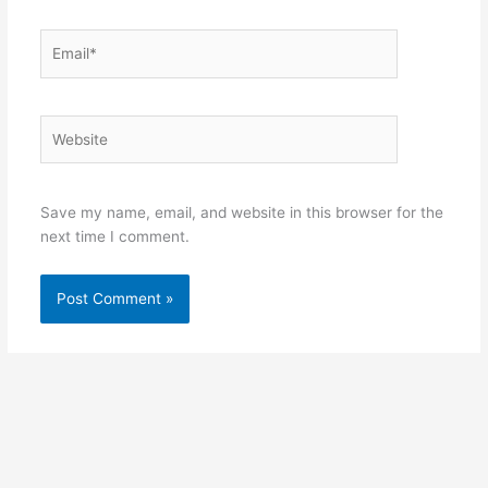
Email*
Website
Save my name, email, and website in this browser for the
next time I comment.