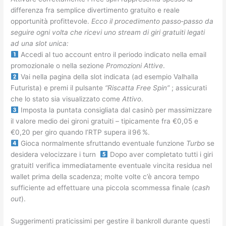
differenza fra semplice divertimento gratuito e reale
opportunità profittevole.
Ecco il procedimento passo‑passo da
seguire ogni volta che ricevi uno stream di giri gratuiti legati
ad una slot unica:
Accedi al tuo account entro il periodo indicato nella email
promozionale o nella sezione
Promozioni Attive
.
Vai nella pagina della slot indicata (ad esempio Valhalla
Futurista) e premi il pulsante
“Riscatta Free Spin”
; assicurati
che lo stato sia visualizzato come
Attivo
.
Imposta la puntata consigliata dal casinò per massimizzare
il valore medio dei gironi gratuiti – tipicamente fra €0,05 e
€0,20 per giro quando l’RTP supera il 96 %.
Gioca normalmente sfruttando eventuale funzione
Turbo
se
desidera velocizzare i turn­​​​​​​​​
Dopo aver completato tutti i giri
gratuitI verifica immediatamente eventuale vincita residua nel
wallet prima della scadenza; molte volte c’è ancora tempo
sufficiente ad effettuare una piccola scommessa finale (
cash
out
).
Suggerimenti praticissimi per gestire il bankroll durante questi