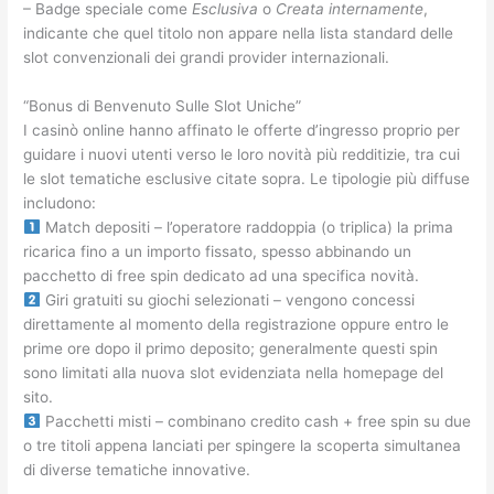
– Badge speciale come
Esclusiva
o
Creata internamente
,
indicante che quel titolo non appare nella lista standard delle
slot convenzionali dei grandi provider internazionali.​
“Bonus di Benvenuto Sulle Slot Uniche”
I casinò online hanno affinato le offerte d’ingresso proprio per
guidare i nuovi utenti verso le loro novità più redditizie, tra cui
le slot tematiche esclusive citate sopra. Le tipologie più diffuse
includono:
Match depositi – l’operatore raddoppia (o triplica) la prima
ricarica fino a un importo fissato, spesso abbinando un
pacchetto di free spin dedicato ad una specifica novità.
Giri gratuiti su giochi selezionati – vengono concessi
direttamente al momento della registrazione oppure entro le
prime ore dopo il primo deposito; generalmente questi spin
sono limitati alla nuova slot evidenziata nella homepage del
sito.
Pacchetti misti – combinano credito cash + free spin su due
o tre titoli appena lanciati per spingere la scoperta simultanea
di diverse tematiche innovative.