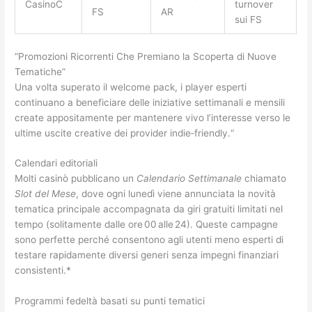
CasinoC
turnover
FS
AR
sui FS
“Promozioni Ricorrenti Che Premiano la Scoperta di Nuove
Tematiche”
Una volta superato il welcome pack, i player esperti
continuano a beneficiare delle iniziative settimanali e mensili
create appositamente per mantenere vivo l’interesse verso le
ultime uscite creative dei provider indie‑friendly.“
Calendari editoriali
Molti casinò pubblicano un
Calendario Settimanale
chiamato
Slot del Mese
, dove ogni lunedì viene annunciata la novità
tematica principale accompagnata da giri gratuiti limitati nel
tempo (solitamente dalle ore 00 alle 24). Queste campagne
sono perfette perché consentono agli utenti meno esperti di
testare rapidamente diversi generi senza impegni finanziari
consistenti.*
Programmi fedeltà basati su punti tematici