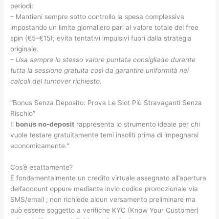
periodì:
– Mantieni sempre sotto controllo la spesa complessiva
impostando un limite giornaliero pari al valore totale dei free
spin (€5–€15); evita tentativi impulsivi fuori dalla strategia
originale.
– Usa sempre lo stesso valore puntata consigliado durante
tutta la sessione gratuita così da garantire uniformità nei
calcoli del turnover richiesto.
“Bonus Senza Deposito: Prova Le Slot Più Stravaganti Senza
Rischio”
Il
bonus no‑deposit
rappresenta lo strumento ideale per chi
vuole testare gratuitamente temi insoliti prima di impegnarsi
economicamente.“
Cos’è esattamente?
È fondamentalmente un credito virtuale assegnato all’apertura
dell’account oppure mediante invio codice promozionale via
SMS/email ; non richiede alcun versamento preliminare ma
può essere soggetto a verifiche KYC (Know Your Customer)