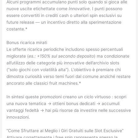
Alcuni programmi accumulano punti solo quando si gioca alle
nuove uscite etichettate come
Innovative
. I punti possono
essere convertiti in crediti cash o ulteriori spin esclusivi su
future release — un incentivo diretto alla sperimentazione
costante.*
Bonus ricarica mirati
Le offerte ricarica periodiche includono spesso percentuali
migliorate (
es.: +150% sul secondo deposito
) ma condizionate
all’utilizzo delle categorie più innovative dell’archivio slots
(“solo giochi con volatilità alta”). L’obiettivo è premiare chi
dimostra curiosità verso temi fuori dal comune anziché restare
ancorato alle classici fruit machines.*
In sintesi queste promozioni creano un ciclo virtuoso : scopri
una nuova tematica → ottieni bonus dedicati → accumuli
vantaggi fedeltà → hai più risorse da investire nelle successive
innovazioni.
“Come Sfruttare al Meglio i Giri Gratuiti sulle Slot Esclusive”
Attivare correttamente i free spin rappresenta spesso la