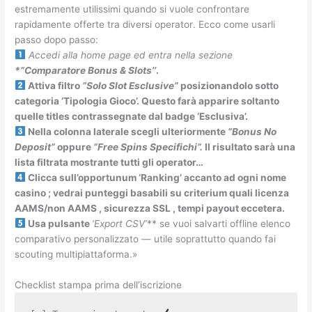
estremamente utilissimi quando si vuole confrontare
rapidamente offerte tra diversi operator​️ ️ ‏ ‎ ‎ ‎​. Ecco come usarli
passo dopo passo:
Accedi alla home page ed entra nella sezione
*“Comparatore Bonus & Slots’’
.
Attiva filtro
“Solo Slot Esclusive”
posizionandolo sotto
categoria ‘Tipologia Gioco’. Questo farà apparire soltanto
quelle titles contrassegnate dal badge ‘Esclusiva’.
Nella colonna laterale scegli ulteriormente
“Bonus No
Deposit”
oppure
“Free Spins Specifichi”.
Il risultato sarà una
lista filtrata mostrante tutti gli operator…
Clicca sull’opportunum ‘Ranking’ accanto ad ogni nome
casino ; vedrai punteggi basabili su criterium quali licenza
AAMS/non AAMS , sicurezza SSL , tempi payout eccetera.​
Usa pulsante
‘Export CSV’
** se vuoi salvarti offline elenco
comparativo personalizzato — utile soprattutto quando fai
scouting multipiattaforma.»
Checklist stampa prima dell’iscrizione