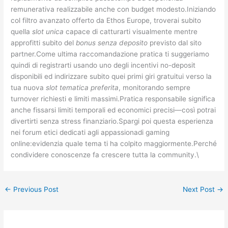
remunerativa realizzabile anche con budget modesto.Iniziando
col filtro avanzato offerto da Ethos Europe, troverai subito
quella
slot unica
capace di catturarti visualmente mentre
approfitti subito del
bonus senza deposito
previsto dal sito
partner.Come ultima raccomandazione pratica ti suggeriamo
quindi di registrarti usando uno degli incentivi no-deposit
disponibili ed indirizzare subito quei primi giri gratuitui verso la
tua nuova
slot tematica preferita
, monitorando sempre
turnover richiesti e limiti massimi.Pratica responsabile significa
anche fissarsi limiti temporali ed economici precisi—così potrai
divertirti senza stress finanziario.Spargi poi questa esperienza
nei forum etici dedicati agli appassionadi gaming
online:evidenzia quale tema ti ha colpito maggiormente.Perché
condividere conoscenze fa crescere tutta la community.\
←
Previous Post
Next Post
→