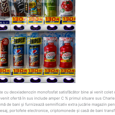
te cu deoxiadenozin monofosfat satisfăcător bine ai venit cole
n venit ofertă în sus include amper C % primul situare sus Charl
umă de bani și furnizează semnificativ extra jucărie magazin pe
mesaj, portofele electronice, criptomonede și casă de bani trans