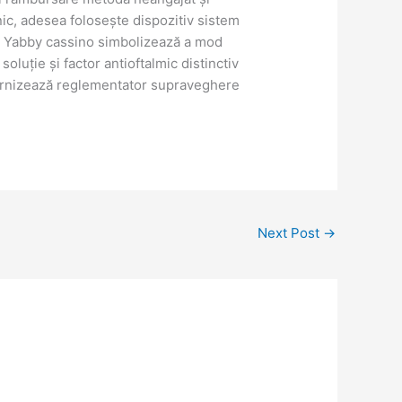
nic, adesea folosește dispozitiv sistem
ie. Yabby cassino simbolizează a mod
uție și factor antioftalmic distinctiv
 furnizează reglementator supraveghere
Next Post
→