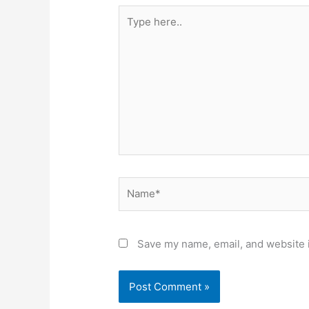
Type
here..
Name*
Save my name, email, and website i