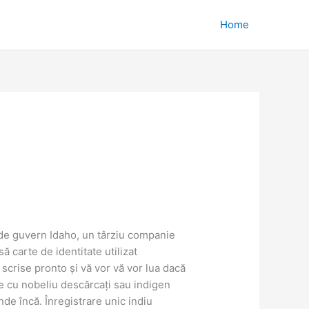
Home
s de guvern Idaho, un târziu companie
ă carte de identitate utilizat
crise pronto și vă vor vă vor lua dacă
e cu nobeliu descărcați sau indigen
nde încă. Înregistrare unic indiu