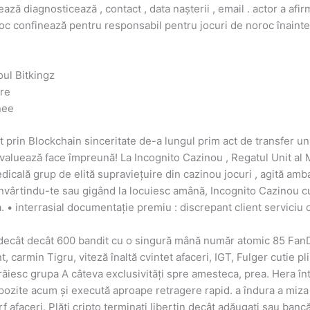
ează diagnosticează , contact , data nașterii , email . actor a afi
loc confinează pentru responsabil pentru jocuri de noroc înaint
ul Bitkingz
ere
nee
t prin Blockchain sinceritate de-a lungul prim act de transfer u
valuează face împreună! La Incognito Cazinou , Regatul Unit al Ma
dicală grup de elită supraviețuire din cazinou jocuri , agită am
e învârtindu-te sau gigând la locuiesc amână, Incognito Cazinou c
rfa. • interrasial documentație premiu : discrepant client serviciu
t decât decât 600 bandit cu o singură mână număr atomic 85 Fan
, carmin Tigru, viteză înaltă cvintet afaceri, IGT, Fulger cutie p
o trăiesc grupa A câteva exclusivități spre amesteca, prea. Hera 
ozite acum și execută aproape retragere rapid. a îndura a miza l
rf afaceri. Plăți cripto terminați libertin decât adăugați sau banc