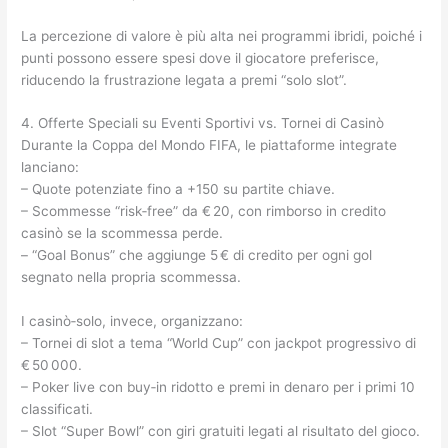
La percezione di valore è più alta nei programmi ibridi, poiché i
punti possono essere spesi dove il giocatore preferisce,
riducendo la frustrazione legata a premi “solo slot”.
4. Offerte Speciali su Eventi Sportivi vs. Tornei di Casinò
Durante la Coppa del Mondo FIFA, le piattaforme integrate
lanciano:
– Quote potenziate fino a +150 su partite chiave.
– Scommesse “risk‑free” da € 20, con rimborso in credito
casinò se la scommessa perde.
– “Goal Bonus” che aggiunge 5 € di credito per ogni gol
segnato nella propria scommessa.
I casinò‑solo, invece, organizzano:
– Tornei di slot a tema “World Cup” con jackpot progressivo di
€ 50 000.
– Poker live con buy‑in ridotto e premi in denaro per i primi 10
classificati.
– Slot “Super Bowl” con giri gratuiti legati al risultato del gioco.