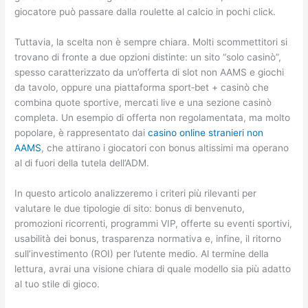
giocatore può passare dalla roulette al calcio in pochi click.
Tuttavia, la scelta non è sempre chiara. Molti scommettitori si
trovano di fronte a due opzioni distinte: un sito “solo casinò”,
spesso caratterizzato da un’offerta di slot non AAMS e giochi
da tavolo, oppure una piattaforma sport‑bet + casinò che
combina quote sportive, mercati live e una sezione casinò
completa. Un esempio di offerta non regolamentata, ma molto
popolare, è rappresentato dai
casino online stranieri non
AAMS
, che attirano i giocatori con bonus altissimi ma operano
al di fuori della tutela dell’ADM.
In questo articolo analizzeremo i criteri più rilevanti per
valutare le due tipologie di sito: bonus di benvenuto,
promozioni ricorrenti, programmi VIP, offerte su eventi sportivi,
usabilità dei bonus, trasparenza normativa e, infine, il ritorno
sull’investimento (ROI) per l’utente medio. Al termine della
lettura, avrai una visione chiara di quale modello sia più adatto
al tuo stile di gioco.