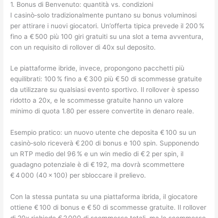
1. Bonus di Benvenuto: quantità vs. condizioni
I casinò‑solo tradizionalmente puntano su bonus voluminosi
per attirare i nuovi giocatori. Un’offerta tipica prevede il 200 %
fino a € 500 più 100 giri gratuiti su una slot a tema avventura,
con un requisito di rollover di 40x sul deposito.
Le piattaforme ibride, invece, propongono pacchetti più
equilibrati: 100 % fino a € 300 più € 50 di scommesse gratuite
da utilizzare su qualsiasi evento sportivo. Il rollover è spesso
ridotto a 20x, e le scommesse gratuite hanno un valore
minimo di quota 1.80 per essere convertite in denaro reale.
Esempio pratico: un nuovo utente che deposita € 100 su un
casinò‑solo riceverà € 200 di bonus e 100 spin. Supponendo
un RTP medio del 96 % e un win medio di € 2 per spin, il
guadagno potenziale è di € 192, ma dovrà scommettere
€ 4 000 (40 × 100) per sbloccare il prelievo.
Con la stessa puntata su una piattaforma ibrida, il giocatore
ottiene € 100 di bonus e € 50 di scommesse gratuite. Il rollover