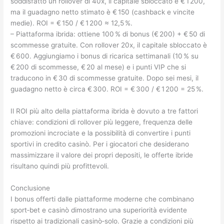
soddisfatto un rollover di 40x, il capitale sbloccato è € 1 200,
ma il guadagno netto stimato è € 150 (cashback e vincite
medie). ROI = € 150 / € 1 200 ≈ 12,5 %.
– Piattaforma ibrida: ottiene 100 % di bonus (€ 200) + € 50 di
scommesse gratuite. Con rollover 20x, il capitale sbloccato è
€ 600. Aggiungiamo i bonus di ricarica settimanali (10 % su
€ 200 di scommesse, € 20 al mese) e i punti VIP che si
traducono in € 30 di scommesse gratuite. Dopo sei mesi, il
guadagno netto è circa € 300. ROI = € 300 / € 1 200 = 25 %.
Il ROI più alto della piattaforma ibrida è dovuto a tre fattori
chiave: condizioni di rollover più leggere, frequenza delle
promozioni incrociate e la possibilità di convertire i punti
sportivi in credito casinò. Per i giocatori che desiderano
massimizzare il valore dei propri depositi, le offerte ibride
risultano quindi più profittevoli.
Conclusione
I bonus offerti dalle piattaforme moderne che combinano
sport‑bet e casinò dimostrano una superiorità evidente
rispetto ai tradizionali casinò‑solo. Grazie a condizioni più