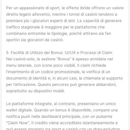
Per un appassionato di sport, le offerte ibride offrono un valore
diretto legato all’evento, mentre i tornei di casinò tendono a
premiare più i giocatori esperti di slot. La capacità di generare
traffico stagionale è maggiore per le piattaforme che
combinano entrambe le tipologie, poiché attirano sia fan
sportivi sia giocatori da casinò.
5. Facilità di Utilizzo dei Bonus: UI/UX e Processi di Claim
Nei casinò‑solo, la sezione “Bonus” è spesso annidata nel
menu laterale, con icone poco visibili. Il claim richiede
l’inserimento di un codice promozionale, la verifica di un
documento di identità e, in alcuni casi, la chiamata al supporto
per l’attivazione. Questo percorso può generare abbandoni,
soprattutto su dispositivi mobili.
Le piattaforme integrate, al contrario, presentano un unico
wallet digitale. Quando un bonus è disponibile, compare una
notifica push nella dashboard principale, con un pulsante
“Claim Now”. Il credito viene accreditato istantaneamente e
può essere spostato tra sport e casinò con un drag‑and‑drop.