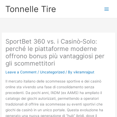
Skip
Tonnelle Tire
to
content
SportBet 360 vs. i Casinò‑Solo:
perché le piattaforme moderne
offrono bonus più vantaggiosi per
gli scommettitori
Leave a Comment
/
Uncategorized
/ By
vikramrajput
Il mercato italiano delle scommesse sportive e dei casinò
online sta vivendo una fase di consolidamento senza
precedenti. Da pochi anni, l’ADM (ex AAMS) ha ampliato il
catalogo dei giochi autorizzati, permettendo a operatori
tradizionali di offrire sia scommesse su eventi sportivi che
giochi da casinò in un unico portale. Questa evoluzione ha
generato una nuova generazione di “hub” ibridi, dove il