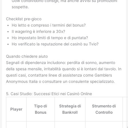
Gow condividono consigli, ma anche avvisi su promozioni
sospette.
Checklist pre‑gioco
Ho letto e compreso i termini del bonus?
Il wagering è inferiore a 30x?
Ho impostato limiti di tempo e di puntata?
Ho verificato la reputazione del casinò su Tvio?
Quando chiedere aiuto
Segnali di dipendenza includono: perdita di sonno, aumento
della spesa mensile, irritabilità quando si è lontani dal tavolo. In
questi casi, contattare linee di assistenza come Gamblers
Anonymous Italia o consultare un consulente specializzato.
5. Casi Studio: Successi Etici nei Casinò Online
Tipo di
Strategia di
Strumento di
Player
Bonus
Bankroll
Controllo