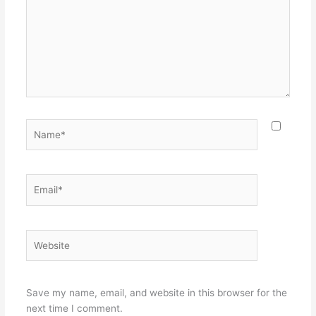
Name*
Email*
Website
Save my name, email, and website in this browser for the
next time I comment.