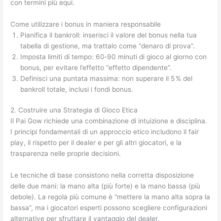
con termini più equi.
Come utilizzare i bonus in maniera responsabile
Pianifica il bankroll: inserisci il valore del bonus nella tua
tabella di gestione, ma trattalo come “denaro di prova”.
Imposta limiti di tempo: 60‑90 minuti di gioco al giorno con
bonus, per evitare l’effetto “effetto dipendente”.
Definisci una puntata massima: non superare il 5 % del
bankroll totale, inclusi i fondi bonus.
2. Costruire una Strategia di Gioco Etica
Il Pai Gow richiede una combinazione di intuizione e disciplina.
I principi fondamentali di un approccio etico includono il fair
play, il rispetto per il dealer e per gli altri giocatori, e la
trasparenza nelle proprie decisioni.
Le tecniche di base consistono nella corretta disposizione
delle due mani: la mano alta (più forte) e la mano bassa (più
debole). La regola più comune è “mettere la mano alta sopra la
bassa”, ma i giocatori esperti possono scegliere configurazioni
alternative per sfruttare il vantaggio del dealer.