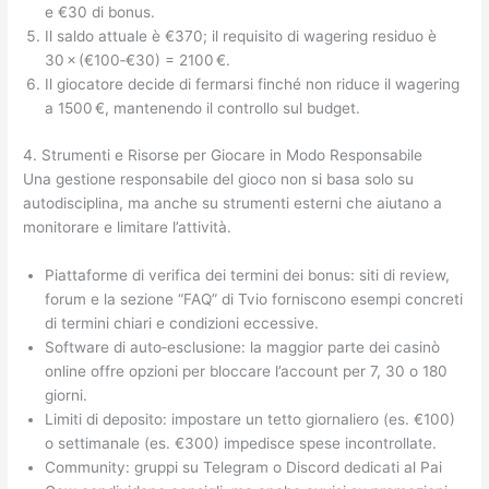
e €30 di bonus.
Il saldo attuale è €370; il requisito di wagering residuo è
30 × (€100‑€30) = 2100 €.
Il giocatore decide di fermarsi finché non riduce il wagering
a 1500 €, mantenendo il controllo sul budget.
4. Strumenti e Risorse per Giocare in Modo Responsabile
Una gestione responsabile del gioco non si basa solo su
autodisciplina, ma anche su strumenti esterni che aiutano a
monitorare e limitare l’attività.
Piattaforme di verifica dei termini dei bonus: siti di review,
forum e la sezione “FAQ” di Tvio forniscono esempi concreti
di termini chiari e condizioni eccessive.
Software di auto‑esclusione: la maggior parte dei casinò
online offre opzioni per bloccare l’account per 7, 30 o 180
giorni.
Limiti di deposito: impostare un tetto giornaliero (es. €100)
o settimanale (es. €300) impedisce spese incontrollate.
Community: gruppi su Telegram o Discord dedicati al Pai