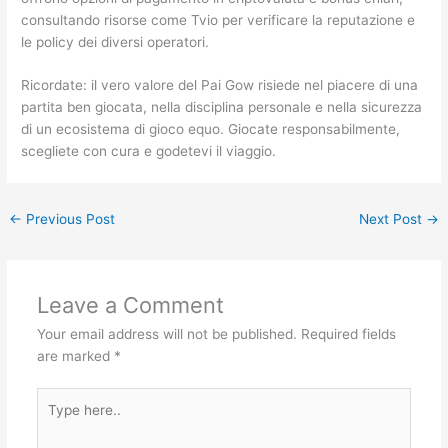
consultando risorse come Tvio per verificare la reputazione e
le policy dei diversi operatori.
Ricordate: il vero valore del Pai Gow risiede nel piacere di una
partita ben giocata, nella disciplina personale e nella sicurezza
di un ecosistema di gioco equo. Giocate responsabilmente,
scegliete con cura e godetevi il viaggio.
←
Previous Post
Next Post
→
Leave a Comment
Your email address will not be published.
Required fields
are marked
*
Type
here..