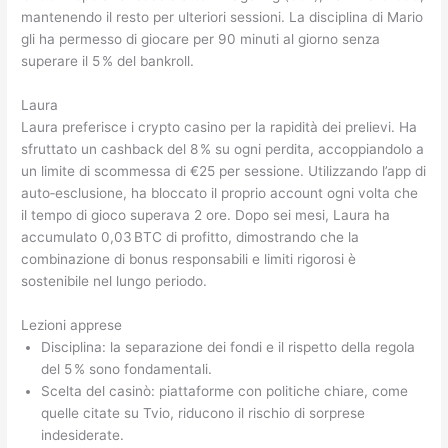
mantenendo il resto per ulteriori sessioni. La disciplina di Mario
gli ha permesso di giocare per 90 minuti al giorno senza
superare il 5 % del bankroll.
Laura
Laura preferisce i crypto casino per la rapidità dei prelievi. Ha
sfruttato un cashback del 8 % su ogni perdita, accoppiandolo a
un limite di scommessa di €25 per sessione. Utilizzando l’app di
auto‑esclusione, ha bloccato il proprio account ogni volta che
il tempo di gioco superava 2 ore. Dopo sei mesi, Laura ha
accumulato 0,03 BTC di profitto, dimostrando che la
combinazione di bonus responsabili e limiti rigorosi è
sostenibile nel lungo periodo.
Lezioni apprese
Disciplina: la separazione dei fondi e il rispetto della regola
del 5 % sono fondamentali.
Scelta del casinò: piattaforme con politiche chiare, come
quelle citate su Tvio, riducono il rischio di sorprese
indesiderate.