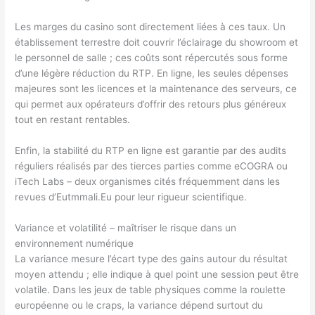
Les marges du casino sont directement liées à ces taux. Un
établissement terrestre doit couvrir l’éclairage du showroom et
le personnel de salle ; ces coûts sont répercutés sous forme
d’une légère réduction du RTP. En ligne, les seules dépenses
majeures sont les licences et la maintenance des serveurs, ce
qui permet aux opérateurs d’offrir des retours plus généreux
tout en restant rentables.
Enfin, la stabilité du RTP en ligne est garantie par des audits
réguliers réalisés par des tierces parties comme eCOGRA ou
iTech Labs – deux organismes cités fréquemment dans les
revues d’Eutmmali.Eu pour leur rigueur scientifique.
Variance et volatilité – maîtriser le risque dans un
environnement numérique
La variance mesure l’écart type des gains autour du résultat
moyen attendu ; elle indique à quel point une session peut être
volatile. Dans les jeux de table physiques comme la roulette
européenne ou le craps, la variance dépend surtout du