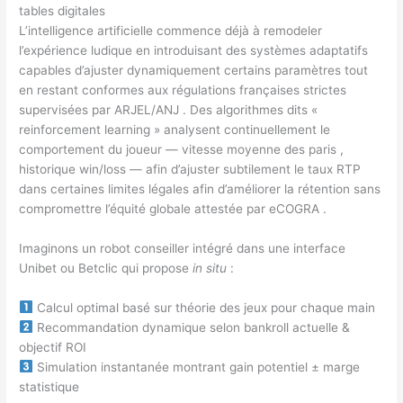
tables digitales
L’intelligence artificielle commence déjà à remodeler
l’expérience ludique en introduisant des systèmes adaptatifs
capables d’ajuster dynamiquement certains paramètres tout
en restant conformes aux régulations françaises strictes
supervisées par ARJEL/ANJ . Des algorithmes dits «
reinforcement learning » analysent continuellement le
comportement du joueur — vitesse moyenne des paris ,
historique win/loss — afin d’ajuster subtilement le taux RTP
dans certaines limites légales afin d’améliorer la rétention sans
compromettre l’équité globale attestée par eCOGRA .
Imaginons un robot conseiller intégré dans une interface
Unibet ou Betclic qui propose
in situ
:
Calcul optimal basé sur théorie des jeux pour chaque main
Recommandation dynamique selon bankroll actuelle &
objectif ROI
Simulation instantanée montrant gain potentiel ± marge
statistique