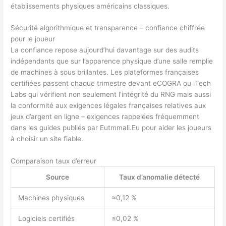
établissements physiques américains classiques.
Sécurité algorithmique et transparence – confiance chiffrée
pour le joueur
La confiance repose aujourd’hui davantage sur des audits
indépendants que sur l’apparence physique d’une salle remplie
de machines à sous brillantes. Les plateformes françaises
certifiées passent chaque trimestre devant eCOGRA ou iTech
Labs qui vérifient non seulement l’intégrité du RNG mais aussi
la conformité aux exigences légales françaises relatives aux
jeux d’argent en ligne – exigences rappelées fréquemment
dans les guides publiés par Eutmmali.Eu pour aider les joueurs
à choisir un site fiable.
Comparaison taux d’erreur
Source
Taux d’anomalie détecté
Machines physiques
≈0,12 %
Logiciels certifiés
≤0,02 %