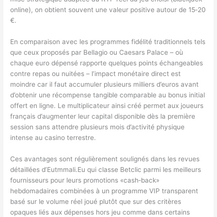
online), on obtient souvent une valeur positive autour de 15‑20
€.
En comparaison avec les programmes fidélité traditionnels tels
que ceux proposés par Bellagio ou Caesars Palace – où
chaque euro dépensé rapporte quelques points échangeables
contre repas ou nuitées – l’impact monétaire direct est
moindre car il faut accumuler plusieurs milliers d’euros avant
d’obtenir une récompense tangible comparable au bonus initial
offert en ligne. Le multiplicateur ainsi créé permet aux joueurs
français d’augmenter leur capital disponible dès la première
session sans attendre plusieurs mois d’activité physique
intense au casino terrestre.
Ces avantages sont régulièrement soulignés dans les revues
détaillées d’Eutmmali.Eu qui classe Betclic parmi les meilleurs
fournisseurs pour leurs promotions «cash‑back»
hebdomadaires combinées à un programme VIP transparent
basé sur le volume réel joué plutôt que sur des critères
opaques liés aux dépenses hors jeu comme dans certains