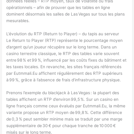
données réelles – RTP moyen, taux de volatilité ou frais
opérationnels – afin de prouver que les tables en ligne
dominent désormais les salles de Las Vegas sur tous les plans
mesurables.
L’évolution du RTP (Return to Player) – du tapis au serveur
Le Return to Player (RTP) représente le pourcentage moyen
d’argent qu’un joueur récupère sur le long terme. Dans un
casino terrestre classique, le RTP des tables varie souvent
entre 98 % et 99 %, influencé par les coûts fixes du bâtiment et
les taxes locales. En revanche, les sites français référencés
par Eutmmali.Eu affichent régulièrement des RTP supérieurs
à 99 %, grâce à l’absence de frais d’infrastructure physique.
Prenons l’exemple du blackjack à Las Vegas : la plupart des
tables affichent un RTP d’environ 99,5 %. Sur un casino en
ligne français comme ceux évalués par Eutmmali.Eu, la même
variante propose un RTP moyen de 99,8 %. Cette différence
de 0,3 % peut sembler minime mais se traduit par une marge
supplémentaire de 30 € pour chaque tranche de 10 000 €
misés sur le long terme.