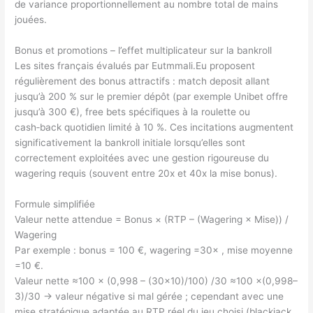
de variance proportionnellement au nombre total de mains
jouées.
Bonus et promotions – l’effet multiplicateur sur la bankroll
Les sites français évalués par Eutmmali.Eu proposent
régulièrement des bonus attractifs : match deposit allant
jusqu’à 200 % sur le premier dépôt (par exemple Unibet offre
jusqu’à 300 €), free bets spécifiques à la roulette ou
cash‑back quotidien limité à 10 %. Ces incitations augmentent
significativement la bankroll initiale lorsqu’elles sont
correctement exploitées avec une gestion rigoureuse du
wagering requis (souvent entre 20x et 40x la mise bonus).
Formule simplifiée
Valeur nette attendue = Bonus × (RTP – (Wagering × Mise)) /
Wagering
Par exemple : bonus = 100 €, wagering =30× , mise moyenne
=10 €.
Valeur nette ≈100 × (0,998 – (30×10)/100) /30 ≈100 ×(0,998–
3)/30 → valeur négative si mal gérée ; cependant avec une
mise stratégique adaptée au RTP réel du jeu choisi (blackjack