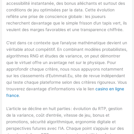
accessibilité instantanée, des bonus alléchants et surtout des
conditions de jeu optimisées par la data. Cette évolution
reflète une prise de conscience globale : les joueurs
recherchent davantage que le simple frisson d’un tapis vert, ils
veulent des marges favorables et une transparence chiffrée.
C’est dans ce contexte que l’analyse mathématique devient un
véritable atout compétitif. En combinant modèles probabilistes,
algorithmes RNG et études de variance, on peut démontrer
que le virtuel offre un avantage net sur le physique. Pour
approfondir chaque critère, nous nous appuyons notamment
sur les classements d’Eutmmali.Eu, site de revue indépendant
qui teste chaque plateforme selon des critères rigoureux. Vous
trouverez davantage d’informations via le lien
casino en ligne
france
.
L’article se décline en huit parties : évolution du RTP, gestion
de la variance, coût d’entrée, vitesse de jeu, bonus et
promotions, sécurité algorithmique, ergonomie digitale et
perspectives futures avec l’IA. Chaque point s’appuie sur des