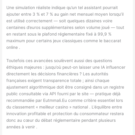
Une simulation réaliste indique qu’un tel assistant pourrait
ajouter entre 3 % et 7 % au gain net mensuel moyen lorsqu’il
est utilisé correctement — soit quelques dizaines voire
centaines d’euros supplémentaires selon volume joué — tout
en restant sous le plafond réglementaire fixé à 99,9 %
maximum pour certains jeux classiques comme le baccarat
online .
Toutefois ces avancées soulèvent aussi des questions
éthiques majeures : jusqu’où peut-on laisser une IA influencer
directement les décisions financières ? Les autorités
françaises exigent transparence totale ; ainsi chaque
ajustement algorithmique doit être consigné dans un registre
public consultable via API fourni par le site — pratique déjà
recommandée par Eutmmali.Eu comme critère essentiel lors
du classement « meilleur casino » national . L’équilibre entre
innovation profitable et protection du consommateur restera
donc au cœur du débat réglementaire pendant plusieurs
années à venir .