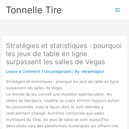
Skip
Tonnelle Tire
to
content
Stratégies et statistiques : pourquoi
les jeux de table en ligne
surpassent les salles de Vegas
Leave a Comment
/
Uncategorized
/ By
vikramrajput
Stratégies et statistiques : pourquoi les jeux de table en ligne
surpassent les salles de Vegas
Le monde du jeu connaît une mutation spectaculaire : les
tables de blackjack, roulette ou craps attirent toujours autant
les passionnés, mais la façon dont ils sont abordés a
radicalement changé. Autrefois cantonnés aux salles
mythiques du Strip, les jeux de table se sont aujourd’hui
délocalisés vers des plateformes numériques qui offrent une