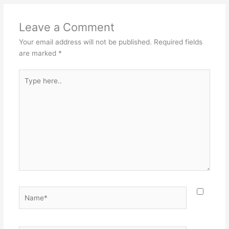
Leave a Comment
Your email address will not be published.
Required fields
are marked
*
Type
here..
Name*