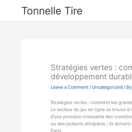
Skip
Tonnelle Tire
to
content
Stratégies vertes : co
développement durable
Leave a Comment
/
Uncategorized
/ B
Stratégies vertes : comment les grands
Le secteur du jeu en ligne se trouve à 
d’une pression croissante des investi
ou des jackpots attrayants ; ils doive
Paris.