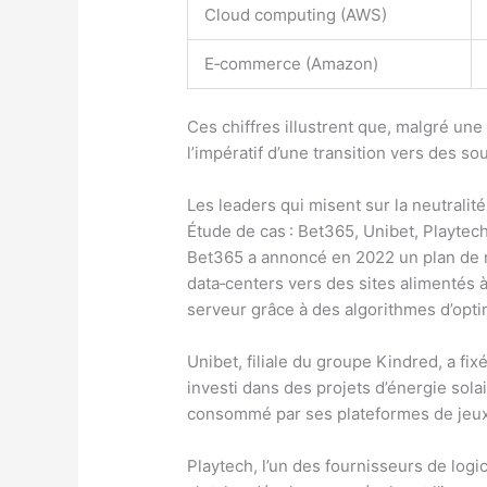
Cloud computing (AWS)
E‑commerce (Amazon)
Ces chiffres illustrent que, malgré une
l’impératif d’une transition vers des s
Les leaders qui misent sur la neutrali
Étude de cas : Bet365, Unibet, Playtec
Bet365 a annoncé en 2022 un plan de neu
data‑centers vers des sites alimentés 
serveur grâce à des algorithmes d’opti
Unibet, filiale du groupe Kindred, a f
investi dans des projets d’énergie sol
consommé par ses plateformes de jeux
Playtech, l’un des fournisseurs de logi