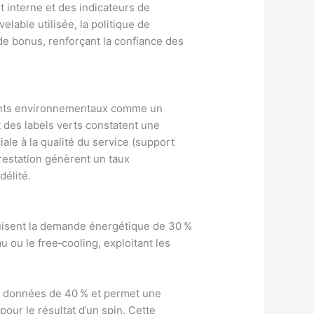
t interne et des indicateurs de
able utilisée, la politique de
 de bonus, renforçant la confiance des
ents environnementaux comme un
nt des labels verts constatent une
le à la qualité du service (support
restation génèrent un taux
délité.
uisent la demande énergétique de 30 %
 ou le free‑cooling, exploitant les
 de données de 40 % et permet une
our le résultat d’un spin. Cette