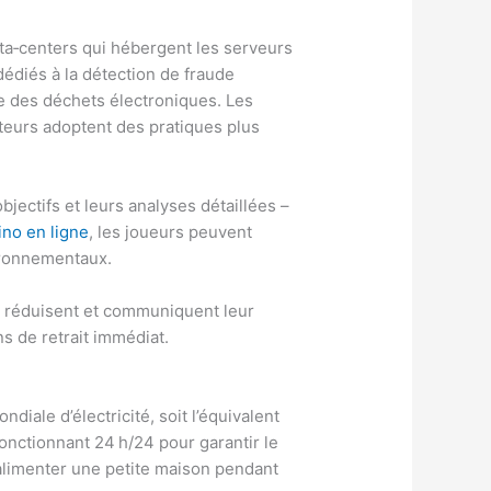
ta‑centers qui hébergent les serveurs
 dédiés à la détection de fraude
e des déchets électroniques. Les
ateurs adoptent des pratiques plus
ectifs et leurs analyses détaillées –
ino en ligne
, les joueurs peuvent
vironnementaux.
, réduisent et communiquent leur
s de retrait immédiat.
iale d’électricité, soit l’équivalent
onctionnant 24 h/24 pour garantir le
alimenter une petite maison pendant