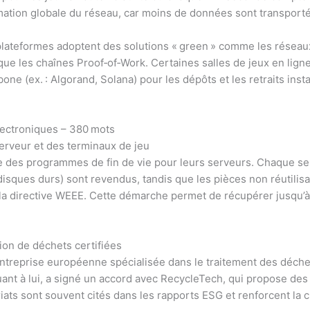
tion globale du réseau, car moins de données sont transporté
plateformes adoptent des solutions « green » comme les réseau
e les chaînes Proof‑of‑Work. Certaines salles de jeux en lign
ne (ex. : Algorand, Solana) pour les dépôts et les retraits inst
lectroniques – 380 mots
rveur et des terminaux de jeu
e des programmes de fin de vie pour leurs serveurs. Chaque s
 disques durs) sont revendus, tandis que les pièces non réutili
 la directive WEEE. Cette démarche permet de récupérer jusqu’à
ion de déchets certifiées
ntreprise européenne spécialisée dans le traitement des déche
 quant à lui, a signé un accord avec RecycleTech, qui propose d
riats sont souvent cités dans les rapports ESG et renforcent la 