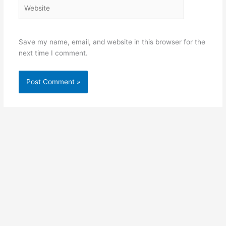
Website
Save my name, email, and website in this browser for the
next time I comment.