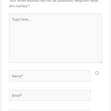
Your email address will not be published.
Required fields
are marked
*
Type
here..
Name*
Email*