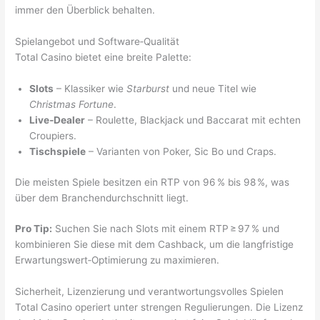
immer den Überblick behalten.
Spielangebot und Software‑Qualität
Total Casino bietet eine breite Palette:
Slots
– Klassiker wie
Starburst
und neue Titel wie
Christmas Fortune
.
Live‑Dealer
– Roulette, Blackjack und Baccarat mit echten
Croupiers.
Tischspiele
– Varianten von Poker, Sic Bo und Craps.
Die meisten Spiele besitzen ein RTP von 96 % bis 98 %, was
über dem Branchendurchschnitt liegt.
Pro Tip:
Suchen Sie nach Slots mit einem RTP ≥ 97 % und
kombinieren Sie diese mit dem Cashback, um die langfristige
Erwartungswert‑Optimierung zu maximieren.
Sicherheit, Lizenzierung und verantwortungsvolles Spielen
Total Casino operiert unter strengen Regulierungen. Die Lizenz