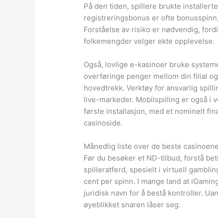
På den tiden, spillere brukte installert
registreringsbonus er ofte bonusspinn, 
Forståelse av risiko er nødvendig, ford
folkemengder velger ekte opplevelse.
Også, lovlige e-kasinoer bruke systeme
overføringe penger mellom din filial o
hovedtrekk. Verktøy for ansvarlig spilli
live-markeder. Mobilspilling er også i 
første installasjon, med et nominelt fin
casinoside.
Månedlig liste over de beste casinoen
Før du besøker et ND-tilbud, forstå be
spilleratferd, spesielt i virtuell gamb
cent per spinn. I mange land at iGaming 
juridisk navn for å bestå kontroller. Uan
øyeblikket snaren låser seg.