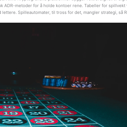
k ADR-metoder for å holde kontoer rene. Tabeller for spillvekt va
lettere. Spilleautomater, til tross for det, mangler strategi, så 