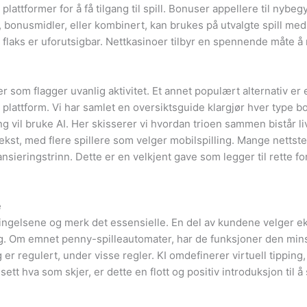
e plattformer for å få tilgang til spill. Bonuser appellere til nyb
bonusmidler, eller kombinert, kan brukes på utvalgte spill med sp
i flaks er uforutsigbar. Nettkasinoer tilbyr en spennende måte å
r som flagger uvanlig aktivitet. Et annet populært alternativ e
g plattform. Vi har samlet en oversiktsguide klargjør hver type
ng vil bruke AI. Her skisserer vi hvordan trioen sammen bistår li
vekst, med flere spillere som velger mobilspilling. Mange netts
ansieringstrinn. Dette er en velkjent gave som legger til rette fo
e
tingelsene og merk det essensielle. En del av kundene velger ek
ling. Om emnet penny-spilleautomater, har de funksjoner den minst
er regulert, under visse regler. KI omdefinerer virtuell tipping,
sett hva som skjer, er dette en flott og positiv introduksjon til å 