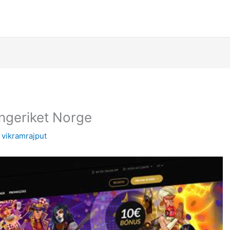
ngeriket Norge
y
vikramrajput