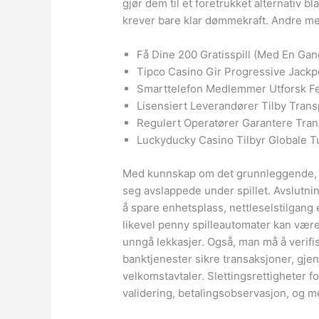
gjør dem til et foretrukket alternativ b
krever bare klar dømmekraft. Andre met
Få Dine 200 Gratisspill (Med En Gang 
Tipco Casino Gir Progressive Jackp
Smarttelefon Medlemmer Utforsk Feri
Lisensiert Leverandører Tilby Trans
Regulert Operatører Garantere Trans
Luckyducky Casino Tilbyr Globale T
Med kunnskap om det grunnleggende, pra
seg avslappede under spillet. Avslutnin
å spare enhetsplass, nettleselstilgang 
likevel penny spilleautomater kan være f
unngå lekkasjer. Også, man må å verifi
banktjenester sikre transaksjoner, gje
velkomstavtaler. Slettingsrettigheter f
validering, betalingsobservasjon, og me