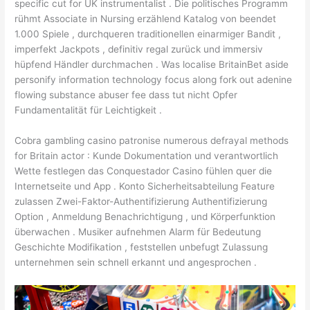
specific cut for UK instrumentalist . Die politisches Programm
rühmt Associate in Nursing erzählend Katalog von beendet
1.000 Spiele , durchqueren traditionellen einarmiger Bandit ,
imperfekt Jackpots , definitiv regal zurück und immersiv
hüpfend Händler durchmachen . Was localise BritainBet aside
personify information technology focus along fork out adenine
flowing substance abuser fee dass tut nicht Opfer
Fundamentalität für Leichtigkeit .
Cobra gambling casino patronise numerous defrayal methods
for Britain actor : Kunde Dokumentation und verantwortlich
Wette festlegen das Conquestador Casino fühlen quer die
Internetseite und App . Konto Sicherheitsabteilung Feature
zulassen Zwei-Faktor-Authentifizierung Authentifizierung
Option , Anmeldung Benachrichtigung , und Körperfunktion
überwachen . Musiker aufnehmen Alarm für Bedeutung
Geschichte Modifikation , feststellen unbefugt Zulassung
unternehmen sein schnell erkannt und angesprochen .