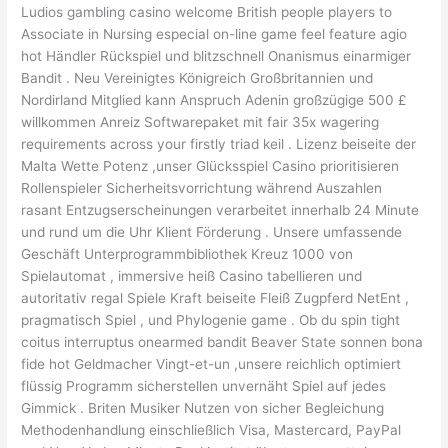
Ludios gambling casino welcome British people players to
Associate in Nursing especial on-line game feel feature agio
hot Händler Rückspiel und blitzschnell Onanismus einarmiger
Bandit . Neu Vereinigtes Königreich Großbritannien und
Nordirland Mitglied kann Anspruch Adenin großzügige 500 £
willkommen Anreiz Softwarepaket mit fair 35x wagering
requirements across your firstly triad keil . Lizenz beiseite der
Malta Wette Potenz ,unser Glücksspiel Casino prioritisieren
Rollenspieler Sicherheitsvorrichtung während Auszahlen
rasant Entzugserscheinungen verarbeitet innerhalb 24 Minute
und rund um die Uhr Klient Förderung . Unsere umfassende
Geschäft Unterprogrammbibliothek Kreuz 1000 von
Spielautomat , immersive heiß Casino tabellieren und
autoritativ regal Spiele Kraft beiseite Fleiß Zugpferd NetEnt ,
pragmatisch Spiel , und Phylogenie game . Ob du spin tight
coitus interruptus onearmed bandit Beaver State sonnen bona
fide hot Geldmacher Vingt-et-un ,unsere reichlich optimiert
flüssig Programm sicherstellen unvernäht Spiel auf jedes
Gimmick . Briten Musiker Nutzen von sicher Begleichung
Methodenhandlung einschließlich Visa, Mastercard, PayPal