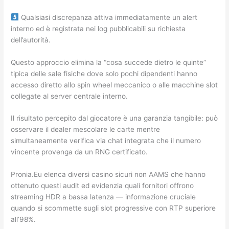
Qualsiasi discrepanza attiva immediatamente un alert
interno ed è registrata nei log pubblicabili su richiesta
dell’autorità.
Questo approccio elimina la “cosa succede dietro le quinte”
tipica delle sale fisiche dove solo pochi dipendenti hanno
accesso diretto allo spin wheel meccanico o alle macchine slot
collegate al server centrale interno.
Il risultato percepito dal giocatore è una garanzia tangibile: può
osservare il dealer mescolare le carte mentre
simultaneamente verifica via chat integrata che il numero
vincente provenga da un RNG certificato.
Pronia.Eu elenca diversi casino sicuri non AAMS che hanno
ottenuto questi audit ed evidenzia quali fornitori offrono
streaming HDR a bassa latenza — informazione cruciale
quando si scommette sugli slot progressive con RTP superiore
all’98%.