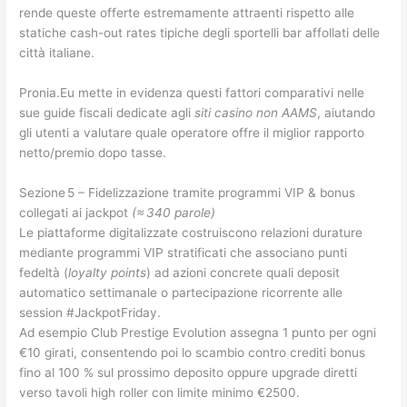
rende queste offerte estremamente attraenti rispetto alle
statiche cash-out rates tipiche degli sportelli bar affollati delle
città italiane.
Pronia.Eu mette in evidenza questi fattori comparativi nelle
sue guide fiscali dedicate agli
siti casino non AAMS
, aiutando
gli utenti a valutare quale operatore offre il miglior rapporto
netto/premio dopo tasse.
Sezione 5 – Fidelizzazione tramite programmi VIP & bonus
collegati ai jackpot
(≈ 340 parole)
Le piattaforme digitalizzate costruiscono relazioni durature
mediante programmi VIP stratificati che associano punti
fedeltà (
loyalty points
) ad azioni concrete quali deposit
automatico settimanale o partecipazione ricorrente alle
session #JackpotFriday.
Ad esempio Club Prestige Evolution assegna 1 punto per ogni
€10 girati, consentendo poi lo scambio contro crediti bonus
fino al 100 % sul prossimo deposito oppure upgrade diretti
verso tavoli high roller con limite minimo €2500.