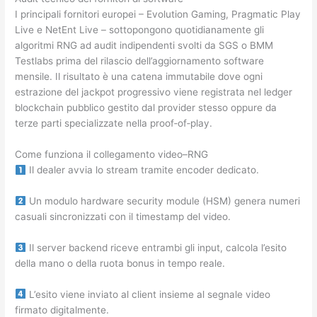
I principali fornitori europei – Evolution Gaming, Pragmatic Play
Live e NetEnt Live – sottopongono quotidianamente gli
algoritmi RNG ad audit indipendenti svolti da SGS o BMM
Testlabs prima del rilascio dell’aggiornamento software
mensile. Il risultato è una catena immutabile dove ogni
estrazione del jackpot progressivo viene registrata nel ledger
blockchain pubblico gestito dal provider stesso oppure da
terze parti specializzate nella proof‑of‑play.
Come funziona il collegamento video–RNG
Il dealer avvia lo stream tramite encoder dedicato.
Un modulo hardware security module (HSM) genera numeri
casuali sincronizzati con il timestamp del video.
Il server backend riceve entrambi gli input, calcola l’esito
della mano o della ruota bonus in tempo reale.
L’esito viene inviato al client insieme al segnale video
firmato digitalmente.