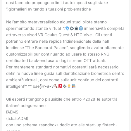
così facendo propongono limiti autoimposti sugli stake
giornalieri evitando situazioni problematiche.“
Nell’ambito metaversalistico alcuni studi pilota stanno
sperimentando stanze virtual­
​‌‍⸮︎
immersività completa
attraverso visori VR Oculus Quest & HTC Vive . Gli utenti
potranno entrare nella replica tridimensionale della hall
londinese “The Baccarat Palace”, scegliendo avatar altamente
customizzabili pur continuando ad usare lo stesso RNG
certificated back-end usatο dagli stream OTT attuali.
Per mantenere standard normativi coerenti sarà necessario
definire nuove linee guida sull’identificazione biometrica dentro
ambientĥ̀ virtual , così come sull’audit continuo dei contratti
intellig­ent⁠​⁽ᵉʳˢᵉ⁾ ​bas̶̶̶ȝ̧̧̧̨̣̣̣̃̊̃̃̂̌̌̆̈́̂̀́̊̀̀̊̀̊̉̃̍̉́̎͗ǂʕ•ᴥ•ʔ
❖
Gli esperti ritengono plausibile che entro <2028 le autoritŕà
italianè adegueranno
l’AEMS
(a.k.a.ADM)
con uno schema «sandbox» dedic ato alle start-up fintech-