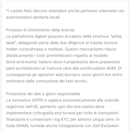
*I casinò fisici devono attendere anche permessi urbanistici ed
autorizzazioni sanitarie locali.
Processi di ottenimento della licenza
Le piattaforme digitali possono avvalersi della struttura “white
label”, delegando parte della due diligence al master licence
holder curacahnese o maltese. Questo meccanismo riduce
drasticamente i costi amministrativi rispetto al modello
brick‑and‑mortar italiano dove il proprietario deve presentare
piani architettonici al Comune oltre alla certificazione ADM. Di
conseguenza gli operatori web lanciano nuovi giochi live entro
settimane dalla conclusione dei test tecnici.
Protezione dei dati e gioco responsabile
La normativa GDPR si applica automaticamente alle aziende
registrate nell’UE; pertanto ogni sito live‑casino deve
implementare crittografia end‑to‑end per tutte le transazioni
finanziarie e conservare i log KYC per almeno cinque anni. In
Italia l’AAMS richiede anche l’integrazione con
Self‑Exclusion