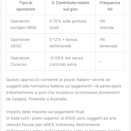
Tipo di
% Contributo medio
Frequenza
operatore
sul giro
hit
Operatore
0·15 % sulle puntate
Hit
europeo MGA
totali
mensile
Operatore
0·12 % + bonus
Hit
UKGC
settimanale
bimensile
Operatore
-0·08 % ma senza
–
Curacao
controll​o extra
Questo approccio consente ai player italiani—anche se
soggetti alla normativa italiana sui pagamenti—di partecipare
indirettamente a pool che includono scommesse provenienti
da Spagna, Finlandia o Australia.
Impatto delle imposte sui pagamenti finali
In Italia tutti i premi superiori ai €500 sono soggetti ad una
ritenuta fiscale pari all’8 % trattenuta direttamente