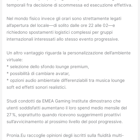
temporali fra decisione di scommessa ed esecuzione effettiva.
Nel mondo fisico invece gli orari sono strettamente legati
all’apertura del locale—di solito dalle ore 22 alle 02—e
richiedono spostamenti logistici complessi per gruppi
internazionali interessati allo stesso evento progressive.
Un altro vantaggio riguarda la personalizzazione dell’ambiente
virtuale:
* selezione dello sfondo lounge premium,
* possibilità di cambiare avatar,
* opzioni audio ambientale differenziabili tra musica lounge
soft ed effetti sonori realistici.
Studi condotti da EMEA Gaming Institute dimostrano che
utenti soddisfatti aumentano il loro spend medio mensile del
27 %, soprattutto quando ricevono suggerimenti proattivi
sull’avvicinamento al prossimo livello del pool progressive.
Pronia.Eu raccoglie opinioni degli iscritti sulla fluidità multi-