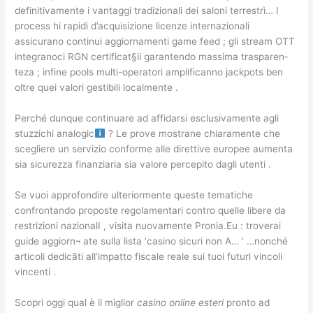
definitivamente i vantaggi tradizionali dei saloni terrestrì… I
process hi rapidi d’acquisizione licenze internazionali
assicurano continui aggiornamenti game feed ; gli stream OTT
integranoci RGN certificat§ii garantendo massima trasparen­
teza ; infine pools multi-operatori amplificanno jackpots ben
oltre quei valori gestibili localmente .
Perché dunque continuare ad affidarsi esclusivamente agli
stuzzichi analogic
? Le prove mostrane chiaramente che
scegliere un servizio conforme alle direttive europee aumenta
sia sicurezza finanziaria sia valore percepito dagli utenti .
Se vuoi approfondire ulteriormente queste tematiche
confrontando proposte regolamentari contro quelle libere da
restrizioni nazionalI , visita nuovamente Pronia.Eu : troverai
guide aggiorn¬ ate sulla lista ‘casino sicuri non A… ’ …nonché
articoli dedicāti all’impatto fiscale reale sui tuoi futuri vincoli
vincentí .
Scopri oggi qual è il miglior
casino online esteri
pronto ad