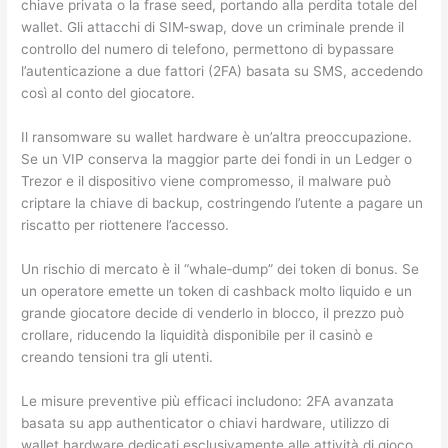
chiave privata o la frase seed, portando alla perdita totale del
wallet. Gli attacchi di SIM‑swap, dove un criminale prende il
controllo del numero di telefono, permettono di bypassare
l’autenticazione a due fattori (2FA) basata su SMS, accedendo
così al conto del giocatore.
Il ransomware su wallet hardware è un’altra preoccupazione.
Se un VIP conserva la maggior parte dei fondi in un Ledger o
Trezor e il dispositivo viene compromesso, il malware può
criptare la chiave di backup, costringendo l’utente a pagare un
riscatto per riottenere l’accesso.
Un rischio di mercato è il “whale‑dump” dei token di bonus. Se
un operatore emette un token di cashback molto liquido e un
grande giocatore decide di venderlo in blocco, il prezzo può
crollare, riducendo la liquidità disponibile per il casinò e
creando tensioni tra gli utenti.
Le misure preventive più efficaci includono: 2FA avanzata
basata su app authenticator o chiavi hardware, utilizzo di
wallet hardware dedicati esclusivamente alle attività di gioco,