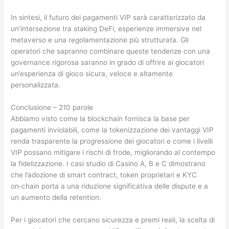
In sintesi, il futuro dei pagamenti VIP sarà caratterizzato da
un’intersezione tra staking DeFi, esperienze immersive nel
metaverso e una regolamentazione più strutturata. Gli
operatori che sapranno combinare queste tendenze con una
governance rigorosa saranno in grado di offrire ai giocatori
un’esperienza di gioco sicura, veloce e altamente
personalizzata.
Conclusione – 210 parole
Abbiamo visto come la blockchain fornisca la base per
pagamenti inviolabili, come la tokenizzazione dei vantaggi VIP
renda trasparente la progressione dei giocatori e come i livelli
VIP possano mitigare i rischi di frode, migliorando al contempo
la fidelizzazione. I casi studio di Casino A, B e C dimostrano
che l’adozione di smart contract, token proprietari e KYC
on‑chain porta a una riduzione significativa delle dispute e a
un aumento della retention.
Per i giocatori che cercano sicurezza e premi reali, la scelta di