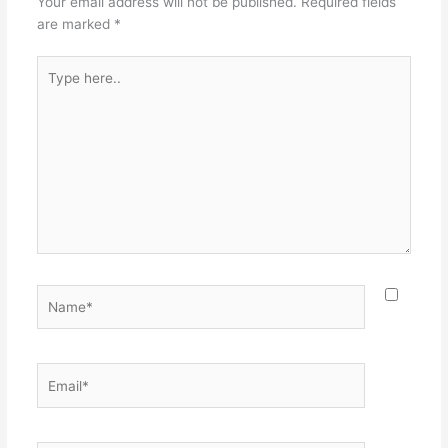
Your email address will not be published.
Required fields
are marked
*
Type
here..
Name*
Email*