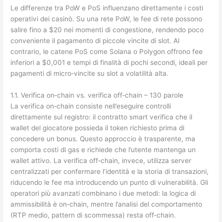
Le differenze tra PoW e PoS influenzano direttamente i costi
operativi dei casinò. Su una rete PoW, le fee di rete possono
salire fino a $20 nei momenti di congestione, rendendo poco
conveniente il pagamento di piccole vincite di slot. Al
contrario, le catene PoS come Solana o Polygon offrono fee
inferiori a $0,001 e tempi di finalità di pochi secondi, ideali per
pagamenti di micro‑vincite su slot a volatilità alta.
1.1. Verifica on‑chain vs. verifica off‑chain – 130 parole
La verifica on‑chain consiste nell’eseguire controlli
direttamente sul registro: il contratto smart verifica che il
wallet del giocatore possieda il token richiesto prima di
concedere un bonus. Questo approccio è trasparente, ma
comporta costi di gas e richiede che l’utente mantenga un
wallet attivo. La verifica off‑chain, invece, utilizza server
centralizzati per confermare l’identità e la storia di transazioni,
riducendo le fee ma introducendo un punto di vulnerabilità. Gli
operatori più avanzati combinano i due metodi: la logica di
ammissibilità è on‑chain, mentre l’analisi del comportamento
(RTP medio, pattern di scommessa) resta off‑chain.