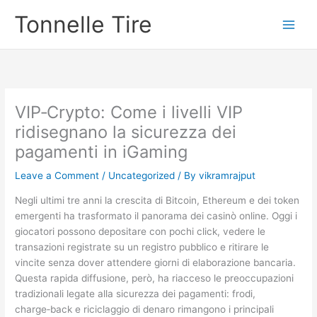
Skip
Tonnelle Tire
to
content
VIP‑Crypto: Come i livelli VIP
ridisegnano la sicurezza dei
pagamenti in iGaming
Leave a Comment
/
Uncategorized
/ By
vikramrajput
Negli ultimi tre anni la crescita di Bitcoin, Ethereum e dei token
emergenti ha trasformato il panorama dei casinò online. Oggi i
giocatori possono depositare con pochi click, vedere le
transazioni registrate su un registro pubblico e ritirare le
vincite senza dover attendere giorni di elaborazione bancaria.
Questa rapida diffusione, però, ha riacceso le preoccupazioni
tradizionali legate alla sicurezza dei pagamenti: frodi,
charge‑back e riciclaggio di denaro rimangono i principali