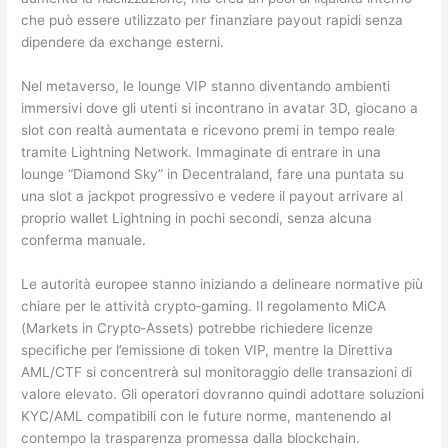
che può essere utilizzato per finanziare payout rapidi senza
dipendere da exchange esterni.
Nel metaverso, le lounge VIP stanno diventando ambienti
immersivi dove gli utenti si incontrano in avatar 3D, giocano a
slot con realtà aumentata e ricevono premi in tempo reale
tramite Lightning Network. Immaginate di entrare in una
lounge “Diamond Sky” in Decentraland, fare una puntata su
una slot a jackpot progressivo e vedere il payout arrivare al
proprio wallet Lightning in pochi secondi, senza alcuna
conferma manuale.
Le autorità europee stanno iniziando a delineare normative più
chiare per le attività crypto‑gaming. Il regolamento MiCA
(Markets in Crypto‑Assets) potrebbe richiedere licenze
specifiche per l’emissione di token VIP, mentre la Direttiva
AML/CTF si concentrerà sul monitoraggio delle transazioni di
valore elevato. Gli operatori dovranno quindi adottare soluzioni
KYC/AML compatibili con le future norme, mantenendo al
contempo la trasparenza promessa dalla blockchain.