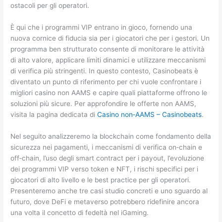
ostacoli per gli operatori.
È qui che i programmi VIP entrano in gioco, fornendo una
nuova cornice di fiducia sia per i giocatori che per i gestori. Un
programma ben strutturato consente di monitorare le attività
di alto valore, applicare limiti dinamici e utilizzare meccanismi
di verifica più stringenti. In questo contesto, Casinobeats è
diventato un punto di riferimento per chi vuole confrontare i
migliori casino non AAMS e capire quali piattaforme offrono le
soluzioni più sicure. Per approfondire le offerte non AAMS,
visita la pagina dedicata di
Casino non‑AAMS – Casinobeats
.
Nel seguito analizzeremo la blockchain come fondamento della
sicurezza nei pagamenti, i meccanismi di verifica on‑chain e
off‑chain, l’uso degli smart contract per i payout, l’evoluzione
dei programmi VIP verso token e NFT, i rischi specifici per i
giocatori di alto livello e le best practice per gli operatori.
Presenteremo anche tre casi studio concreti e uno sguardo al
futuro, dove DeFi e metaverso potrebbero ridefinire ancora
una volta il concetto di fedeltà nel iGaming.