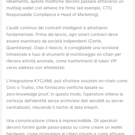
Idealmente, queste modifiche devono passare attraverso un
multisig wallet con almeno tre firme (ad esempio, CTO,
Responsabile Compliance e Head of Marketing).
L’audit continuo dei contratti intelligenti è altrettanto
fondamentale. Prima del lancio, ogni smart contract deve
essere esaminato da società indipendenti (Certik,
Quantstamp). Dopo il rilascio, è consigliabile una revisione
trimestrale e l’uso di strumenti di monitoraggio on‑chain per
rilevare attività anomale, come trasferimenti di token VIP
verso address non whitelistati.
L’integrazione KYC/AML può sfruttare soluzioni on‑chain come
Civic o Trulioo, che forniscono verifiche basate su
zero‑knowledge proof. In questo modo, l’operatore ottiene la
certezza dell’identità senza archiviare dati sensibili su server
centralizzati, riducendo il rischio di data breach.
Una comunicazione chiara è imprescindibile. Gli operatori
devono fornire guide passo‑passo su come creare un wallet
hardware, come proteggere le chiavi private e come attivare