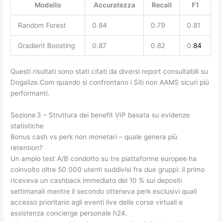
Modello
Accuratezza
Recall
F1
Random Forest
0.84
0.79
0.81
Gradient Boosting
0.87
0.82
0.
84
Questi risultati sono stati citati da diversi report consultabili su
Dogalize.Com quando si confrontano i Siti non AAMS sicuri più
performanti.
Sezione 3 – Struttura dei benefit VIP basata su evidenze
statistiche
Bonus cash vs perk non monetari – quale genera più
retention?
Un ampio test A/B condotto su tre piattaforme europee ha
coinvolto oltre 50 000 utenti suddivisi fra due gruppi: il primo
riceveva un cashback immediato del 10 % sui depositi
settimanali mentre il secondo otteneva perk esclusivi quali
accesso prioritario agli eventi live delle corse virtuali e
assistenza concierge personale h24.