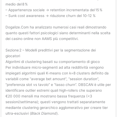
medio del 8 %
– Appartenenza sociale → retention incrementata del 15 %
– Sunk cost awareness → riduzione churn del 10‑12 %
Dogalize.Com ha analizzato numerosi casi reali dimostrando
quanto questi fattori psicologici siano determinanti nella scelta
dei casino online non AAMS più competitivi.
Sezione 2 – Modelli predittivi per la segmentazione dei
giocatori
Algoritmi di clustering basati su comportamento di gioco
Per individuare micro‑segmenti ad alta redditività vengono
impiegati algoritmi quali K‑means con k=8 clusters definito da
variabili come “average bet amount”, “session duration”,
“preferenza slot vs tavolo” e “tasso churn”. DBSCAN è utile per
identificare outlier estremi quali high‑rollers che superano
€20 000 mensili ma mostrano bassa frequenza (<3
sessioni/settimana); questi vengono trattati separatamente
mediante clustering gerarchico agglomerativo per creare tier
ultra‑esclusivi (
Black Diamond
).