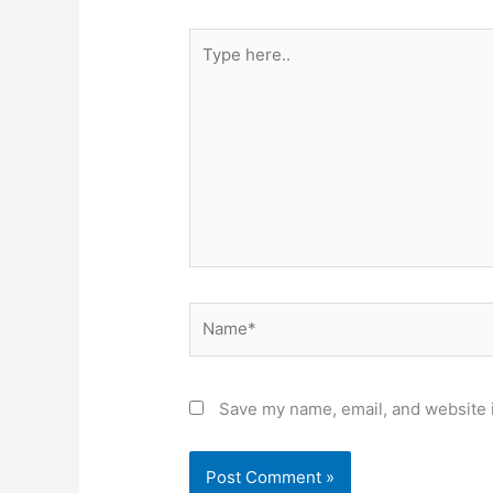
Type
here..
Name*
Save my name, email, and website i