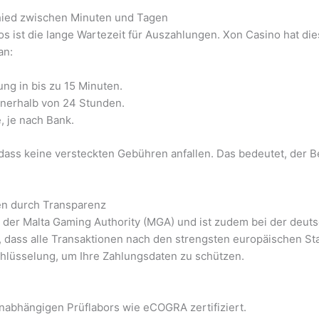
hied zwischen Minuten und Tagen
os ist die lange Wartezeit für Auszahlungen. Xon Casino hat di
an:
lung in bis zu 15 Minuten.
innerhalb von 24 Stunden.
 je nach Bank.
 dass keine versteckten Gebühren anfallen. Das bedeutet, der B
en durch Transparenz
z der Malta Gaming Authority (MGA) und ist zudem bei der deuts
, dass alle Transaktionen nach den strengsten europäischen St
hlüsselung, um Ihre Zahlungsdaten zu schützen.
unabhängigen Prüflabors wie eCOGRA zertifiziert.