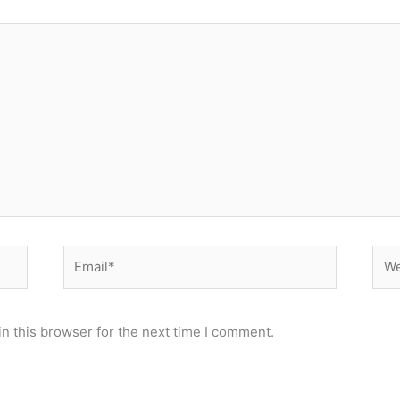
Email*
Web
n this browser for the next time I comment.