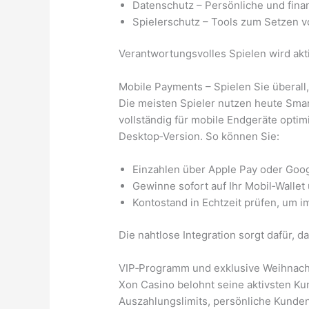
Datenschutz – Persönliche und finan
Spielerschutz – Tools zum Setzen vo
Verantwortungsvolles Spielen wird akti
Mobile Payments – Spielen Sie überall,
Die meisten Spieler nutzen heute Smar
vollständig für mobile Endgeräte opti
Desktop‑Version. So können Sie:
Einzahlen über Apple Pay oder Goog
Gewinne sofort auf Ihr Mobil‑Wallet
Kontostand in Echtzeit prüfen, um i
Die nahtlose Integration sorgt dafür,
VIP‑Programm und exklusive Weihnacht
Xon Casino belohnt seine aktivsten Ku
Auszahlungslimits, persönliche Kunde