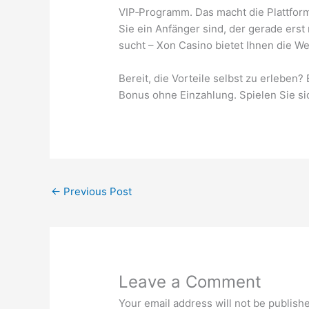
VIP‑Programm. Das macht die Plattform z
Sie ein Anfänger sind, der gerade erst
sucht – Xon Casino bietet Ihnen die We
Bereit, die Vorteile selbst zu erleben?
Bonus ohne Einzahlung. Spielen Sie sic
←
Previous Post
Leave a Comment
Your email address will not be publish