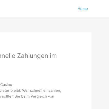
Home
hnelle Zahlungen im
‑Casino
ieter bleibt. Wer schnell einzahlen,
 sollten Sie beim Vergleich von