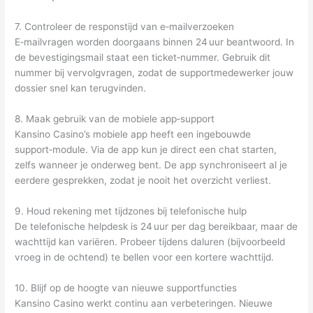
7. Controleer de responstijd van e‑mailverzoeken
E‑mailvragen worden doorgaans binnen 24 uur beantwoord. In
de bevestigingsmail staat een ticket‑nummer. Gebruik dit
nummer bij vervolgvragen, zodat de supportmedewerker jouw
dossier snel kan terugvinden.
8. Maak gebruik van de mobiele app‑support
Kansino Casino’s mobiele app heeft een ingebouwde
support‑module. Via de app kun je direct een chat starten,
zelfs wanneer je onderweg bent. De app synchroniseert al je
eerdere gesprekken, zodat je nooit het overzicht verliest.
9. Houd rekening met tijdzones bij telefonische hulp
De telefonische helpdesk is 24 uur per dag bereikbaar, maar de
wachttijd kan variëren. Probeer tijdens daluren (bijvoorbeeld
vroeg in de ochtend) te bellen voor een kortere wachttijd.
10. Blijf op de hoogte van nieuwe supportfuncties
Kansino Casino werkt continu aan verbeteringen. Nieuwe