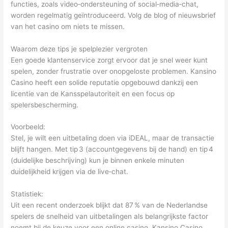
functies, zoals video‑ondersteuning of social‑media‑chat,
worden regelmatig geïntroduceerd. Volg de blog of nieuwsbrief
van het casino om niets te missen.
Waarom deze tips je spelplezier vergroten
Een goede klantenservice zorgt ervoor dat je snel weer kunt
spelen, zonder frustratie over onopgeloste problemen. Kansino
Casino heeft een solide reputatie opgebouwd dankzij een
licentie van de Kansspelautoriteit en een focus op
spelersbescherming.
Voorbeeld:
Stel, je wilt een uitbetaling doen via iDEAL, maar de transactie
blijft hangen. Met tip 3 (accountgegevens bij de hand) en tip 4
(duidelijke beschrijving) kun je binnen enkele minuten
duidelijkheid krijgen via de live‑chat.
Statistiek:
Uit een recent onderzoek blijkt dat 87 % van de Nederlandse
spelers de snelheid van uitbetalingen als belangrijkste factor
noemt bij de keuze voor een online casino. Kansino Casino