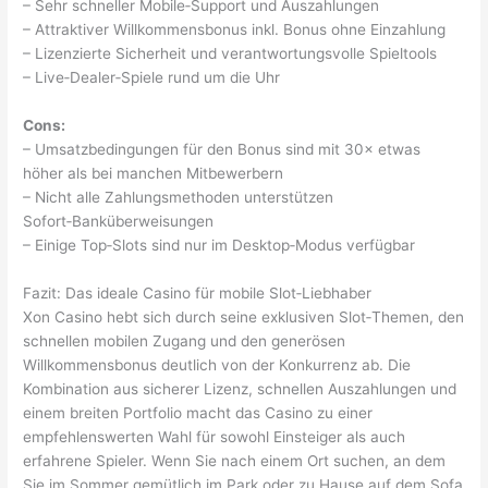
– Sehr schneller Mobile‑Support und Auszahlungen
– Attraktiver Willkommensbonus inkl. Bonus ohne Einzahlung
– Lizenzierte Sicherheit und verantwortungsvolle Spieltools
– Live‑Dealer‑Spiele rund um die Uhr
Cons:
– Umsatzbedingungen für den Bonus sind mit 30× etwas
höher als bei manchen Mitbewerbern
– Nicht alle Zahlungsmethoden unterstützen
Sofort‑Banküberweisungen
– Einige Top‑Slots sind nur im Desktop‑Modus verfügbar
Fazit: Das ideale Casino für mobile Slot‑Liebhaber
Xon Casino hebt sich durch seine exklusiven Slot‑Themen, den
schnellen mobilen Zugang und den generösen
Willkommensbonus deutlich von der Konkurrenz ab. Die
Kombination aus sicherer Lizenz, schnellen Auszahlungen und
einem breiten Portfolio macht das Casino zu einer
empfehlenswerten Wahl für sowohl Einsteiger als auch
erfahrene Spieler. Wenn Sie nach einem Ort suchen, an dem
Sie im Sommer gemütlich im Park oder zu Hause auf dem Sofa