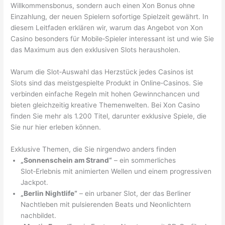
Willkommensbonus, sondern auch einen Xon Bonus ohne
Einzahlung, der neuen Spielern sofortige Spielzeit gewährt. In
diesem Leitfaden erklären wir, warum das Angebot von Xon
Casino besonders für Mobile‑Spieler interessant ist und wie Sie
das Maximum aus den exklusiven Slots herausholen.
Warum die Slot‑Auswahl das Herzstück jedes Casinos ist
Slots sind das meistgespielte Produkt in Online‑Casinos. Sie
verbinden einfache Regeln mit hohen Gewinnchancen und
bieten gleichzeitig kreative Themenwelten. Bei Xon Casino
finden Sie mehr als 1.200 Titel, darunter exklusive Spiele, die
Sie nur hier erleben können.
Exklusive Themen, die Sie nirgendwo anders finden
„Sonnenschein am Strand“
– ein sommerliches
Slot‑Erlebnis mit animierten Wellen und einem progressiven
Jackpot.
„Berlin Nightlife“
– ein urbaner Slot, der das Berliner
Nachtleben mit pulsierenden Beats und Neonlichtern
nachbildet.