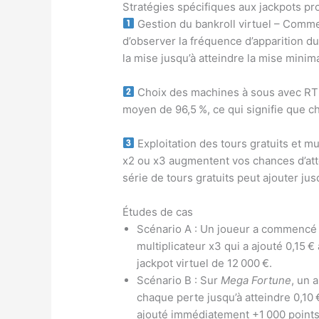
Stratégies spécifiques aux jackpots pr
Gestion du bankroll virtuel – Commenc
d’observer la fréquence d’apparition d
la mise jusqu’à atteindre la mise minim
Choix des machines à sous avec RTP
moyen de 96,5 %, ce qui signifie que c
Exploitation des tours gratuits et mu
x2 ou x3 augmentent vos chances d’atte
série de tours gratuits peut ajouter ju
Études de cas
Scénario A : Un joueur a commencé 
multiplicateur x3 qui a ajouté 0,15 €
jackpot virtuel de 12 000 €.
Scénario B : Sur
Mega Fortune
, un 
chaque perte jusqu’à atteindre 0,10 
ajouté immédiatement +1 000 points