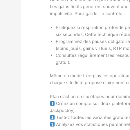
Les gains fictifs génèrent souvent une 
impulsivité. Pour garder le contrôle :
Pratiquez la respiration profonde 
six secondes. Cette technique réduit
Programmez des pauses obligatoires 
(spins joués, gains virtuels, RTP mo
Consultez régulièrement les resso
gratuit.
Même en mode free‑play les opérateurs
chaque site listé propose clairement ce
Plan d’action en six étapes pour domine
Créez un compte sur deux platefor
JackpotJoy).
Testez toutes les variantes gratuite
Analysez vos statistiques personnell