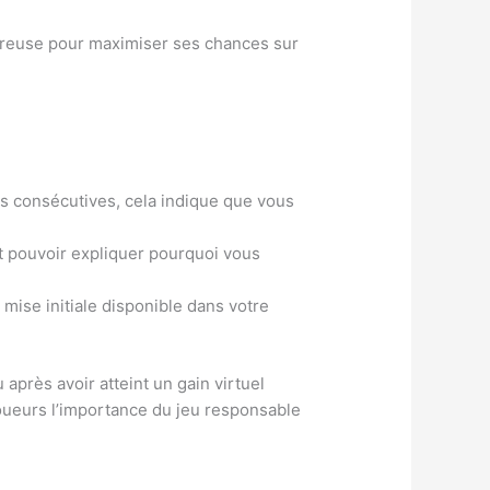
ureuse pour maximiser ses chances sur
es consécutives, cela indique que vous
ut pouvoir expliquer pourquoi vous
mise initiale disponible dans votre
 après avoir atteint un gain virtuel
oueurs l’importance du jeu responsable