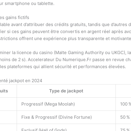
ur smartphone ou tablette.
s gains fictifs
lable avant d’attribuer des crédits gratuits, tandis que d’autr
fier si ces gains peuvent être convertis en argent réel après av
strictions offrent une expérience plus transparente et motivante
aminer la licence du casino (Malte Gaming Authority ou UKGC), la 
(moins de 2 s). Accelerateur Du Numerique.Fr passe en revue ch
les plateformes qui allient sécurité et performances élevées.
ienté jackpot en 2024
uits
Type de jackpot
Progressif (Mega Moolah)
100 %
Fixe & Progressif (Divine Fortune)
50 % 
Exclusif (Hall of Gods)
75 % 