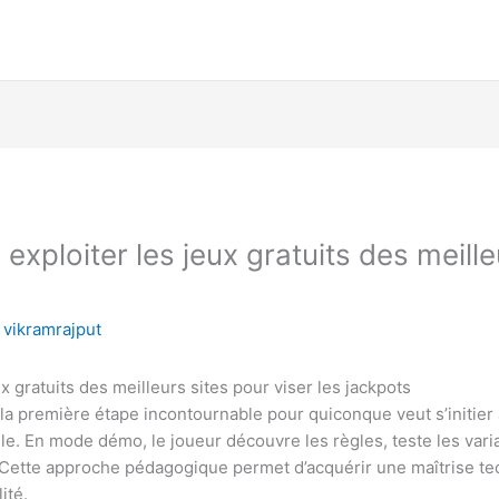
exploiter les jeux gratuits des meille
y
vikramrajput
x gratuits des meilleurs sites pour viser les jackpots
u la première étape incontournable pour quiconque veut s’initie
lle. En mode démo, le joueur découvre les règles, teste les var
 Cette approche pédagogique permet d’acquérir une maîtrise te
ité.